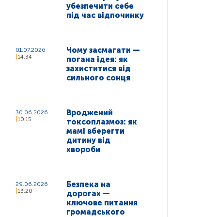
убезпечити себе
під час відпочинку
Чому засмагати —
01.07.2026
14:34
погана ідея: як
захиститися від
сильного сонця
Вроджений
30.06.2026
10:15
токсоплазмоз: як
мамі вберегти
дитину від
хвороби
Безпека на
29.06.2026
13:20
дорогах —
ключове питання
громадського