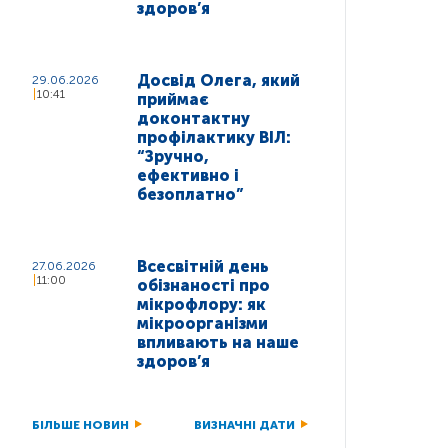
здоров’я
Досвід Олега, який
29.06.2026
10:41
приймає
доконтактну
профілактику ВІЛ:
“Зручно,
ефективно і
безоплатно”
Всесвітній день
27.06.2026
11:00
обізнаності про
мікрофлору: як
мікроорганізми
впливають на наше
здоров’я
БІЛЬШЕ НОВИН
ВИЗНАЧНІ ДАТИ