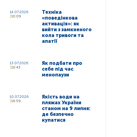
Техніка
14.07.2026
10:09
«поведінкова
активація»: як
вийти з замкненого
кола тривоги та
апатії
Як подбати про
13.07.2026
10:43
себе під час
менопаузи
Якість води на
10.07.2026
16:59
пляжах України
станом на 9 липня:
де безпечно
купатися