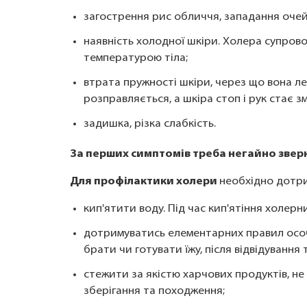
загострення рис обличчя, западання очей,
наявність холодної шкіри. Холера супро
температурою тіла;
втрата пружності шкіри, через що вона ле
розправляється, а шкіра стоп і рук стає 
задишка, різка слабкість.
За перших симптомів треба негайно зверн
Для профілактики холери
необхідно дотр
кип'ятити воду. Під час кип'ятіння холерн
дотримуватись елементарних правил особи
брати чи готувати їжу, після відвідування 
стежити за якістю харчових продуктів, не 
зберігання та походження;