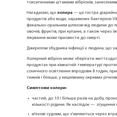
токсигенними штамами вібріонів, занесеними 
Нагадаємо, що
холера
— це гостра діарейна
продуктів або води, заражених бактерією Vi
фекально-оральним шляхом від людини до лю
овочів, фруктів, при купанні, а також через 
лікування може призвести до смерті.
Джерелом збудника інфекції є людина, що зах
Холерний вібріон може зберігати життєздатн
продуктах при кімнатній температурі протягом
сонячного освітлення впродовж 8 годин, при
тижнів і більше, у кишківнику окремих річко
Симптоми холери:
частий, до 10 і більше разів на добу, прон
кількості рідини. Як наслідок — згущення 
м'язові судоми, що з'являються через втр