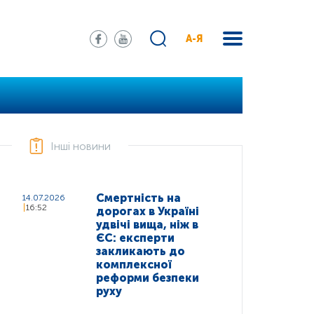
А-Я
Інші новини
Смертність на
14.07.2026
16:52
дорогах в Україні
удвічі вища, ніж в
ЄС: експерти
закликають до
комплексної
реформи безпеки
руху