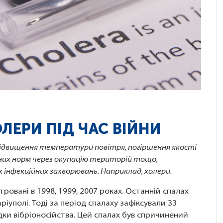
ОЛЕРИ ПІД ЧАС ВІЙНИ
о підвищення температури повітря, погіршення якості
них норм через окупацію територій тощо,
інфекційних захворювань. Наприклад, холери.
ровані в 1998, 1999, 2007 роках. Останній спалах
аріуполі. Тоді за період спалаху зафіксували 33
ки вібріоносійства. Цей спалах був спричинений