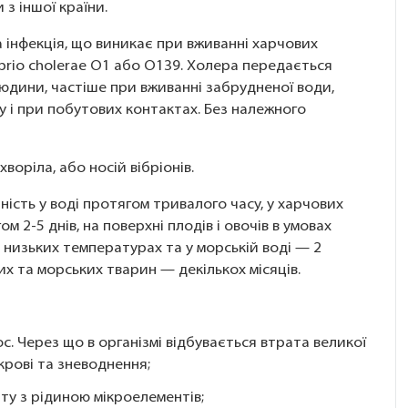
з іншої країни.
 інфекція, що виникає при вживанні харчових
brio cholerae О1 або О139. Холера передається
дини, частіше при вживанні забрудненої води,
їжу і при побутових контактах. Без належного
воріла, або носій вібріонів.
ість у воді протягом тривалого часу, у харчових
 2-5 днів, на поверхні плодів і овочів в умовах
 низьких температурах та у морській воді — 2
вих та морських тварин — декількох місяців.
ос. Через що в організмі відбувається втрата великої
крові та зневоднення;
ату з рідиною мікроелементів;