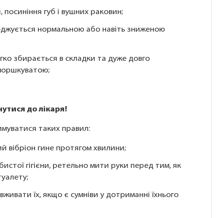
 посиніння губ і вушних раковин;
воджується нормальною або навіть зниженою
гко збирається в складки та дуже довго
зморшкуватою;
утися до лікаря!
имуватися таких правил:
ий вібріон гине протягом хвилини;
стої гігієни, ретельно мити руки перед тим, як
туалету;
вживати їх, якщо є сумніви у дотриманні їхнього