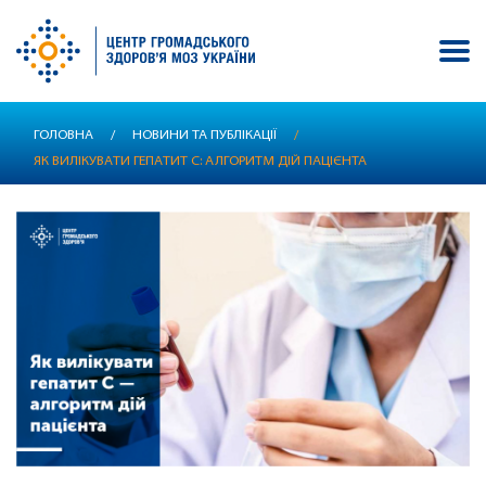
Перейти
ГОЛОВНА
/
НОВИНИ ТА ПУБЛІКАЦІЇ
/
до
ЯК ВИЛІКУВАТИ ГЕПАТИТ С: АЛГОРИТМ ДІЙ ПАЦІЄНТА
основного
вмісту