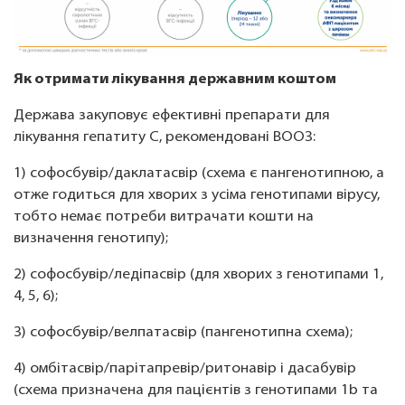
Як отримати лікування державним коштом
Держава закуповує ефективні препарати для
лікування гепатиту С, рекомендовані ВООЗ:
1) софосбувір/даклатасвір (схема є пангенотипною, а
отже годиться для хворих з усіма генотипами вірусу,
тобто немає потреби витрачати кошти на
визначення генотипу);
2) софосбувір/ледіпасвір (для хворих з генотипами 1,
4, 5, 6);
3) софосбувір/велпатасвір (пангенотипна схема);
4) омбітасвір/парітапревір/ритонавір і дасабувір
(схема призначена для пацієнтів з генотипами 1b та