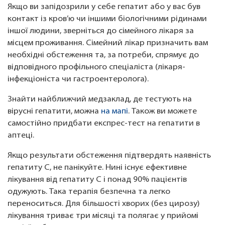
Якщо ви запідозрили у себе гепатит або у вас був
контакт із кров’ю чи іншими біологічними рідинами
іншої людини, зверніться до сімейного лікаря за
місцем проживання. Сімейний лікар призначить вам
необхідні обстеження та, за потреби, спрямує до
відповідного профільного спеціаліста (лікаря-
інфекціоніста чи гастроентеролога).
Знайти найближчий медзаклад, де тестують на
вірусні гепатити, можна
на мапі
. Також ви можете
самостійно придбати експрес-тест на гепатити в
аптеці.
Якщо результати обстеження підтвердять наявність
гепатиту С, не панікуйте. Нині існує ефективне
лікування від гепатиту С і понад 90% пацієнтів
одужують. Така терапія безпечна та легко
переноситься. Для більшості хворих (без цирозу)
лікування триває три місяці та полягає у прийомі