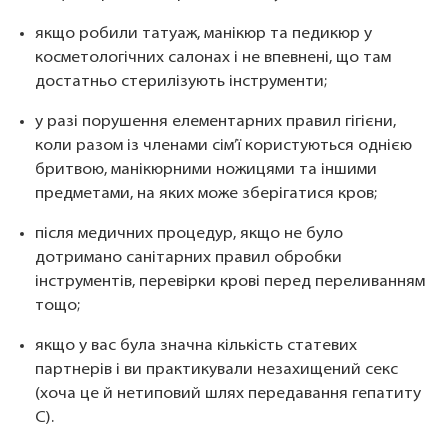
якщо робили татуаж, манікюр та педикюр у
косметологічних салонах і не впевнені, що там
достатньо стерилізують інструменти;
у разі порушення елементарних правил гігієни,
коли разом із членами сім’ї користуються однією
бритвою, манікюрними ножицями та іншими
предметами, на яких може зберігатися кров;
після медичних процедур, якщо не було
дотримано санітарних правил обробки
інструментів, перевірки крові перед переливанням
тощо;
якщо у вас була значна кількість статевих
партнерів і ви практикували незахищений секс
(хоча це й нетиповий шлях передавання гепатиту
С).