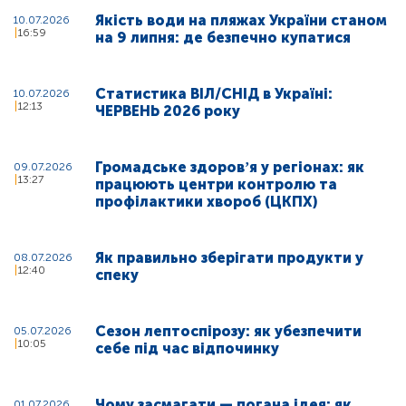
Якість води на пляжах України станом
10.07.2026
16:59
на 9 липня: де безпечно купатися
Статистика ВІЛ/СНІД в Україні:
10.07.2026
12:13
ЧЕРВЕНЬ 2026 року
Громадське здоровʼя у регіонах: як
09.07.2026
13:27
працюють центри контролю та
профілактики хвороб (ЦКПХ)
Як правильно зберігати продукти у
08.07.2026
12:40
спеку
Сезон лептоспірозу: як убезпечити
05.07.2026
10:05
себе під час відпочинку
Чому засмагати — погана ідея: як
01.07.2026