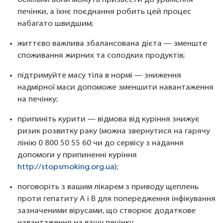
печінки, а їхнє поєднання робить цей процес
набагато швидшим;
життєво важлива збалансована дієта — зменште
споживання жирних та солодких продуктів;
підтримуйте масу тіла в нормі — зниження
надмірної маси допоможе зменшити навантаження
на печінку;
припиніть курити — відмова від куріння знижує
ризик розвитку раку (можна звернутися на гарячу
лінію 0 800 50 55 60 чи до сервісу з надання
допомоги у припиненні куріння
http://stopsmoking.org.ua
);
поговоріть з вашим лікарем з приводу щеплень
проти гепатиту A і B для попередження інфікування
зазначеними вірусами, що створює додаткове
навантаження на вашу печінку.