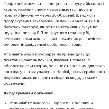
Попри небезпечність і підступність вірусу у більшості
хворих ураження печінки розвивається досить
повільно (інколи — через 20-30 років). Швидкість
прогресування захворювання печінки залежить від
багатьох факторів, як-от наявність інших супутніх
недуг (наприклад ВІЛ чи вірусного гепатиту В),
вживання алкоголю та інших токсичних для печінки
речовин, індивідуальні особливості тощо.
Але навіть якщо вірус зараз не призводить до
помітних уражень печінки, лікування показано
абсолютно всім хворим, хоч і не є нагальним для тих, у
кого відсутні такі ураження. Необхідність термінового
лікування може визначити лікар після додаткових
обстежень.
Як підтримати організм:
не вживайте алкоголь і наркотичні речовини,
оскільки вони можуть призвести до ураження