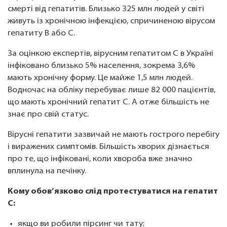
смерті від гепатитів. Близько 325 млн людей у ​​світі
живуть із хронічною інфекцією, спричиненою вірусом
гепатиту B або C.
За оцінкою експертів, вірусним гепатитом C в Україні
інфіковано близько 5% населення, зокрема 3,6%
мають хронічну форму. Це майже 1,5 млн людей.
Водночас на обліку перебуває лише 82 000 пацієнтів,
що мають хронічний гепатит С. А отже більшість не
знає про свій статус.
Вірусні гепатити зазвичай не мають гострого перебігу
і виражених симптомів. Більшість хворих дізнається
про те, що інфіковані, коли хвороба вже значно
вплинула на печінку.
Кому обов’язково слід протестуватися на гепатит
С:
якщо ви робили пірсинг чи тату;