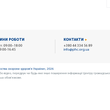
ИНИ РОБОТИ
КОНТАКТИ
т: 09:00–18:00
+380 44 334 56 89
9:00-16:45
info@phc.org.ua
ства охорони здоров’я України», 2026
бо відео, передрук чи будь-яке інше поширення інформації Центру громадсько
ua обов’язкове.