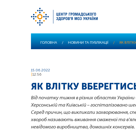
Перейти
ГОЛОВНА
/
НОВИНИ ТА ПУБЛІКАЦІЇ
/
ЯК ВЛІТК
до
основного
вмісту
15.06.2022
12:56
ЯК ВЛІТКУ ВБЕРЕГТИС
Від початку тижня в різних областях України –
Херсонській та Київській – госпіталізовано ш
Серед причин, що викликали захворювання, с
хвороб називають вживання смаженої та в'яле
невідомого виробництва, домашніх консервів.