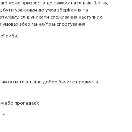
що може призвести до тяжких наслідків. Влітку,
д бути уважними до умов зберігання та
ботулізму, слід уникати споживання наступних
 та умовах зберігання/транспортування:
ої риби;
 читати текст, але добре бачите предмети;
им або пропадає);
ть;