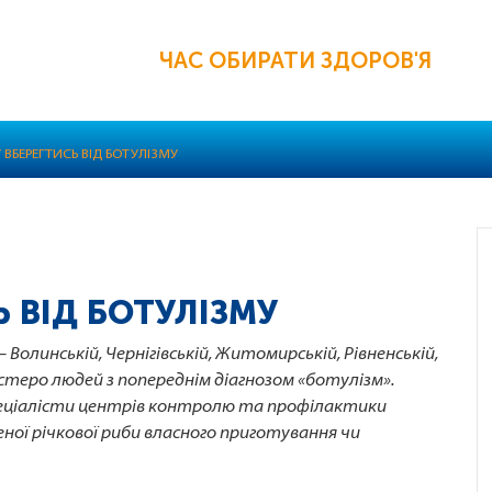
ЧАС ОБИРАТИ ЗДОРОВ'Я
У ВБЕРЕГТИСЬ ВІД БОТУЛІЗМУ
Ь ВІД БОТУЛІЗМУ
 Волинській, Чернігівській, Житомирській, Рівненській,
естеро людей з попереднім діагнозом «ботулізм».
пеціалісти центрів контролю та профілактики
ної річкової риби власного приготування чи