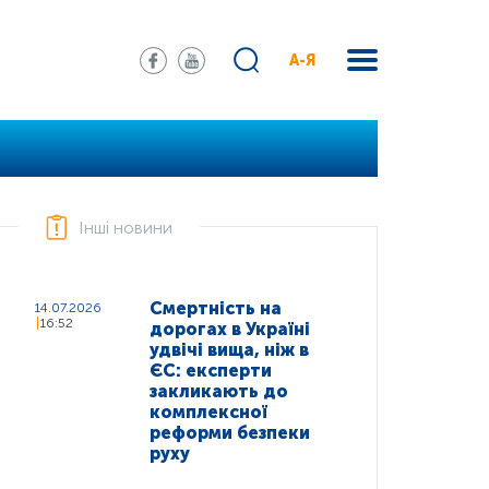
А-Я
Інші новини
Смертність на
14.07.2026
16:52
дорогах в Україні
удвічі вища, ніж в
ЄС: експерти
закликають до
комплексної
реформи безпеки
руху