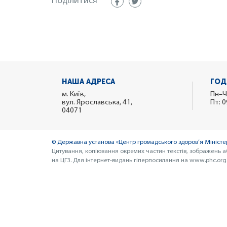
Поділитися
НАША АДРЕСА
ГОД
м. Київ,
Пн–Ч
вул. Ярославська, 41,
Пт: 0
04071
© Державна установа «Центр громадського здоров’я Міністер
Цитування, копіювання окремих частин текстів, зображень а
на ЦГЗ. Для інтернет-видань гіперпосилання на www.phc.org.