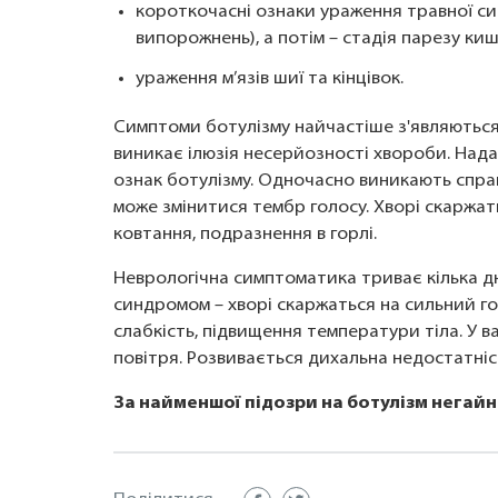
короткочасні ознаки ураження травної си
випорожнень), а потім – стадія парезу киш
ураження м’язів шиї та кінцівок.
Симптоми ботулізму найчастіше з'являються 
виникає ілюзія несерйозності хвороби. Нада
ознак ботулізму. Одночасно виникають спраг
може змінитися тембр голосу. Хворі скаржатьс
ковтання, подразнення в горлі.
Неврологічна симптоматика триває кілька д
синдромом – хворі скаржаться на сильний го
слабкість, підвищення температури тіла. У в
повітря. Розвивається дихальна недостатніс
За найменшої підозри на ботулізм негайно