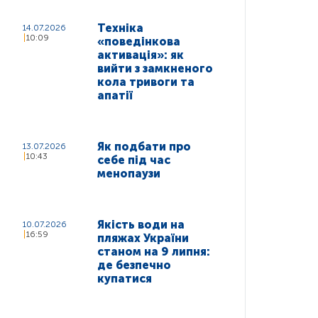
Техніка
14.07.2026
10:09
«поведінкова
активація»: як
вийти з замкненого
кола тривоги та
апатії
Як подбати про
13.07.2026
10:43
себе під час
менопаузи
Якість води на
10.07.2026
16:59
пляжах України
станом на 9 липня:
де безпечно
купатися