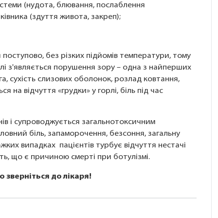
стеми (нудота, блювання, послаблення
ківника (здуття живота, закреп);
поступово, без різких підйомів температури, тому
лі з'являється порушення зору – одна з найперших
а, сухість слизових оболонок, розлад ковтання,
я на відчуття «грудки» у горлі, біль під час
нів і супроводжується загальнотоксичним
ловний біль, запаморочення, безсоння, загальну
ажких випадках пацієнтів турбує відчуття нестачі
ть, що є причиною смерті при ботулізмі.
 зверніться до лікаря!