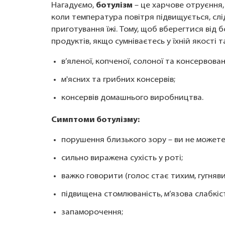
Нагадуємо,
ботулізм
– це харчове отруєння, 
коли температура повітря підвищується, слі
приготування їжі. Тому, щоб вберегтися від 
продуктів, якщо сумніваєтесь у їхній якості
в’яленої, копченої, солоної та консервован
м'ясних та грибних консервів;
консервів домашнього виробництва.
Симптоми ботулізму:
порушення близького зору – ви не можете
сильно виражена сухість у роті;
важко говорити (голос стає тихим, гугняв
підвищена стомлюваність, м’язова слабкіс
запаморочення;