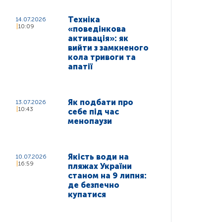
Техніка
14.07.2026
10:09
«поведінкова
активація»: як
вийти з замкненого
кола тривоги та
апатії
Як подбати про
13.07.2026
10:43
себе під час
менопаузи
Якість води на
10.07.2026
16:59
пляжах України
станом на 9 липня:
де безпечно
купатися