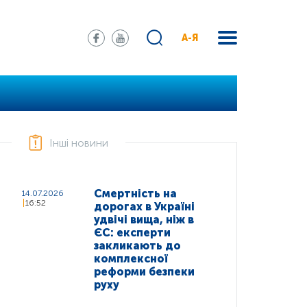
А-Я
Інші новини
Смертність на
14.07.2026
16:52
дорогах в Україні
удвічі вища, ніж в
ЄС: експерти
закликають до
комплексної
реформи безпеки
руху