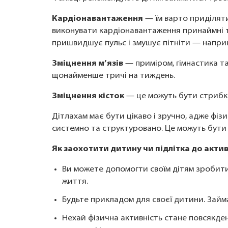
Кардіонавантаження
— їм варто приділяти
виконувати кардіонавантаження принаймні тр
пришвидшує пульс і змушує пітніти — наприк
Зміцнення м’язів
— приміром, гімнастика т
щонайменше тричі на тиждень.
Зміцнення кісток
— це можуть бути стрибки 
Дітлахам має бути цікаво і зручно, адже фіз
системно та структуровано. Це можуть бути 
Як заохотити дитину чи підлітка до акти
Ви можете допомогти своїм дітям зробити
життя.
Будьте прикладом для своєї дитини. Займ
Нехай фізична активність стане повсякде