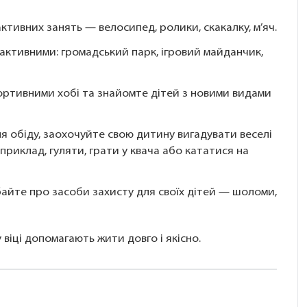
тивних занять — велосипед, ролики, скакалку, м’яч.
и активними: громадський парк, ігровий майданчик,
ортивними хобі та знайомте дітей з новими видами
ля обіду, заохочуйте свою дитину вигадувати веселі
приклад, гуляти, грати у квача або кататися на
айте про засоби захисту для своїх дітей — шоломи,
 віці допомагають жити довго і якісно.