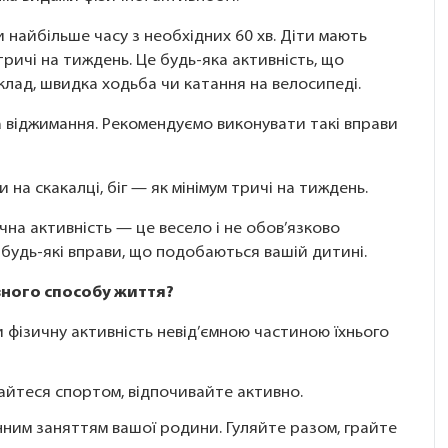
 найбільше часу з необхідних 60 хв. Діти мають
ичі на тиждень. Це будь-яка активність, що
лад, швидка ходьба чи катання на велосипеді.
а віджимання. Рекомендуємо виконувати такі вправи
на скакалці, біг — як мінімум тричі на тиждень.
ична активність — це весело і не обов’язково
будь-які вправи, що подобаються вашій дитині.
вного способу життя?
 фізичну активність невід’ємною частиною їхнього
айтеся спортом, відпочивайте активно.
нним заняттям вашої родини. Гуляйте разом, грайте