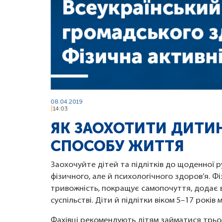
08.04.2019
14:03
ЯК ЗАОХОТИТИ ДИТИ
СПОСОБУ ЖИТТЯ
Заохочуйте дітей та підлітків до щоденної р
фізичного, але й психологічного здоров’я. Фі
тривожність, покращує самопочуття, додає вп
суспільстві. Діти й підлітки віком 5–17 рок
Фахівці рекомендують дітям займатися трьо