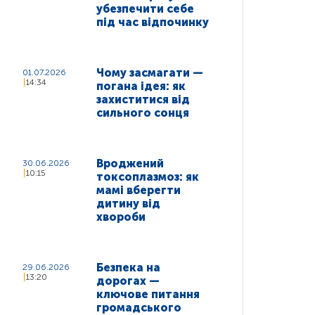
убезпечити себе
під час відпочинку
Чому засмагати —
01.07.2026
14:34
погана ідея: як
захиститися від
сильного сонця
Вроджений
30.06.2026
10:15
токсоплазмоз: як
мамі вберегти
дитину від
хвороби
Безпека на
29.06.2026
13:20
дорогах —
ключове питання
громадського