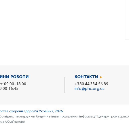
ИНИ РОБОТИ
КОНТАКТИ
т: 09:00–18:00
+380 44 334 56 89
9:00-16:45
info@phc.org.ua
ства охорони здоров’я України», 2026
бо відео, передрук чи будь-яке інше поширення інформації Центру громадсько
ua обов’язкове.