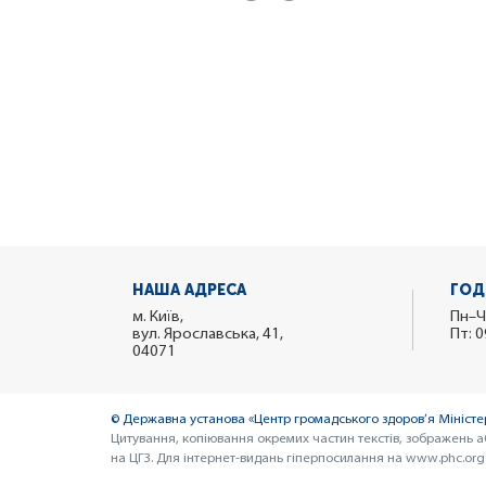
НАША АДРЕСА
ГОД
м. Київ,
Пн–Ч
вул. Ярославська, 41,
Пт: 0
04071
© Державна установа «Центр громадського здоров’я Міністер
Цитування, копіювання окремих частин текстів, зображень а
на ЦГЗ. Для інтернет-видань гіперпосилання на www.phc.org.