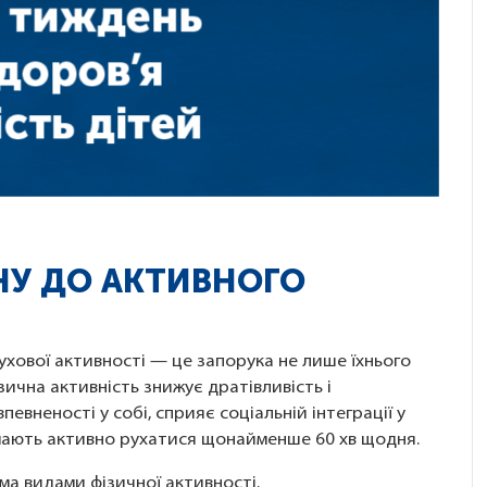
НУ ДО АКТИВНОГО
ухової активності — це запорука не лише їхнього
зична активність знижує дратівливість і
евненості у собі, сприяє соціальній інтеграції у
ів мають активно рухатися щонайменше 60 хв щодня.
ма видами фізичної активності.