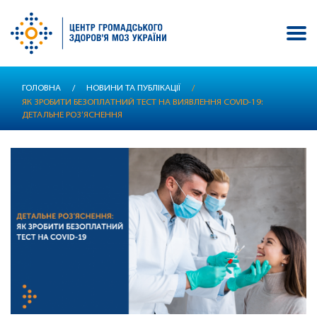
Перейти
ГОЛОВНА
/
НОВИНИ ТА ПУБЛІКАЦІЇ
/
до
ЯК ЗРОБИТИ БЕЗОПЛАТНИЙ ТЕСТ НА ВИЯВЛЕННЯ COVID-19:
основного
ДЕТАЛЬНЕ РОЗ’ЯСНЕННЯ
вмісту