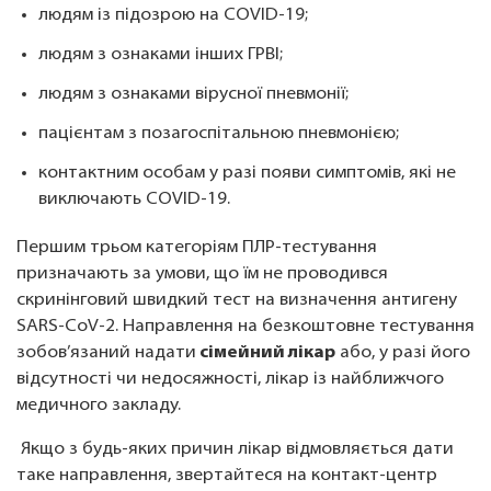
людям із підозрою на COVID-19;
людям з ознаками інших ГРВІ;
людям з ознаками вірусної пневмонії;
пацієнтам з позагоспітальною пневмонією;
контактним особам у разі появи симптомів, які не
виключають COVID-19.
Першим трьом категоріям ПЛР-тестування
призначають за умови, що їм не проводився
скринінговий швидкий тест на визначення антигену
SARS-CoV-2. Направлення на безкоштовне тестування
зобов’язаний надати
сімейний лікар
або, у разі його
відсутності чи недосяжності, лікар із найближчого
медичного закладу.
Якщо з будь-яких причин лікар відмовляється дати
таке направлення, звертайтеся на контакт-центр