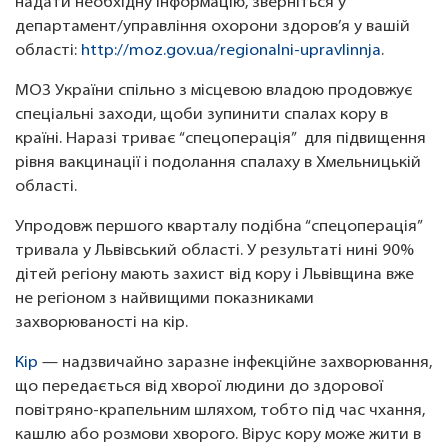
надати необхідну інформацію, зверніться у
департамент/управління охорони здоров’я у вашій
області:
http://moz.gov.ua/regionalni-upravlinnja
.
МОЗ України спільно з місцевою владою продовжує
спеціальні заходи, щоби зупинити спалах кору в
країні. Наразі триває “спецоперація” для підвищення
рівня вакцинації і подолання спалаху в Хмельницькій
області.
Упродовж першого кварталу подібна “спецоперація”
тривала у Львівський області. У результаті нині 90%
дітей регіону мають захист від кору і Львівщина вже
не регіоном з найвищими показниками
захворюваності на кір.
Кір
— надзвичайно заразне інфекційне захворювання,
що передається від хворої людини до здорової
повітряно-крапельним шляхом, тобто під час чхання,
кашлю або розмови хворого. Вірус кору може жити в