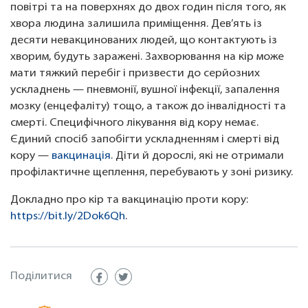
повітрі та на поверхнях до двох годин після того, як
хвора людина залишила приміщення. Дев’ять із
десяти невакцинованих людей, що контактують із
хворим, будуть заражені. Захворювання на кір може
мати тяжкий перебіг і призвести до серйозних
ускладнень — пневмонії, вушної інфекції, запалення
мозку (енцефаліту) тощо, а також до інвалідності та
смерті. Специфічного лікування від кору немає.
Єдиний спосіб запобігти ускладненням і смерті від
кору —
вакцинація
. Діти й дорослі, які не отримали
профілактичне щеплення, перебувають у зоні ризику.
Докладно про кір та вакцинацію проти кору:
https://bit.ly/2Dok6Qh
.
Поділитися