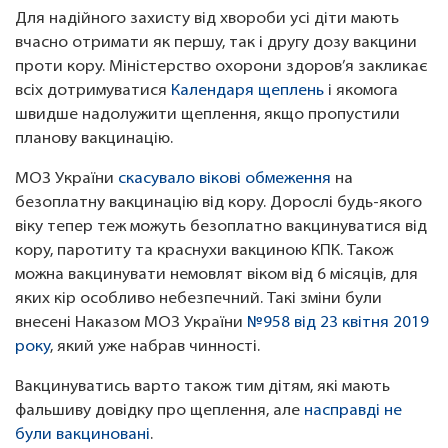
Для надійного захисту від хвороби усі діти мають
вчасно отримати як першу, так і другу дозу вакцини
проти кору. Міністерство охорони здоров’я закликає
всіх дотримуватися
Календаря щеплень
і якомога
швидше надолужити щеплення, якщо пропустили
планову вакцинацію.
МОЗ України
скасувало вікові обмеження
на
безоплатну вакцинацію від кору. Дорослі будь-якого
віку тепер теж можуть безоплатно вакцинуватися від
кору, паротиту та краснухи вакциною КПК. Також
можна вакцинувати немовлят віком від 6 місяців, для
яких кір особливо небезпечний. Такі зміни були
внесені Наказом МОЗ України
№958 від 23 квітня 2019
року
, який уже набрав чинності.
Вакцинуватись варто також тим дітям, які мають
фальшиву довідку про щеплення, але
насправді не
були вакциновані
.