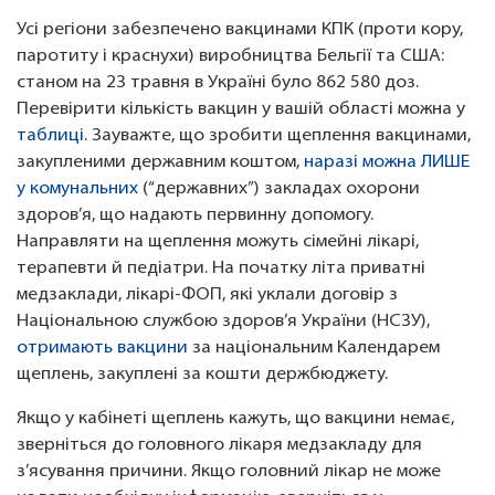
Усі регіони забезпечено вакцинами КПК (проти кору,
паротиту і краснухи) виробництва Бельгії та США:
станом на 23 травня в Україні було 862 580 доз.
Перевірити кількість вакцин у вашій області можна у
таблиці
. Зауважте, що зробити щеплення вакцинами,
закупленими державним коштом,
наразі можна ЛИШЕ
у комунальних
(“державних”) закладах охорони
здоров’я, що надають первинну допомогу.
Направляти на щеплення можуть сімейні лікарі,
терапевти й педіатри. На початку літа приватні
медзаклади, лікарі-ФОП, які уклали договір з
Національною службою здоров’я України (НСЗУ),
отримають вакцини
за національним Календарем
щеплень, закуплені за кошти держбюджету.
Якщо у кабінеті щеплень кажуть, що вакцини немає,
зверніться до головного лікаря медзакладу для
з’ясування причини. Якщо головний лікар не може