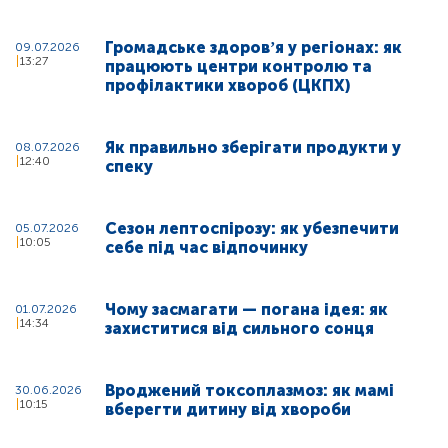
Громадське здоровʼя у регіонах: як
09.07.2026
13:27
працюють центри контролю та
профілактики хвороб (ЦКПХ)
Як правильно зберігати продукти у
08.07.2026
12:40
спеку
Сезон лептоспірозу: як убезпечити
05.07.2026
10:05
себе під час відпочинку
Чому засмагати — погана ідея: як
01.07.2026
14:34
захиститися від сильного сонця
Вроджений токсоплазмоз: як мамі
30.06.2026
10:15
вберегти дитину від хвороби