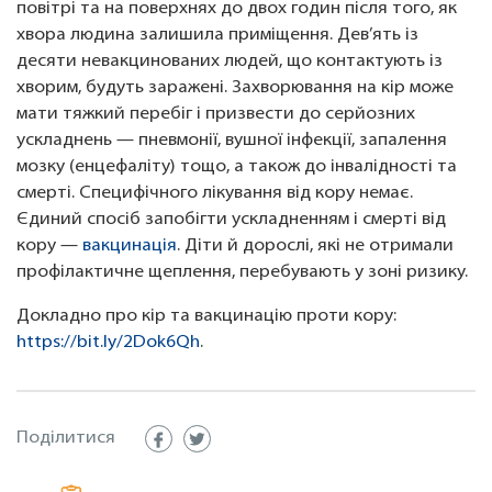
повітрі та на поверхнях до двох годин після того, як
хвора людина залишила приміщення. Дев’ять із
десяти невакцинованих людей, що контактують із
хворим, будуть заражені. Захворювання на кір може
мати тяжкий перебіг і призвести до серйозних
ускладнень — пневмонії, вушної інфекції, запалення
мозку (енцефаліту) тощо, а також до інвалідності та
смерті. Специфічного лікування від кору немає.
Єдиний спосіб запобігти ускладненням і смерті від
кору —
вакцинація
. Діти й дорослі, які не отримали
профілактичне щеплення, перебувають у зоні ризику.
Докладно про кір та вакцинацію проти кору:
https://bit.ly/2Dok6Qh
.
Поділитися