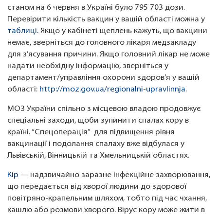
станом на 6 червня в Україні було 795 703 дози.
Перевірити кількість вакцин у вашій області можна у
таблиці
. Якщо у кабінеті щеплень кажуть, що вакцини
немає, зверніться до головного лікаря медзакладу
для з’ясування причини. Якщо головний лікар не може
надати необхідну інформацію, зверніться у
департамент/управління охорони здоров’я у вашій
області:
http://moz.gov.ua/regionalni-upravlinnja
.
МОЗ України спільно з місцевою владою продовжує
спеціальні заходи, щоби зупинити спалах кору в
країні. “Спецоперація” для підвищення рівня
вакцинації і подолання спалаху вже відбулася у
Львівській, Вінницькій та Хмельницькій областях.
Кір
— надзвичайно заразне інфекційне захворювання,
що передається від хворої людини до здорової
повітряно-крапельним шляхом, тобто під час чхання,
кашлю або розмови хворого. Вірус кору може жити в