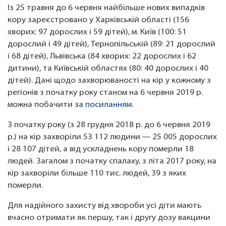
Із 25 травня до 6 червня найбільше нових випадків
кору зареєстровано у Харківській області (156
хворих: 97 дорослих і 59 дітей), м. Київ (100: 51
дорослий і 49 дітей), Тернопільській (89: 21 дорослий
і 68 дітей), Львівська (84 хворих: 22 дорослих і 62
дитини), та Київській областях (80: 40 дорослих і 40
дітей). Дані щодо захворюваності на кір у кожному з
регіонів з початку року станом на 6 червня 2019 р.
можна побачити за
п
осиланням
.
З початку року (з 28 грудня 2018 р. до 6 червня 2019
р.) на кір захворіли 53 112 людини — 25 005 дорослих
і 28 107 дітей, а від ускладнень кору померли 18
людей. Загалом з початку спалаху, з літа 2017 року, на
кір захворіли більше 110 тис. людей, 39 з яких
померли.
Для надійного захисту від хвороби усі діти мають
вчасно отримати як першу, так і другу дозу вакцини