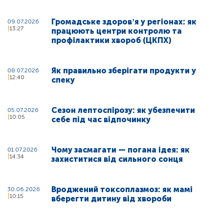
Громадське здоровʼя у регіонах: як
09.07.2026
13:27
працюють центри контролю та
профілактики хвороб (ЦКПХ)
Як правильно зберігати продукти у
08.07.2026
12:40
спеку
Сезон лептоспірозу: як убезпечити
05.07.2026
10:05
себе під час відпочинку
Чому засмагати — погана ідея: як
01.07.2026
14:34
захиститися від сильного сонця
Вроджений токсоплазмоз: як мамі
30.06.2026
10:15
вберегти дитину від хвороби