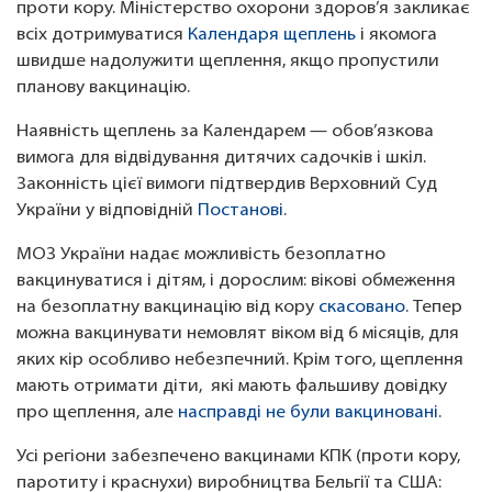
проти кору. Міністерство охорони здоров’я закликає
всіх дотримуватися
Календаря щеплень
і якомога
швидше надолужити щеплення, якщо пропустили
планову вакцинацію.
Наявність щеплень за Календарем — обов’язкова
вимога для відвідування дитячих садочків і шкіл.
Законність цієї вимоги підтвердив Верховний Суд
України у відповідній
Постанові
.
МОЗ України надає можливість безоплатно
вакцинуватися і дітям, і дорослим: вікові обмеження
на безоплатну вакцинацію від кору
скасовано
. Тепер
можна вакцинувати немовлят віком від 6 місяців, для
яких кір особливо небезпечний. Крім того, щеплення
мають отримати діти, які мають фальшиву довідку
про щеплення, але
насправді не були вакциновані
.
Усі регіони забезпечено вакцинами КПК (проти кору,
паротиту і краснухи) виробництва Бельгії та США: