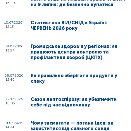
16:59
на 9 липня: де безпечно купатися
Статистика ВІЛ/СНІД в Україні:
10.07.2026
12:13
ЧЕРВЕНЬ 2026 року
Громадське здоровʼя у регіонах: як
09.07.2026
13:27
працюють центри контролю та
профілактики хвороб (ЦКПХ)
Як правильно зберігати продукти у
08.07.2026
12:40
спеку
Сезон лептоспірозу: як убезпечити
05.07.2026
10:05
себе під час відпочинку
Чому засмагати — погана ідея: як
01.07.2026
14:34
захиститися від сильного сонця