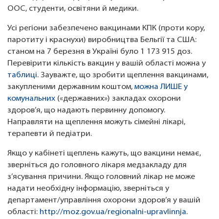
ООС, студенти, освітяни й медики.
Усі регіони забезпечено вакцинами КПК (проти кору,
паротиту і краснухи) виробництва Бельгії та США:
станом на 7 березня в Україні було 1 173 915 доз.
Перевірити кількість вакцин у вашій області можна у
таблиці
. Зауважте, що зробити щеплення вакцинами,
закупленими державним коштом,
можна ЛИШЕ у
комунальних
(«державних») закладах охорони
здоров’я, що надають первинну допомогу.
Направляти на щеплення можуть сімейні лікарі,
терапевти й педіатри.
Якщо у кабінеті щеплень кажуть, що вакцини немає,
зверніться до головного лікаря медзакладу для
з’ясування причини. Якщо головний лікар не може
надати необхідну інформацію, зверніться у
департамент/управління охорони здоров’я у вашій
області:
http://moz.gov.ua/regionalni-upravlinnja
.