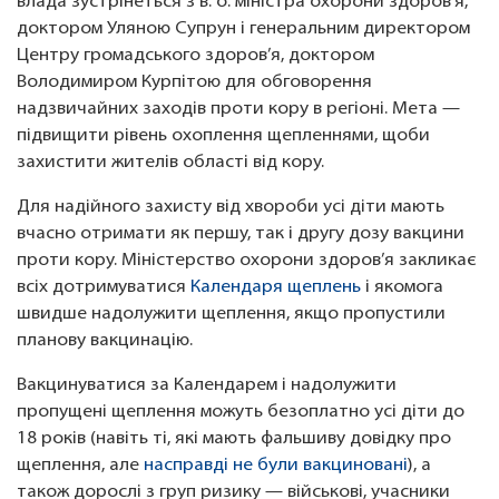
влада зустрінеться з в. о. міністра охорони здоров’я,
доктором Уляною Супрун і генеральним директором
Центру громадського здоров’я, доктором
Володимиром Курпітою для обговорення
надзвичайних заходів проти кору в регіоні. Мета —
підвищити рівень охоплення щепленнями, щоби
захистити жителів області від кору.
Для надійного захисту від хвороби усі діти мають
вчасно отримати як першу, так і другу дозу вакцини
проти кору. Міністерство охорони здоров’я закликає
всіх дотримуватися
Календаря щеплень
і якомога
швидше надолужити щеплення, якщо пропустили
планову вакцинацію.
Вакцинуватися за Календарем і надолужити
пропущені щеплення можуть безоплатно усі діти до
18 років (навіть ті, які мають фальшиву довідку про
щеплення, але
насправді не були вакциновані
), а
також дорослі з груп ризику — військові, учасники