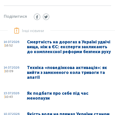
Поділитися
Інші новини
Смертність на дорогах в Україні удвічі
14.07.2026
16:52
вища, ніж в ЄС: експерти закликають
до комплексної реформи безпеки руху
Техніка «поведінкова активація»: як
14.07.2026
10:09
вийти з замкненого кола тривоги та
апатії
Як подбати про себе під час
13.07.2026
10:43
менопаузи
Якість води на пляжах України станом
10.07.2026