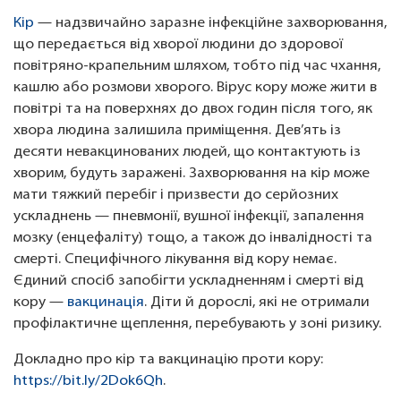
Кір
— надзвичайно заразне інфекційне захворювання,
що передається від хворої людини до здорової
повітряно-крапельним шляхом, тобто під час чхання,
кашлю або розмови хворого. Вірус кору може жити в
повітрі та на поверхнях до двох годин після того, як
хвора людина залишила приміщення. Дев’ять із
десяти невакцинованих людей, що контактують із
хворим, будуть заражені. Захворювання на кір може
мати тяжкий перебіг і призвести до серйозних
ускладнень — пневмонії, вушної інфекції, запалення
мозку (енцефаліту) тощо, а також до інвалідності та
смерті. Специфічного лікування від кору немає.
Єдиний спосіб запобігти ускладненням і смерті від
кору —
вакцинація
. Діти й дорослі, які не отримали
профілактичне щеплення, перебувають у зоні ризику.
Докладно про кір та вакцинацію проти кору:
https://bit.ly/2Dok6Qh
.