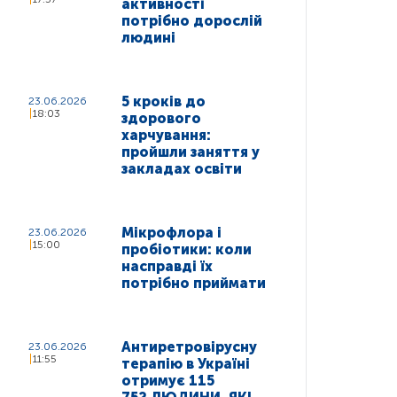
активності
потрібно дорослій
людині
5 кроків до
23.06.2026
18:03
здорового
харчування:
пройшли заняття у
закладах освіти
Мікрофлора і
23.06.2026
15:00
пробіотики: коли
насправді їх
потрібно приймати
Антиретровірусну
23.06.2026
11:55
терапію в Україні
отримує 115