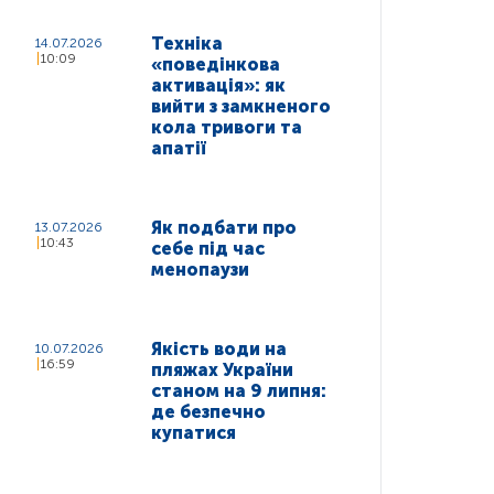
Техніка
14.07.2026
10:09
«поведінкова
активація»: як
вийти з замкненого
кола тривоги та
апатії
Як подбати про
13.07.2026
10:43
себе під час
менопаузи
Якість води на
10.07.2026
16:59
пляжах України
станом на 9 липня:
де безпечно
купатися