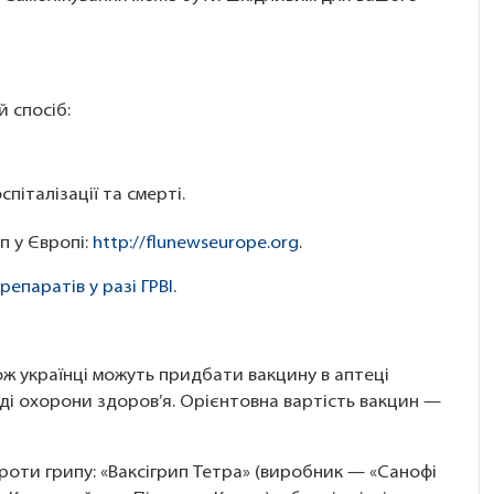
 спосіб:
піталізації та смерті.
п у Європі:
http://flunewseurope.org
.
епаратів у разі ГРВІ
.
ож українці можуть придбати вакцину в аптеці
ді охорони здоров’я. Орієнтовна вартість вакцин —
проти грипу: «Ваксігрип Тетра» (виробник — «Санофі