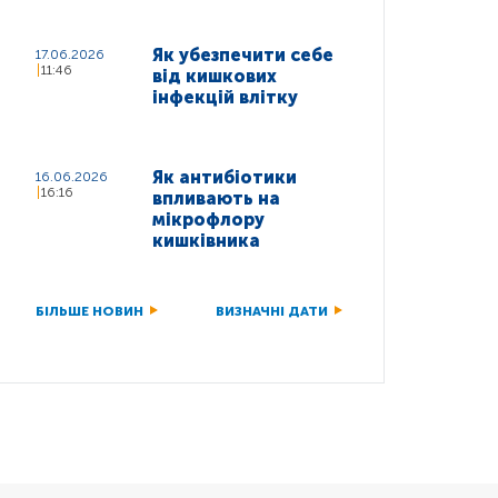
Як убезпечити себе
17.06.2026
11:46
від кишкових
інфекцій влітку
Як антибіотики
16.06.2026
16:16
впливають на
мікрофлору
кишківника
БІЛЬШЕ НОВИН
ВИЗНАЧНІ ДАТИ