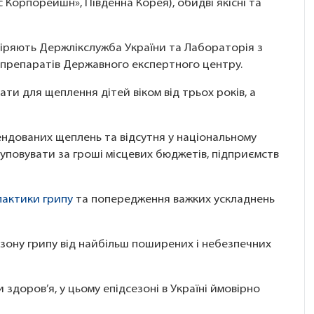
с Корпорейшн», Південна Корея), обидві якісні та
евіряють Держлікслужба України та Лабораторія з
 препаратів Державного експертного центру.
ти для щеплення дітей віком від трьох років, а
ндованих щеплень та відсутня у національному
уповувати за гроші місцевих бюджетів, підприємств
лактики грипу
та попередження важких ускладнень
ону грипу від найбільш поширених і небезпечних
 здоров’я, у цьому епідсезоні в Україні ймовірно