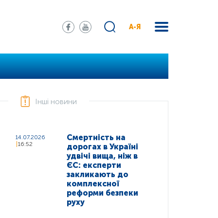
А-Я
Інші новини
Смертність на
14.07.2026
16:52
дорогах в Україні
удвічі вища, ніж в
ЄС: експерти
закликають до
комплексної
реформи безпеки
руху