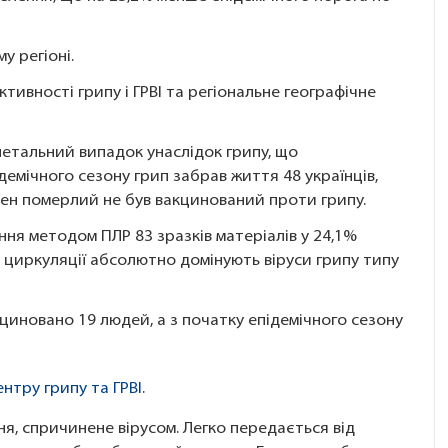
 регіоні.
активності грипу і ГРВІ та регіональне географічне
етальний випадок унаслідок грипу, що
демічного сезону грип забрав життя 48 українців,
ден померлий не був вакцинований проти грипу.
я методом ПЛР 83 зразків матеріалів у 24,1%
 циркуляції абсолютно домінують віруси грипу типу
циновано 19 людей, а з початку епідемічного сезону
нтру грипу та ГРВІ
.
, спричинене вірусом. Легко передається від