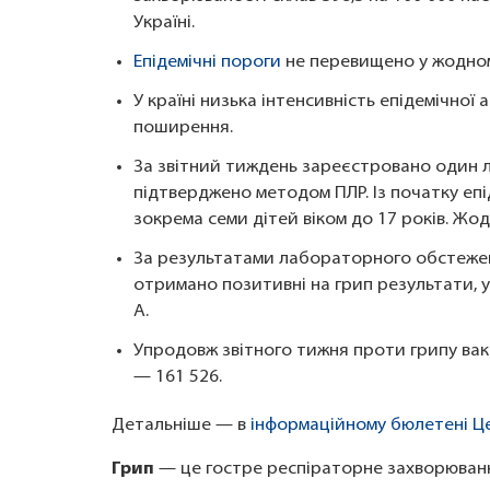
Україні.
Епідемічні пороги
не перевищено у жодному
У країні низька інтенсивність епідемічної 
поширення.
За звітний тиждень зареєстровано один л
підтверджено методом ПЛР. Із початку епі
зокрема семи дітей віком до 17 років. Жо
За результатами лабораторного обстеженн
отримано позитивні на грип результати, у
A.
Упродовж звітного тижня проти грипу вак
— 161 526.
Детальніше — в
інформаційному бюлетені Це
Грип
— це гостре респіраторне захворювання