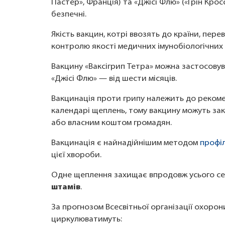
Пастер», Франція) та «Джісі Флю» («Грін Крос
безпечні.
Якість вакцин, котрі ввозять до країни, пер
контролю якості медичних імунобіологічних
Вакцину «Ваксігрип Тетра» можна застосовува
«Джісі Флю» — від шести місяців.
Вакцинація проти грипу належить до рекоме
календарі щеплень, тому вакцину можуть зак
або власним коштом громадян.
Вакцинація є найнадійнішим методом
профі
цієї хвороби.
Одне щеплення захищає впродовж усього сез
штамів
.
За прогнозом Всесвітньої організації охорони
циркулюватимуть: