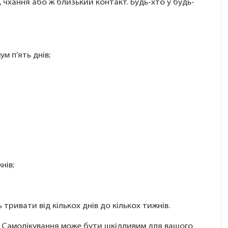
чхання або ж близький контакт. Будь-хто у будь-
м п’ять днів;
нів;
ривати від кількох днів до кількох тижнів.
. Самолікування може бути шкідливим для вашого