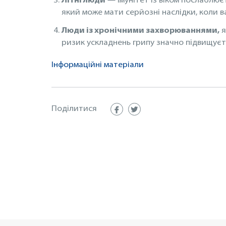
Літні люди
— імунітет із віком послаблює
який може мати серйозні наслідки, коли ва
Люди із хронічними захворюваннями,
я
ризик ускладнень грипу значно підвищуєть
Інформаційні матеріали
Поділитися