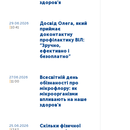
здоров’я
Досвід Олега, який
29.06.2026
10:41
приймає
доконтактну
профілактику ВІЛ:
“Зручно,
ефективно і
безоплатно”
Всесвітній день
27.06.2026
11:00
обізнаності про
мікрофлору: як
мікроорганізми
впливають на наше
здоров’я
Скільки фізичної
25.06.2026
17:57