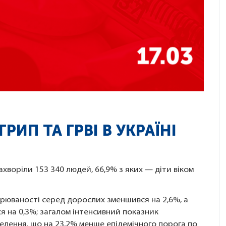
РИП ТА ГРВІ В УКРАЇНІ
ахворіли 153 340 людей, 66,9% з яких — діти віком
ворюваності серед дорослих зменшився на 2,6%, а
ся на 0,3%; загалом інтенсивний показник
селення, що на 23,2% менше епідемічного порога по