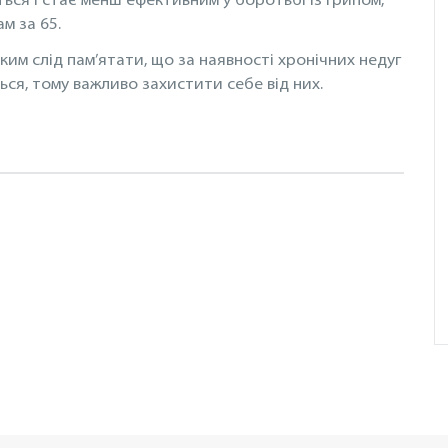
ться і стає менш ефективним у боротьбі із грипом,
м за 65.
ким слід пам’ятати, що за наявності хронічних недуг
ся, тому важливо захистити себе від них.