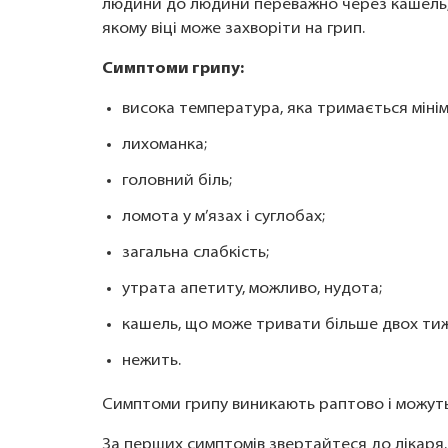
людини до людини переважно через кашель, 
якому віці може захворіти на грип.
Симптоми грипу:
висока температура, яка тримається мініму
лихоманка;
головний біль;
ломота у м’язах і суглобах;
загальна слабкість;
утрата апетиту, можливо, нудота;
кашель, що може тривати більше двох тиж
нежить.
Симптоми грипу виникають раптово і можуть т
За перших симптомів звертайтеся до лікаря