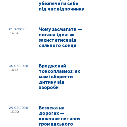
убезпечити себе
під час відпочинку
Чому засмагати —
01.07.2026
14:34
погана ідея: як
захиститися від
сильного сонця
Вроджений
30.06.2026
10:15
токсоплазмоз: як
мамі вберегти
дитину від
хвороби
Безпека на
29.06.2026
13:20
дорогах —
ключове питання
громадського