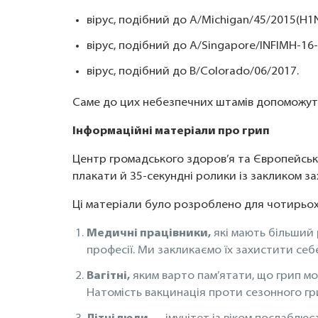
вірус, подібний до A/Michigan/45/2015(H
вірус, подібний до A/Singapore/INFIMH-16
вірус, подібний до B/Colorado/06/2017.
Саме до цих небезпечних штамів допоможуть
Інформаційні матеріали про грип
Центр громадського здоров’я та Європейськ
плакати й 35-секундні ролики із закликом за
Ці матеріали було розроблено для чотирьох
Медичні працівники,
які мають більший 
професії. Ми закликаємо їх захистити себе
Вагітні,
яким варто пам’ятати, що грип мож
Натомість вакцинація проти сезонного грип