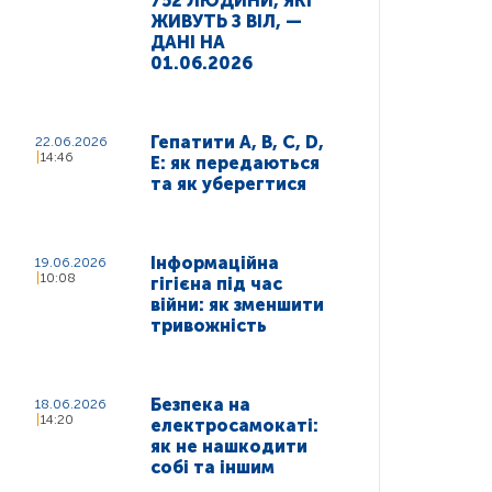
752 ЛЮДИНИ, ЯКІ
ЖИВУТЬ З ВІЛ, —
ДАНІ НА
01.06.2026
Гепатити A, B, C, D,
22.06.2026
14:46
E: як передаються
та як уберегтися
Інформаційна
19.06.2026
10:08
гігієна під час
війни: як зменшити
тривожність
Безпека на
18.06.2026
14:20
електросамокаті:
як не нашкодити
собі та іншим