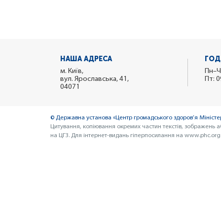
НАША АДРЕСА
ГОД
м. Київ,
Пн–Ч
вул. Ярославська, 41,
Пт: 0
04071
© Державна установа «Центр громадського здоров’я Міністер
Цитування, копіювання окремих частин текстів, зображень а
на ЦГЗ. Для інтернет-видань гіперпосилання на www.phc.org.