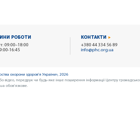
ИНИ РОБОТИ
КОНТАКТИ
т: 09:00–18:00
+380 44 334 56 89
9:00-16:45
info@phc.org.ua
ства охорони здоров’я України», 2026
бо відео, передрук чи будь-яке інше поширення інформації Центру громадсько
ua обов’язкове.