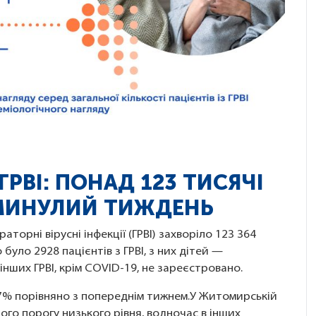
РВІ: ПОНАД 123 ТИСЯЧІ
 МИНУЛИЙ ТИЖДЕНЬ
аторні вірусні інфекції (ГРВІ) захворіло 123 364
 було 2928 пацієнтів з ГРВІ, з них дітей —
 інших ГРВІ, крім COVID-19, не зареєстровано.
2,7% порівняно з попереднім тижнем.У Житомирській
ого порогу низького рівня, водночас в інших