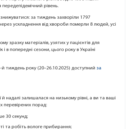
ся передепідемічний рівень.
знижуватися: за тиждень захворіли 1797
 через ускладнення від хвороби померли 8 людей, усі
ому зразку матеріалів, узятих у пацієнтів для
к і в попередні сезони, цього року в Україні
3-й тиждень року (20–26.10.2025) доступний
за
 й надалі залишалася на низькому рівні, а ви та ваші
х перевірених порад:
е 30 секунд;
ті та робіть вологе прибирання;