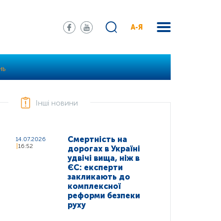
А-Я
НЬ
Інші новини
Смертність на
14.07.2026
16:52
дорогах в Україні
удвічі вища, ніж в
ЄС: експерти
закликають до
комплексної
реформи безпеки
руху