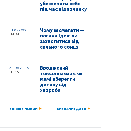
убезпечити себе
під час відпочинку
Чому засмагати —
01.07.2026
14:34
погана ідея: як
захиститися від
сильного сонця
Вроджений
30.06.2026
10:15
токсоплазмоз: як
мамі вберегти
дитину від
хвороби
БІЛЬШЕ НОВИН
ВИЗНАЧНІ ДАТИ