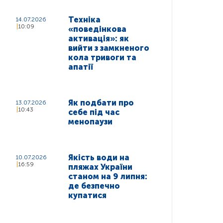
Техніка
14.07.2026
10:09
«поведінкова
активація»: як
вийти з замкненого
кола тривоги та
апатії
Як подбати про
13.07.2026
10:43
себе під час
менопаузи
Якість води на
10.07.2026
16:59
пляжах України
станом на 9 липня:
де безпечно
купатися