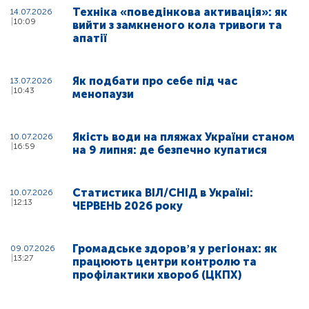
Техніка «поведінкова активація»: як
14.07.2026
10:09
вийти з замкненого кола тривоги та
апатії
Як подбати про себе під час
13.07.2026
10:43
менопаузи
Якість води на пляжах України станом
10.07.2026
16:59
на 9 липня: де безпечно купатися
Статистика ВІЛ/СНІД в Україні:
10.07.2026
12:13
ЧЕРВЕНЬ 2026 року
Громадське здоровʼя у регіонах: як
09.07.2026
13:27
працюють центри контролю та
профілактики хвороб (ЦКПХ)