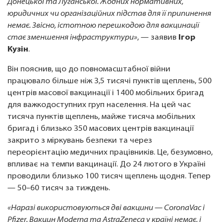
Донецької та Луганської. Жодних нормативних,
юридичних чи організаційних підстав для її припинення
немає. Звісно, істотною перешкодою для вакцинації
стає зменшення інфраструктури»
, — заявив
Ігор
Кузін
.
Він пояснив, що до повномасштабної війни
працювало більше ніж 3,5 тисячі пунктів щеплень, 500
центрів масової вакцинації і 1400 мобільних бригад
для важкодоступних груп населення. На цей час
тисяча пунктів щеплень, майже тисяча мобільних
бригад і близько 350 масових центрів вакцинації
закрито з міркувань безпеки та через
переорієнтацію медичних працівників. Це, безумовно,
впливає на темпи вакцинації. До 24 лютого в Україні
проводили близько 100 тисяч щеплень щодня. Тепер
— 50–60 тисяч за тиждень.
«Наразі використовуються дві вакцини — CoronaVac і
Pfizer. Вакцин Moderna та AstraZeneca у країні немає, і