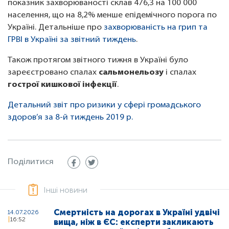
показник захворюваності склав 476,3 на 100 000
населення, що на 8,2% менше епідемічного порога по
Україні. Детальніше про
захворюваність на грип та
ГРВІ в Україні за звітний тиждень
.
Також протягом звітного тижня в Україні було
зареєстровано спалах
сальмонельозу
і спалах
гострої кишкової інфекції
.
Детальний звіт про ризики у сфері громадського
здоров’я за 8-й тиждень 2019 р.
Поділитися
Інші новини
Смертність на дорогах в Україні удвічі
14.07.2026
16:52
вища, ніж в ЄС: експерти закликають