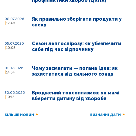
профілактики хвороб (ЦКПХ)
Як правильно зберігати продукти у
08.07.2026
12:40
спеку
Сезон лептоспірозу: як убезпечити
05.07.2026
10:05
себе під час відпочинку
Чому засмагати — погана ідея: як
01.07.2026
14:34
захиститися від сильного сонця
Вроджений токсоплазмоз: як мамі
30.06.2026
10:15
вберегти дитину від хвороби
БІЛЬШЕ НОВИН
ВИЗНАЧНІ ДАТИ