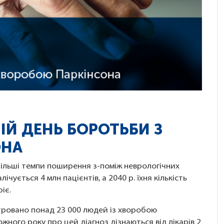
НІЙ ДЕНЬ БОРОТЬБИ З
ОНА
більші темпи поширення з-поміж неврологічних
лічується 4 млн пацієнтів, а 2040 р. їхня кількість
іє.
стровано понад 23 000 людей із хворобою
ожного року про цей діагноз дізнаються від лікарів 2