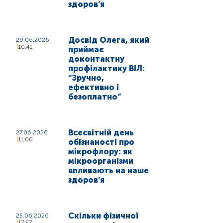
здоров’я
Досвід Олега, який
29.06.2026
10:41
приймає
доконтактну
профілактику ВІЛ:
“Зручно,
ефективно і
безоплатно”
Всесвітній день
27.06.2026
11:00
обізнаності про
мікрофлору: як
мікроорганізми
впливають на наше
здоров’я
Скільки фізичної
25.06.2026
17:57