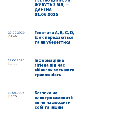
752 ЛЮДИНИ, ЯКІ
ЖИВУТЬ З ВІЛ, —
ДАНІ НА
01.06.2026
Гепатити A, B, C, D,
22.06.2026
14:46
E: як передаються
та як уберегтися
Інформаційна
19.06.2026
10:08
гігієна під час
війни: як зменшити
тривожність
Безпека на
18.06.2026
14:20
електросамокаті:
як не нашкодити
собі та іншим