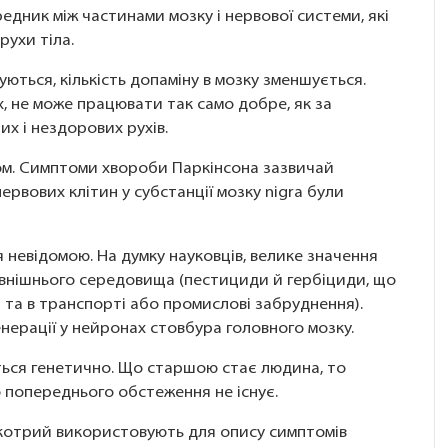
едник між частинами мозку і нервової системи, які
ухи тіла.
ються, кількість допаміну в мозку зменшується.
х, не може працювати так само добре, як за
их і нездорових рухів.
ом. Симптоми хвороби Паркінсона зазвичай
рвових клітин у субстанції мозку nigra були
 невідомою. На думку науковців, велике значення
зовнішнього середовища (пестициди й гербіциди, що
 та в транспорті або промислові забруднення).
нерації у нейронах стовбура головного мозку.
ься генетично. Що старшою стає людина, то
о попереднього обстеження не існує.
 котрий використовують для опису симптомів