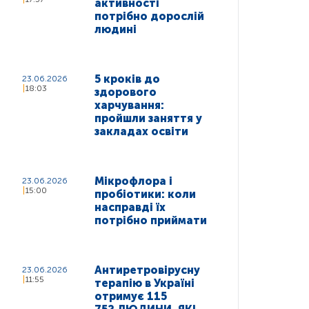
активності
потрібно дорослій
людині
5 кроків до
23.06.2026
18:03
здорового
харчування:
пройшли заняття у
закладах освіти
Мікрофлора і
23.06.2026
15:00
пробіотики: коли
насправді їх
потрібно приймати
Антиретровірусну
23.06.2026
11:55
терапію в Україні
отримує 115