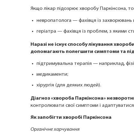
Якщо лікар підозрює хворобу Паркінсона, то 
невропатолога — фахівця із захворювань 
геріатра — фахівця із проблем, з якими ст
Наразі не існує способу лікування хвороби
допомагають полегшити симптоми та під
підтримувальна терапія — наприклад, фізі
медикаменти;
хірургія (для деяких людей).
Діагноз «хвороба Паркінсона» незворотн
контролювати свої симптоми і адаптуватися
Як запобігти хворобі Паркінсона
Органічне харчування