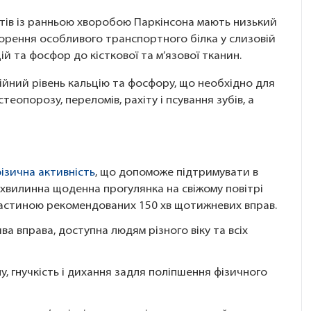
тів із ранньою хворобою Паркінсона мають низький
утворення особливого транспортного білка у слизовій
й та фоcфор до кісткової та м’язової тканин.
тійний рівень кальцію та фосфору, що необхідно для
еопорозу, переломів, рахіту і псування зубів, а
ізична активність
, що допоможе підтримувати в
0-хвилинна щоденна прогулянка на свіжому повітрі
частиною рекомендованих 150 хв щотижневих вправ.
ва вправа, доступна людям різного віку та всіх
, гнучкість і дихання задля поліпшення фізичного