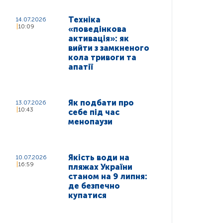
Техніка
14.07.2026
10:09
«поведінкова
активація»: як
вийти з замкненого
кола тривоги та
апатії
Як подбати про
13.07.2026
10:43
себе під час
менопаузи
Якість води на
10.07.2026
16:59
пляжах України
станом на 9 липня:
де безпечно
купатися