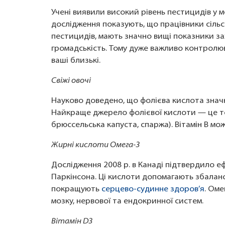
Учені виявили високий рівень пестицидів у м
дослідження показують, що працівники сільс
пестицидів, мають значно вищі показники за
громадськість. Тому дуже важливо контролюв
ваші близькі.
Свіжі овочі
Науково доведено, що фолієва кислота знач
Найкраще джерело фолієвої кислоти — це тем
брюссельська капуста, спаржа). Вітамін В мо
Жирні кислоти Омега-3
Дослідження 2008 р. в Канаді підтвердило е
Паркінсона. Ці кислоти допомагають збаланс
покращують
серцево-судинне здоров’я
. Оме
мозку, нервової та ендокринної систем.
Вітамін D3