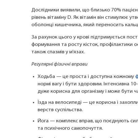
Дослідники виявили, що близько 70% пацієн
рівень вітаміну D. Як вітамін він стимулює 
оболонці кишечника, який переносить кальці
За рахунок цього у крові підтримується пос
формування та росту кісток, профілактики ост
також спазмів у м’язах.
Регулярні фізичні вправи
Ходьба — це проста і доступна кожному
ф
нормі вагу і бути здоровим. Інтенсивна 1
дуже корисна для організму і може бути 
Їзда на велосипеді — це корисна і захопли
верств суспільства.
Йога — комплекс вправ, що поєднують силу
та психічного самопочуття.