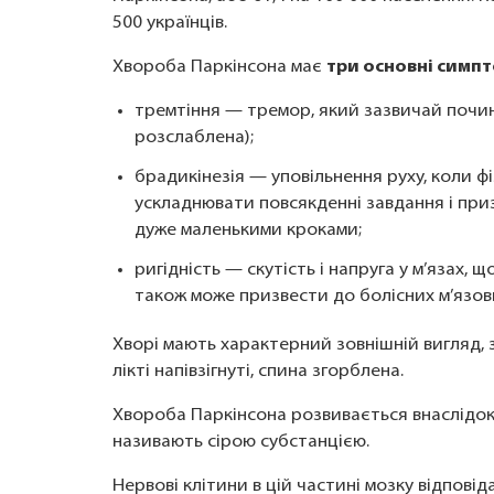
500 українців.
Хвороба Паркінсона має
три основні симп
тремтіння — тремор, який зазвичай почина
розслаблена);
брадикінезія — уповільнення руху, коли фі
ускладнювати повсякденні завдання і при
дуже маленькими кроками;
ригідність — скутість і напруга у м’язах,
також може призвести до болісних м’язови
Хворі мають характерний зовнішній вигляд, з
лікті напівзігнуті, спина згорблена.
Хвороба Паркінсона розвивається внаслідок 
називають сірою субстанцією.
Нервові клітини в цій частині мозку відпові