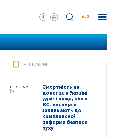
А-Я
Інші новини
Смертність на
14.07.2026
16:52
дорогах в Україні
удвічі вища, ніж в
ЄС: експерти
закликають до
комплексної
реформи безпеки
руху