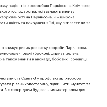
озку пацієнтів із хворобою Паркінсона. Крім того,
ького господарства, які зазнають впливу
хворюваності на Паркінсона, ніж широка
ати якість та походження їжі, яку вживаєте ви та
но знижує ризик розвитку хвороби Паркінсона.
но-зелені овочі (броколі, шпинат, зелень,
жна також знайти в авокадо, бобових і сочевиці.
фективність Омега-3 у профілактиці хвороби
увати рівень холестерину, підвищити імунітет та
га-3 є своєрідним будівельним матеріалом для