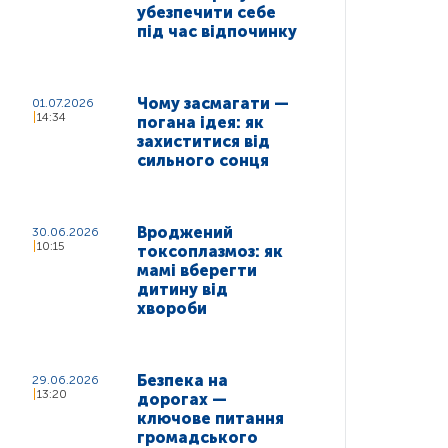
убезпечити себе
під час відпочинку
Чому засмагати —
01.07.2026
14:34
погана ідея: як
захиститися від
сильного сонця
Вроджений
30.06.2026
10:15
токсоплазмоз: як
мамі вберегти
дитину від
хвороби
Безпека на
29.06.2026
13:20
дорогах —
ключове питання
громадського