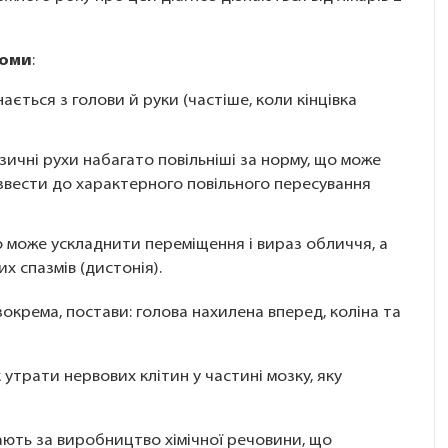
томи
:
ється з голови й руки (частіше, коли кінцівка
зичні рухи набагато повільніші за норму, що може
звести до характерного повільного пересування
 що може ускладнити переміщення і вираз обличчя, а
х спазмів (дистонія).
окрема, постави: голова нахилена вперед, коліна та
утрати нервових клітин у частині мозку, яку
дають за виробництво хімічної речовини, що