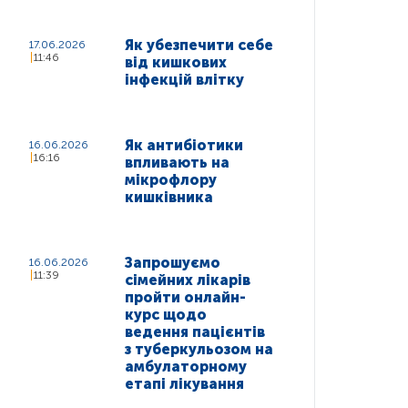
Як убезпечити себе
17.06.2026
11:46
від кишкових
інфекцій влітку
Як антибіотики
16.06.2026
16:16
впливають на
мікрофлору
кишківника
Запрошуємо
16.06.2026
11:39
сімейних лікарів
пройти онлайн-
курс щодо
ведення пацієнтів
з туберкульозом на
амбулаторному
етапі лікування