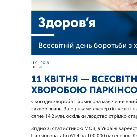
11.04.2019
18:50
11 КВІТНЯ — ВСЕСВІТ
ХВОРОБОЮ ПАРКІНС
Сьогодні хвороба Паркінсона має чи не най
захворювань. За оцінками експертів, у світі на
сягне 14,2 млн, оскільки людство стрімко стар
Згідно зі статистикою МОЗ, в Україні зареє
Паркінсона, або 61,4 на 100 000 населення. К