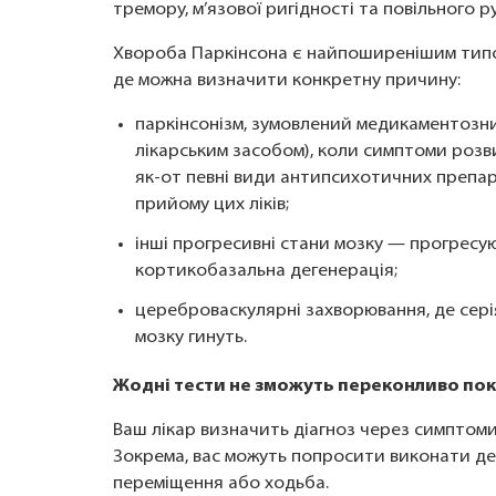
тремору, м’язової ригідності та повільного ру
Хвороба Паркінсона є найпоширенішим типом 
де можна визначити конкретну причину:
паркінсонізм, зумовлений медикаментозн
лікарським засобом), коли симптоми розви
як-от певні види антипсихотичних препар
прийому цих ліків;
інші прогресивні стани мозку — прогресу
кортикобазальна дегенерація;
цереброваскулярні захворювання, де сер
мозку гинуть.
Жодні тести не зможуть переконливо пока
Ваш лікар визначить діагноз через симптоми
Зокрема, вас можуть попросити виконати деяк
переміщення або ходьба.