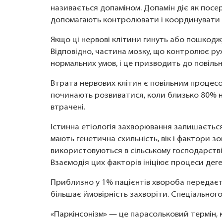
називається допаміном. Допамін діє як посер
допомагають контролювати і координувати р
Якщо ці нервові клітини гинуть або пошкоджу
Відповідно, частина мозку, що контролює ру
нормальних умов, і це призводить до повільн
Втрата нервових клітин є повільним процес
починають розвиватися, коли близько 80% не
втрачені.
Істинна етіологія захворювання залишається
мають генетична схильність, вік і фактори 
використовуються в сільському господарстві
Взаємодія цих факторів ініціює процеси деге
Приблизно у 1% пацієнтів хвороба передаєт
більшає ймовірність захворіти. Спеціальног
«Паркінсонізм» — це парасольковий термін,