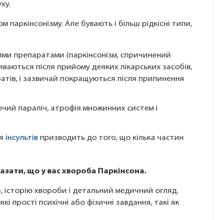
ху.
паркінсонізму. Але бувають і більш рідкісні типи,
ими препаратами (паркінсонізм, спричинений
ваються після прийому деяких лікарських засобів,
атів, і зазвичай покращуються після припинення
ючий параліч, атрофія множинних систем і
ія
інсультів
призводить до того, що кілька частин
зати, що у вас хвороба Паркінсона.
, історію хвороби і детальний медичний огляд.
і прості психічні або фізичні завдання, такі як