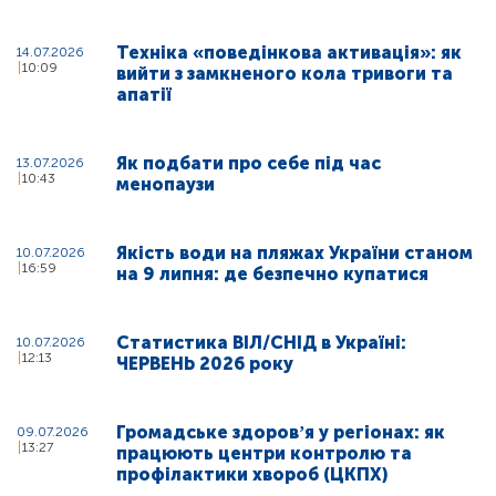
Техніка «поведінкова активація»: як
14.07.2026
10:09
вийти з замкненого кола тривоги та
апатії
Як подбати про себе під час
13.07.2026
10:43
менопаузи
Якість води на пляжах України станом
10.07.2026
16:59
на 9 липня: де безпечно купатися
Статистика ВІЛ/СНІД в Україні:
10.07.2026
12:13
ЧЕРВЕНЬ 2026 року
Громадське здоровʼя у регіонах: як
09.07.2026
13:27
працюють центри контролю та
профілактики хвороб (ЦКПХ)