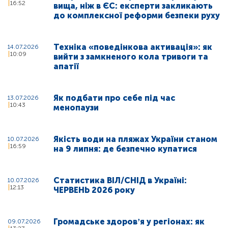
16:52
вища, ніж в ЄС: експерти закликають
до комплексної реформи безпеки руху
Техніка «поведінкова активація»: як
14.07.2026
10:09
вийти з замкненого кола тривоги та
апатії
Як подбати про себе під час
13.07.2026
10:43
менопаузи
Якість води на пляжах України станом
10.07.2026
16:59
на 9 липня: де безпечно купатися
Статистика ВІЛ/СНІД в Україні:
10.07.2026
12:13
ЧЕРВЕНЬ 2026 року
Громадське здоровʼя у регіонах: як
09.07.2026