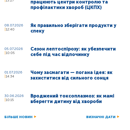
13:27
працюють центри контролю та
профілактики хвороб (ЦКПХ)
Як правильно зберігати продукти у
08.07.2026
12:40
спеку
Сезон лептоспірозу: як убезпечити
05.07.2026
10:05
себе під час відпочинку
Чому засмагати — погана ідея: як
01.07.2026
14:34
захиститися від сильного сонця
Вроджений токсоплазмоз: як мамі
30.06.2026
10:15
вберегти дитину від хвороби
БІЛЬШЕ НОВИН
ВИЗНАЧНІ ДАТИ