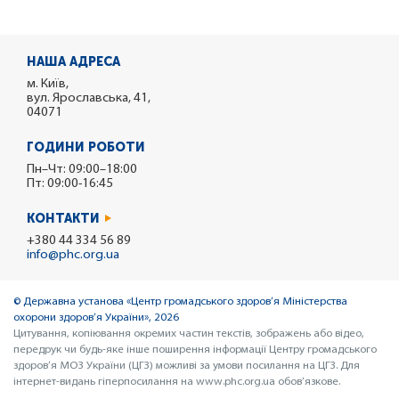
НАША АДРЕСА
м. Київ,
вул. Ярославська, 41,
04071
ГОДИНИ РОБОТИ
Пн–Чт: 09:00–18:00
Пт: 09:00-16:45
КОНТАКТИ
+380 44 334 56 89
info@phc.org.ua
© Державна установа «Центр громадського здоров’я Міністерства
охорони здоров’я України», 2026
Цитування, копіювання окремих частин текстів, зображень або відео,
передрук чи будь-яке інше поширення інформації Центру громадського
здоров’я МОЗ України (ЦГЗ) можливі за умови посилання на ЦГЗ. Для
інтернет-видань гіперпосилання на www.phc.org.ua обов’язкове.