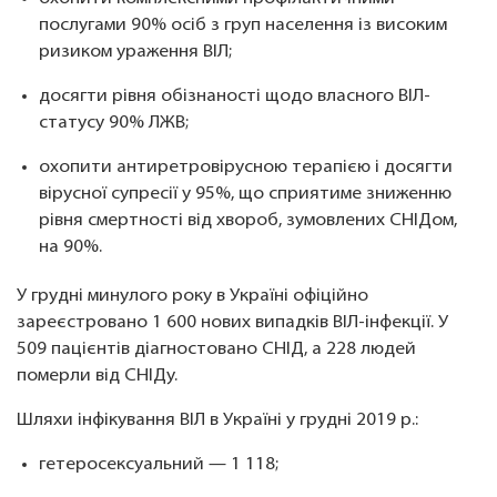
послугами 90% осіб з груп населення із високим
ризиком ураження ВІЛ;
досягти рівня обізнаності щодо власного ВІЛ-
статусу 90% ЛЖВ;
охопити антиретровірусною терапією і досягти
вірусної супресії у 95%, що сприятиме зниженню
рівня смертності від хвороб, зумовлених СНІДом,
на 90%.
У грудні минулого року в Україні офіційно
зареєстровано 1 600 нових випадків ВІЛ-інфекції. У
509 пацієнтів діагностовано СНІД, а 228 людей
померли від СНІДу.
Шляхи інфікування ВІЛ в Україні у грудні 2019 р.:
гетеросексуальний — 1 118;