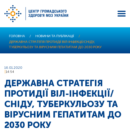
Перейти
ГОЛОВНА
/
НОВИНИ ТА ПУБЛІКАЦІЇ
/
до
ДЕРЖАВНА СТРАТЕГІЯ ПРОТИДІЇ ВІЛ-ІНФЕКЦІЇ/СНІДУ,
основного
ТУБЕРКУЛЬОЗУ ТА ВІРУСНИМ ГЕПАТИТАМ ДО 2030 РОКУ
вмісту
16.01.2020
14:54
ДЕРЖАВНА СТРАТЕГІЯ
ПРОТИДІЇ ВІЛ-ІНФЕКЦІЇ/
СНІДУ, ТУБЕРКУЛЬОЗУ ТА
ВІРУСНИМ ГЕПАТИТАМ ДО
2030 РОКУ