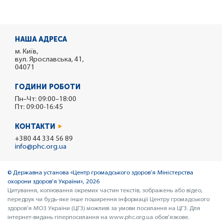
НАША АДРЕСА
м. Київ,
вул. Ярославська, 41,
04071
ГОДИНИ РОБОТИ
Пн–Чт: 09:00–18:00
Пт: 09:00-16:45
КОНТАКТИ
+380 44 334 56 89
info@phc.org.ua
© Державна установа «Центр громадського здоров’я Міністерства
охорони здоров’я України», 2026
Цитування, копіювання окремих частин текстів, зображень або відео,
передрук чи будь-яке інше поширення інформації Центру громадського
здоров’я МОЗ України (ЦГЗ) можливі за умови посилання на ЦГЗ. Для
інтернет-видань гіперпосилання на www.phc.org.ua обов’язкове.