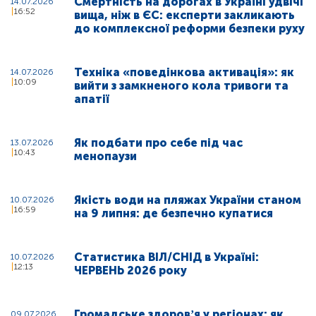
Смертність на дорогах в Україні удвічі
14.07.2026
16:52
вища, ніж в ЄС: експерти закликають
до комплексної реформи безпеки руху
Техніка «поведінкова активація»: як
14.07.2026
10:09
вийти з замкненого кола тривоги та
апатії
Як подбати про себе під час
13.07.2026
10:43
менопаузи
Якість води на пляжах України станом
10.07.2026
16:59
на 9 липня: де безпечно купатися
Статистика ВІЛ/СНІД в Україні:
10.07.2026
12:13
ЧЕРВЕНЬ 2026 року
Громадське здоровʼя у регіонах: як
09.07.2026