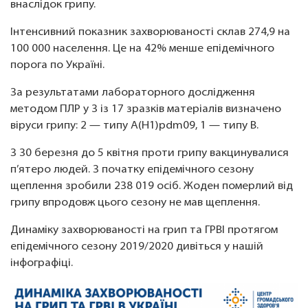
внаслідок грипу.
Інтенсивний показник захворюваності склав 274,9 на
100 000 населення. Це на 42% менше епідемічного
порога по Україні.
За результатами лабораторного дослідження
методом ПЛР у 3 із 17 зразків матеріалів визначено
віруси грипу: 2 — типу А(Н1)pdm09, 1 — типу B.
З 30 березня до 5 квітня проти грипу вакцинувалися
п’ятеро людей. З початку епідемічного сезону
щеплення зробили 238 019 осіб. Жоден померлий від
грипу впродовж цього сезону не мав щеплення.
Динаміку захворюваності на грип та ГРВІ протягом
епідемічного сезону 2019/2020 дивіться у нашій
інфографіці.