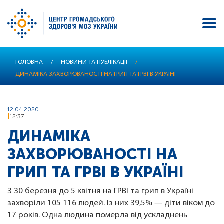
Перейти
ГОЛОВНА
/
НОВИНИ ТА ПУБЛІКАЦІЇ
/
до
ДИНАМІКА ЗАХВОРЮВАНОСТІ НА ГРИП ТА ГРВІ В УКРАЇНІ
основного
вмісту
12.04.2020
12:37
ДИНАМІКА
ЗАХВОРЮВАНОСТІ НА
ГРИП ТА ГРВІ В УКРАЇНІ
З 30 березня до 5 квітня на ГРВІ та грип в Україні
захворіли 105 116 людей. Із них 39,5% — діти віком до
17 років. Одна людина померла від ускладнень