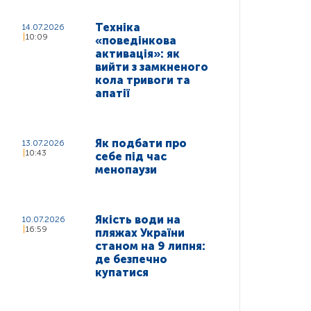
Техніка
14.07.2026
10:09
«поведінкова
активація»: як
вийти з замкненого
кола тривоги та
апатії
Як подбати про
13.07.2026
10:43
себе під час
менопаузи
Якість води на
10.07.2026
16:59
пляжах України
станом на 9 липня:
де безпечно
купатися