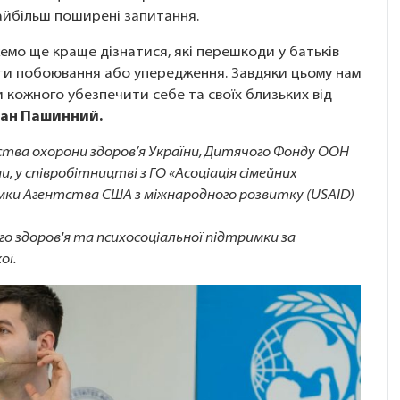
 найбільш поширені запитання.
ожемо ще краще дізнатися, які перешкоди у батьків
бути побоювання або упередження. Завдяки цьому нам
 кожного убезпечити себе та своїх близьких від
ан Пашинний.
рства охорони здоров’я України, Дитячого Фонду ООН
и, у співробітництві з ГО «Асоціація сімейних
имки Агентства США з міжнародного розвитку (USAID)
го здоров'я та психосоціальної підтримки за
ої.