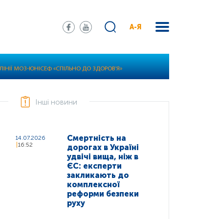
А-Я
ЛІНІЇ МОЗ-ЮНІСЕФ «СПІЛЬНО ДО ЗДОРОВ'Я»
Інші новини
Смертність на
14.07.2026
16:52
дорогах в Україні
удвічі вища, ніж в
ЄС: експерти
закликають до
комплексної
реформи безпеки
руху