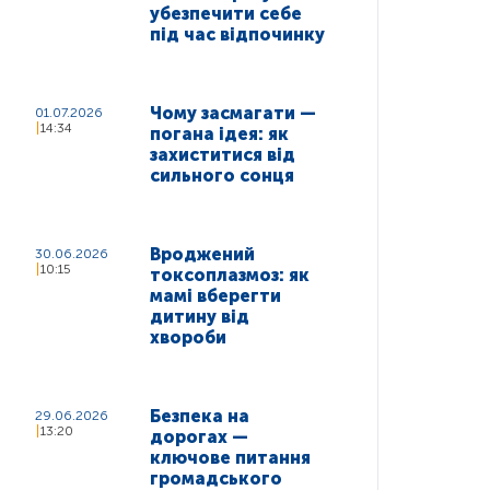
убезпечити себе
під час відпочинку
Чому засмагати —
01.07.2026
14:34
погана ідея: як
захиститися від
сильного сонця
Вроджений
30.06.2026
10:15
токсоплазмоз: як
мамі вберегти
дитину від
хвороби
Безпека на
29.06.2026
13:20
дорогах —
ключове питання
громадського