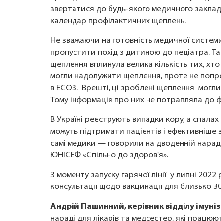
звертатися до будь-якого медичного закла
календар профілактичних щеплень.
Не зважаючи на готовність медичної системи
пропустити похід з дитиною до педіатра. Та
щеплення вплинула велика кількість тих, хто
могли надолужити щеплення, проте не попрос
в ЕСОЗ. Врешті, ці зроблені щеплення могли
Тому інформація про них не потрапляла до 
В Україні реєструють випадки кору, а спалах 
можуть підтримати пацієнтів і ефективніше з
самі медики — говорили на дводенній нараді
ЮНІСЕФ «Спільно до здоров'я».
З моменту запуску гарячої лінії у липні 202
консультації щодо вакцинації для близько 30 
Андрій Пашинний, керівник відділу імуні
нараді для лікарів та медсестер, які працюю