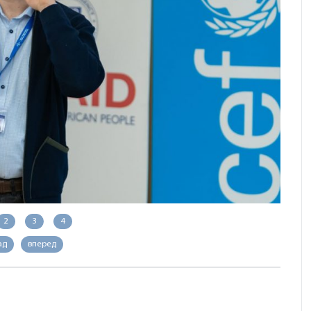
2
3
4
ад
вперед