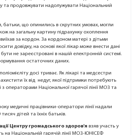
ду та продовжувати надолужувати Національний
, батьки, що опинились в скрутних умовах, могли
кож на загальну картину підрахунку охоплення
 виїхав за кордон. За кордоном матері з дітьми
ити довідку, на основі якої лікар може внести дані
 бути не зареєстровані в нашій електронній системі.
формування остаточних даних.
поліомієліту досі триває. Як лікарі та медсестри
ахистити їх від недуг, якої підтримки потребують
 з операторами Національної гарячої лінії МОЗ та
2 року медичні працівники-оператори лінії надали
тисяч дітей та їхніх батьків.
зації Центру громадського здоров'я
взяв участь у
ть на Національній гарячій лінії МОЗ-ЮНІСЕФ