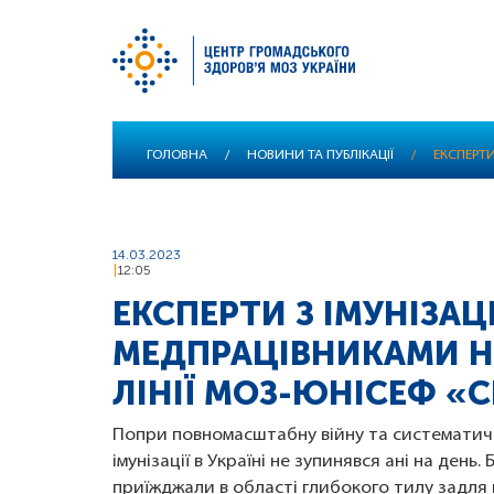
Перейти
ГОЛОВНА
/
НОВИНИ ТА ПУБЛІКАЦІЇ
/
ЕКСПЕРТИ
до
основного
вмісту
14.03.2023
12:05
ЕКСПЕРТИ З ІМУНІЗАЦІ
МЕДПРАЦІВНИКАМИ Н
ЛІНІЇ МОЗ-ЮНІСЕФ «
Попри повномасштабну війну та систематичн
імунізації в Україні не зупинявся ані на день.
приїжджали в області глибокого тилу задля 