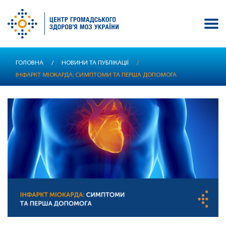
Перейти
ГОЛОВНА
/
НОВИНИ ТА ПУБЛІКАЦІЇ
/
до
ІНФАРКТ МІОКАРДА: СИМПТОМИ ТА ПЕРША ДОПОМОГА
основного
вмісту