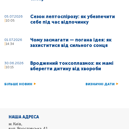
Сезон лептоспірозу: як убезпечити
05.07.2026
10:05
себе під час відпочинку
Чому засмагати — погана ідея: як
01.07.2026
14:34
захиститися від сильного сонця
Вроджений токсоплазмоз: як мамі
30.06.2026
10:15
вберегти дитину від хвороби
БІЛЬШЕ НОВИН
ВИЗНАЧНІ ДАТИ
НАША АДРЕСА
м. Київ,
вул. Ярославська, 41,