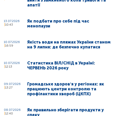
вийти з замкненого кола тривоги та
апатії
Як подбати про себе під час
13.07.2026
10:43
менопаузи
Якість води на пляжах України станом
10.07.2026
16:59
на 9 липня: де безпечно купатися
Статистика ВІЛ/СНІД в Україні:
10.07.2026
12:13
ЧЕРВЕНЬ 2026 року
Громадське здоровʼя у регіонах: як
09.07.2026
13:27
працюють центри контролю та
профілактики хвороб (ЦКПХ)
Як правильно зберігати продукти у
08.07.2026
12:40
спеку