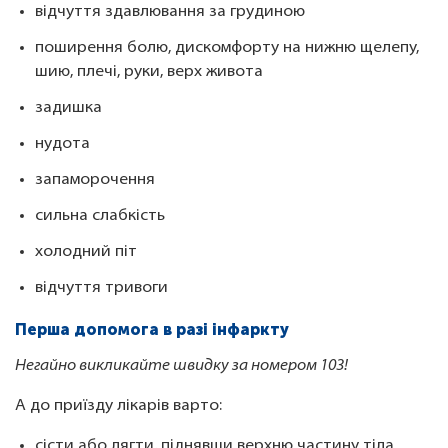
відчуття здавлювання за грудиною
поширення болю, дискомфорту на нижню щелепу,
шию, плечі, руки, верх живота
задишка
нудота
запаморочення
сильна слабкість
холодний піт
відчуття тривоги
Перша допомога в разі інфаркту
Негайно викликайте швидку за номером 103!
А до приїзду лікарів варто:
сісти або лягти, піднявши верхню частину тіла