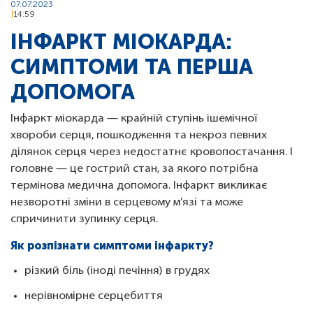
07.07.2023
14:59
ІНФАРКТ МІОКАРДА:
СИМПТОМИ ТА ПЕРША
ДОПОМОГА
Інфаркт міокарда — крайній ступінь ішемічної
хвороби серця, пошкодження та некроз певних
ділянок серця через недостатнє кровопостачання. І
головне — це гострий стан, за якого потрібна
термінова медична допомога. Інфаркт викликає
незворотні зміни в серцевому м’язі та може
спричинити зупинку серця.
Як розпізнати симптоми інфаркту?
різкий біль (іноді печіння) в грудях
нерівномірне серцебиття