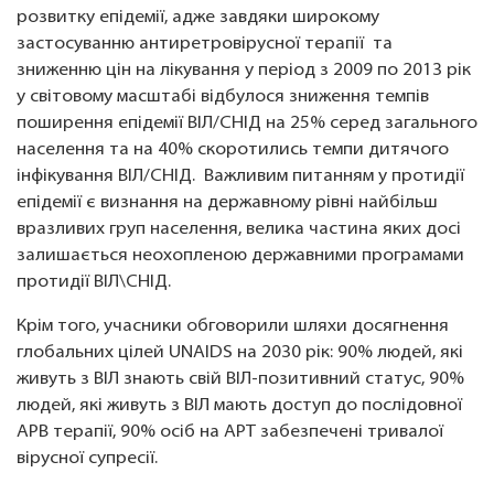
розвитку епідемії, адже завдяки широкому
застосуванню антиретровірусної терапії та
зниженню цін на лікування у період з 2009 по 2013 рік
у світовому масштабі відбулося зниження темпів
поширення епідемії ВІЛ/СНІД на 25% серед загального
населення та на 40% скоротились темпи дитячого
інфікування ВІЛ/СНІД. Важливим питанням у протидії
епідемії є визнання на державному рівні найбільш
вразливих груп населення, велика частина яких досі
залишається неохопленою державними програмами
протидії ВІЛ\СНІД.
Крім того, учасники обговорили шляхи досягнення
глобальних цілей UNAIDS на 2030 рік: 90% людей, які
живуть з ВІЛ знають свій ВІЛ-позитивний статус, 90%
людей, які живуть з ВІЛ мають доступ до послідовної
АРВ терапії, 90% осіб на АРТ забезпечені тривалої
вірусної супресії.