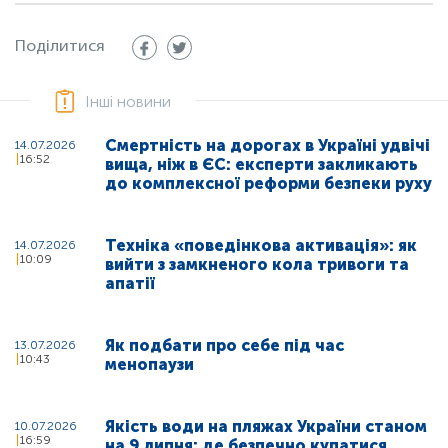
Поділитися
Інші новини
Смертність на дорогах в Україні удвічі
14.07.2026
16:52
вища, ніж в ЄС: експерти закликають
до комплексної реформи безпеки руху
Техніка «поведінкова активація»: як
14.07.2026
10:09
вийти з замкненого кола тривоги та
апатії
Як подбати про себе під час
13.07.2026
10:43
менопаузи
Якість води на пляжах України станом
10.07.2026
16:59
на 9 липня: де безпечно купатися