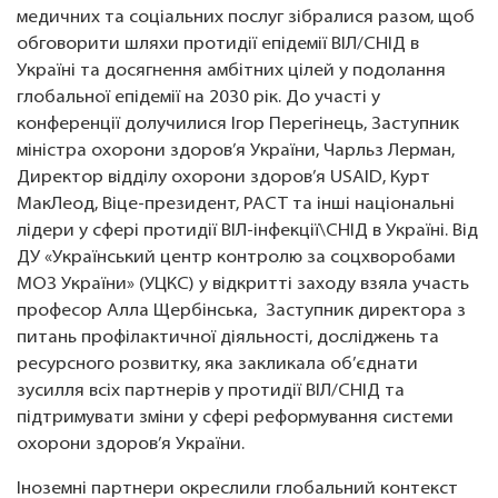
медичних та соціальних послуг зібралися разом, щоб
обговорити шляхи протидії епідемії ВІЛ/СНІД в
Україні та досягнення амбітних цілей у подолання
глобальної епідемії на 2030 рік. До участі у
конференції долучилися Ігор Перегінець, Заступник
міністра охорони здоров’я України, Чарльз Лерман,
Директор відділу охорони здоров’я USAID, Курт
МакЛеод, Віце-президент, PACT та інші національні
лідери у сфері протидії ВІЛ-інфекції\СНІД в Україні. Від
ДУ «Український центр контролю за соцхворобами
МОЗ України» (УЦКС) у відкритті заходу взяла участь
професор Алла Щербінська, Заступник директора з
питань профілактичної діяльності, досліджень та
ресурсного розвитку, яка закликала об’єднати
зусилля всіх партнерів у протидії ВІЛ/СНІД та
підтримувати зміни у сфері реформування системи
охорони здоров’я України.
Іноземні партнери окреслили глобальний контекст