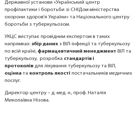
Державної установи «Український центр
профілактики і боротьби зі СНІДом міністерства
охорони здоров’я України» та Національного центру
боротьби з туберкульозом.
УКЦС виступає провідним експертом в таких
напрямках:
збір даних
з ВІЛ-інфекції та туберкульозу
по всій країні,
ф
армацевтичний менеджмент
ВІЛ та
туберкульозу, розробка
стандартів і
протоколів
для лікування туберкульозу та ВІЛ,
оцінка
та
контроль якості
постачальників медичних
послуг.
Директор центру – д. мед. н., проф. Наталія
Миколаївна Нізова.