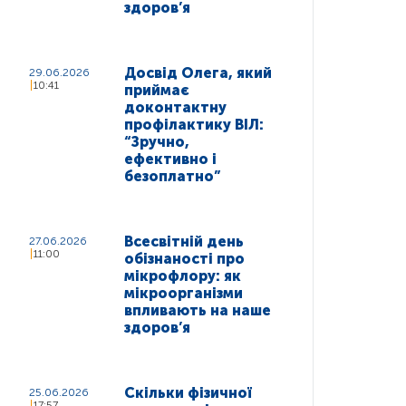
здоров’я
Досвід Олега, який
29.06.2026
10:41
приймає
доконтактну
профілактику ВІЛ:
“Зручно,
ефективно і
безоплатно”
Всесвітній день
27.06.2026
11:00
обізнаності про
мікрофлору: як
мікроорганізми
впливають на наше
здоров’я
Скільки фізичної
25.06.2026
17:57