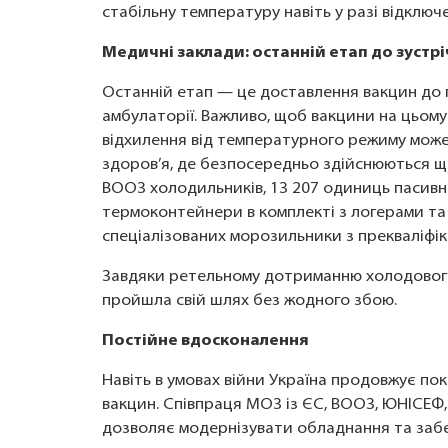
стабільну температуру навіть у разі відключ
Медичні заклади: останній етап до зустрі
Останній етап — це доставлення вакцин до пу
амбулаторії. Важливо, щоб вакцини на цьому 
відхилення від температурного режиму може
здоров’я, де безпосередньо здійснюються щ
ВООЗ холодильників, 13 207 одиниць пасив
термоконтейнери в комплекті з логерами та
спеціалізованих морозильники з прекваліфі
Завдяки ретельному дотриманню холодового
пройшла свій шлях без жодного збою.
Постійне вдосконалення
Навіть в умовах війни Україна продовжує по
вакцин. Співпраця МОЗ із ЄС, ВООЗ, ЮНІСЕФ
дозволяє модернізувати обладнання та заб