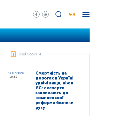
А-Я
Інші новини
Смертність на
14.07.2026
16:52
дорогах в Україні
удвічі вища, ніж в
ЄС: експерти
закликають до
комплексної
реформи безпеки
руху