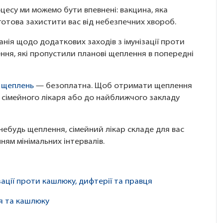
цесу ми можемо бути впевнені: вакцина, яка
готова захистити вас від небезпечних хвороб.
анія щодо додаткових заходів з імунізації проти
ення, які пропустили планові щеплення в попередні
 щеплень
— безоплатна. Щоб отримати щеплення
 сімейного лікаря або до найближчого закладу
небудь щеплення, сімейний лікар складе для вас
ням мінімальних інтервалів.
зації проти кашлюку, дифтерії та правця
ця та кашлюку