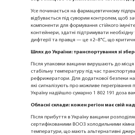
Усе починається на фармацевтичному підпри
відбувається під суворим контролем, щоб за
компоненти для формування стійкого імуніте
контейнери, здатні підтримувати необхідну 
дифтерії та правця — це +2–8°C, що критичн
Шлях до України: транспортування зі збе
Після упаковки вакцини вирушають до місця
стабільну температуру під час транспортува
рефрижератори. Для додаткової безпеки на
які сигналізують про можливе перегрівання п
Україну надійшло сумарно 1 802 191 доза ва
Обласні склади: кожен регіон має свій на
Після прибуття в Україну вакцини розподіля
сертифікованими ВООЗ холодильними кімна
температури, що мають альтернативні джер