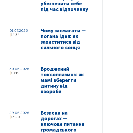
убезпечити себе
під час відпочинку
Чому засмагати —
01.07.2026
14:34
погана ідея: як
захиститися від
сильного сонця
Вроджений
30.06.2026
10:15
токсоплазмоз: як
мамі вберегти
дитину від
хвороби
Безпека на
29.06.2026
13:20
дорогах —
ключове питання
громадського