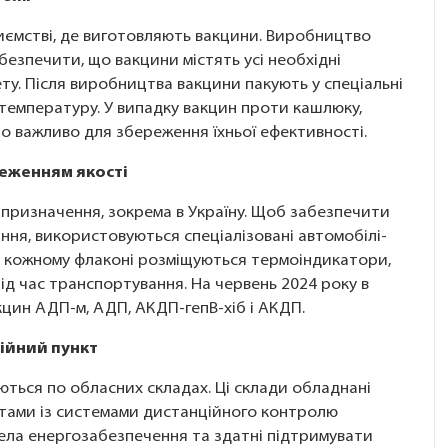
ємстві, де виготовляють вакцини. Виробництво
безпечити, що вакцини містять усі необхідні
ту. Після виробництва вакцини пакують у спеціальні
температуру. У випадку вакцин проти кашлюку,
о важливо для збереження їхньої ефективності.
реженням якості
 призначення, зокрема в Україну. Щоб забезпечити
ння, використовуються спеціалізовані автомобілі-
 кожному флаконі розміщуються термоіндикатори,
ід час транспортування. На червень 2024 року в
кцин АДП-м, АДП, АКДП-гепВ-хіб і АКДП.
дійний пункт
ються по обласних складах. Ці склади обладнані
тами із системами дистанційного контролю
ела енергозабезпечення та здатні підтримувати