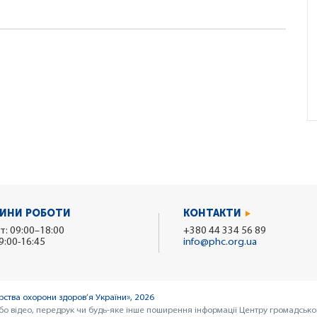
ИНИ РОБОТИ
КОНТАКТИ
т: 09:00–18:00
+380 44 334 56 89
9:00-16:45
info@phc.org.ua
ства охорони здоров’я України», 2026
бо відео, передрук чи будь-яке інше поширення інформації Центру громадсько