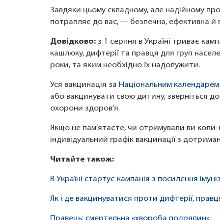
Завдяки цьому складному, але надійному про
потрапляє до вас, — безпечна, ефективна й 
Довідково:
з 1 серпня в Україні триває камп
кашлюку, дифтерії та правця для груп насел
роки, та яким необхідно їх надолужити.
Уся вакцинація за
Національним календарем
або вакцинувати свою дитину, зверніться до
охорони здоров’я.
Якщо не пам’ятаєте, чи отримували ви коли-
індивідуальний графік вакцинації з дотриман
Читайте також:
В Україні стартує кампанія з посилення імуні
Як і де вакцинуватися проти дифтерії, прав
Правець: смертельна «хвороба подряпин»