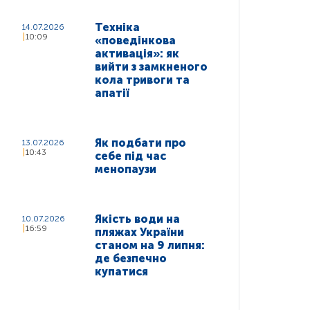
Техніка
14.07.2026
10:09
«поведінкова
активація»: як
вийти з замкненого
кола тривоги та
апатії
Як подбати про
13.07.2026
10:43
себе під час
менопаузи
Якість води на
10.07.2026
16:59
пляжах України
станом на 9 липня:
де безпечно
купатися