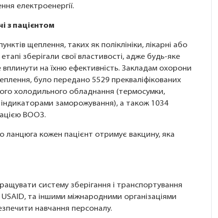
ення електроенергії.
чі з пацієнтом
нктів щеплення, таких як поліклініки, лікарні або
етапі зберігали свої властивості, адже будь-яке
 вплинути на їхню ефективність. Закладам охорони
еплення, було передано 5529 прекваліфікованих
ного холодильного обладнання (термосумки,
 індикаторами заморожування), а також 1034
кацією ВООЗ.
 ланцюга кожен пацієнт отримує вакцину, яка
кращувати систему зберігання і транспортування
, USAID, та іншими міжнародними організаціями
езпечити навчання персоналу.