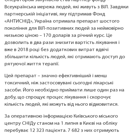
Оператором закупівель став партнер фонду –
Всеукраїнська мережа людей, які живуть з ВІЛ. Завдяки
партнерській ініціативі, яку підтримав Фонд
«АНТИСНІД», Україна отримала препарат шостого
покоління для ВІЛ-позитивних людей за неймовірно
низькою ціною – 170 доларів за річний курс. Це
дозволить в два рази знизити вартість лікування і
вже в 2018 році без додаткових витрат вдвічі
збільшити кількість людей, які отримають доступ до
рятуючої життя терапії.
Цей препарат – значно ефективніший і менш
токсичний, ніж застосовувані сьогодні лікарські
засоби. Його необхідно приймати лише один раз на
добу, що спрощує процес лікування і скорочує
кількість людей, які можуть від нього відмовитися.
За оперативною інформацією Київського міського
центру СНІДу станом на 1 липня в Києві на обліку
перебуває 12 323 пацієнта. 7 682 з них отримують