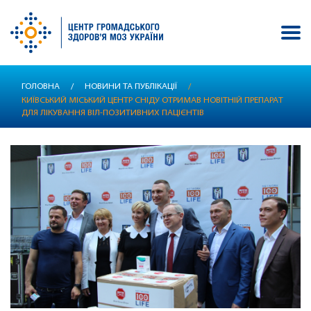
Перейти
ГОЛОВНА
/
НОВИНИ ТА ПУБЛІКАЦІЇ
/
до
КИЇВСЬКИЙ МІСЬКИЙ ЦЕНТР СНІДУ ОТРИМАВ НОВІТНІЙ ПРЕПАРАТ
основного
ДЛЯ ЛІКУВАННЯ ВІЛ-ПОЗИТИВНИХ ПАЦІЄНТІВ
вмісту