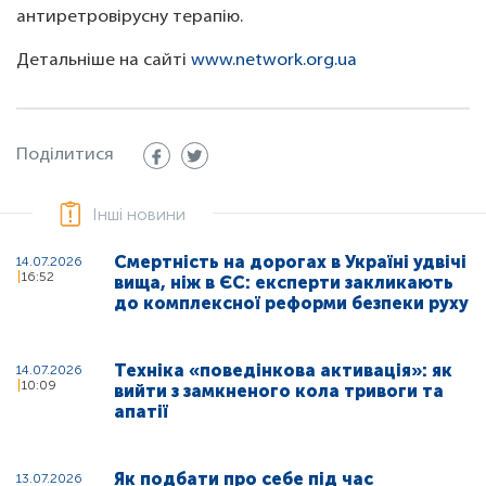
антиретровірусну терапію.
Детальніше на сайті
www.network.org.ua
Поділитися
Інші новини
Смертність на дорогах в Україні удвічі
14.07.2026
16:52
вища, ніж в ЄС: експерти закликають
до комплексної реформи безпеки руху
Техніка «поведінкова активація»: як
14.07.2026
10:09
вийти з замкненого кола тривоги та
апатії
Як подбати про себе під час
13.07.2026