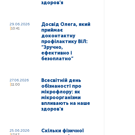
здоров’я
Досвід Олега, який
29.06.2026
10:41
приймає
доконтактну
профілактику ВІЛ:
“Зручно,
ефективно і
безоплатно”
Всесвітній день
27.06.2026
11:00
обізнаності про
мікрофлору: як
мікроорганізми
впливають на наше
здоров’я
Скільки фізичної
25.06.2026
17:57