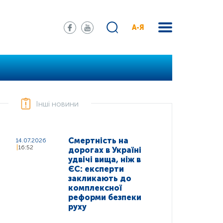
А-Я
Інші новини
Смертність на
14.07.2026
16:52
дорогах в Україні
удвічі вища, ніж в
ЄС: експерти
закликають до
комплексної
реформи безпеки
руху