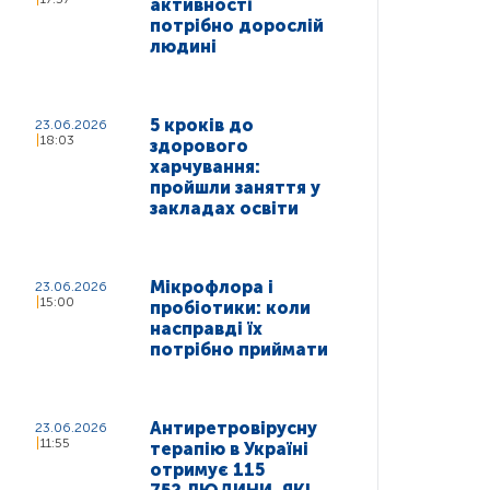
активності
потрібно дорослій
людині
5 кроків до
23.06.2026
18:03
здорового
харчування:
пройшли заняття у
закладах освіти
Мікрофлора і
23.06.2026
15:00
пробіотики: коли
насправді їх
потрібно приймати
Антиретровірусну
23.06.2026
11:55
терапію в Україні
отримує 115