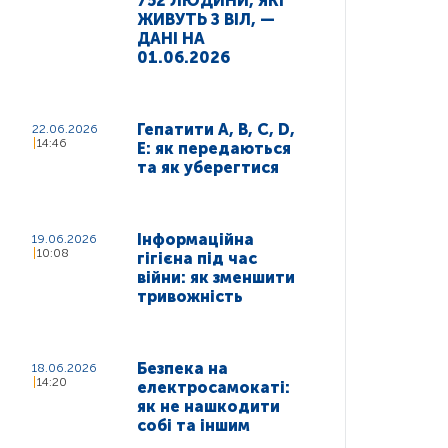
752 ЛЮДИНИ, ЯКІ
ЖИВУТЬ З ВІЛ, —
ДАНІ НА
01.06.2026
Гепатити A, B, C, D,
22.06.2026
14:46
E: як передаються
та як уберегтися
Інформаційна
19.06.2026
10:08
гігієна під час
війни: як зменшити
тривожність
Безпека на
18.06.2026
14:20
електросамокаті:
як не нашкодити
собі та іншим