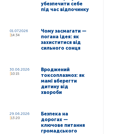
убезпечити себе
під час відпочинку
Чому засмагати —
01.07.2026
14:34
погана ідея: як
захиститися від
сильного сонця
Вроджений
30.06.2026
10:15
токсоплазмоз: як
мамі вберегти
дитину від
хвороби
Безпека на
29.06.2026
13:20
дорогах —
ключове питання
громадського