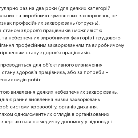
улярно раз на два роки (для деяких категорій
гальних та виробничо зумовлених захворювань, не
 ознак професійних захворювань (отруєнь),
 станом здоров’я працівників і можливістю
х та небезпечних виробничих факторів і трудового
бігання професійним захворюванням та виробничому
іршенням стану здоров’я працівників.
 проводиться для об’єктивного визначення
 стану здоров’я працівника, або за потреби –
вних видів робіт.
тою виявлення деяких небезпечних захворювань.
дів є раннє виявлення низки захворювань
роб системи кровообігу, органів дихання,
 шляхом одномоментних оглядів в організованих
о звертаються по медичну допомогу у відповідні