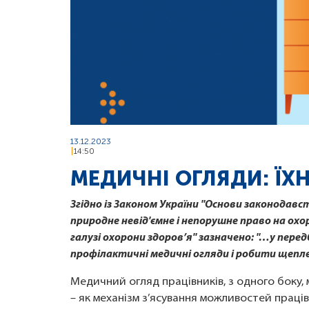
13.12.2023
14:50
МЕДИЧНІ ОГЛЯДИ: ЇХ
Згідно із Законом України "Основи законодавс
природне невід'ємне і непорушне право на охо
галузі охорони здоров’я" зазначено: "…у пе
профілактичні медичні огляди і робити щепле
Медичний огляд працівників, з одного боку,
– як механізм з’ясування можливостей праці