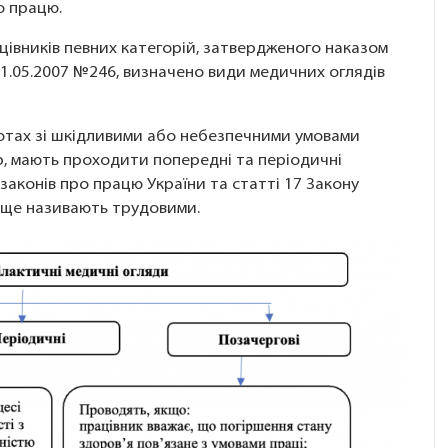
о працю.
івників певних категорій, затвердженого наказом
21.05.2007 №246, визначено види медичних оглядів
ботах зі шкідливими або небезпечними умовами
ір, мають проходити попередні та періодичні
законів про працю України та статті 17 Закону
и ще називають трудовими.