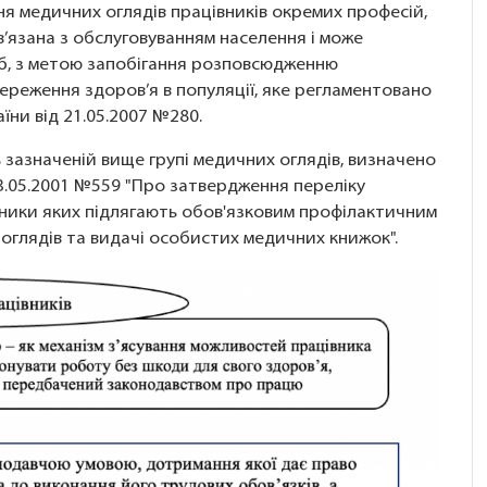
ня медичних оглядів працівників окремих професій,
ов’язана з обслуговуванням населення і може
б, з метою запобігання розповсюдженню
ереження здоров’я в популяції, яке регламентовано
їни від 21.05.2007 №280.
 зазначеній вище групі медичних оглядів, визначено
23.05.2001 №559 "Про затвердження переліку
вники яких підлягають обов'язковим профілактичним
оглядів та видачі особистих медичних книжок".