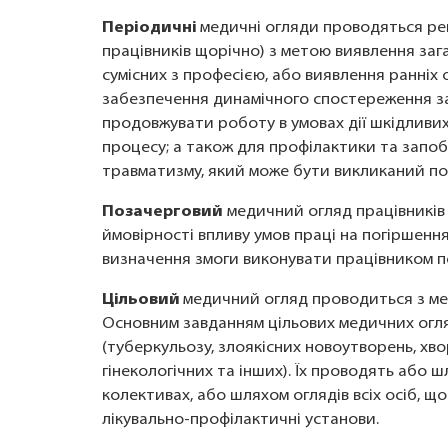
Періодичні
медичні огляди проводяться рег
працівників щорічно) з метою виявлення за
сумісних з професією, або виявлення ранніх
забезпечення динамічного спостереження за
продовжувати роботу в умовах дії шкідливи
процесу; а також для профілактики та запо
травматизму, який може бути викликаний пог
Позачерговий
медичний огляд працівників
ймовірності впливу умов праці на погіршення
визначення змоги виконувати працівником пе
Цільовий
медичний огляд проводиться з ме
Основним завданням цільових медичних огля
(туберкульозу, злоякісних новоутворень, хво
гінекологічних та інших). Їх проводять або
колективах, або шляхом оглядів всіх осіб, щ
лікувально-профілактичні установи.