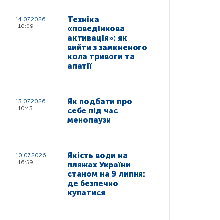
Техніка
14.07.2026
10:09
«поведінкова
активація»: як
вийти з замкненого
кола тривоги та
апатії
Як подбати про
13.07.2026
10:43
себе під час
менопаузи
Якість води на
10.07.2026
16:59
пляжах України
станом на 9 липня:
де безпечно
купатися