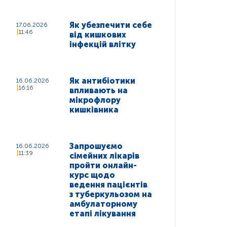
Як убезпечити себе
17.06.2026
11:46
від кишкових
інфекцій влітку
Як антибіотики
16.06.2026
16:16
впливають на
мікрофлору
кишківника
Запрошуємо
16.06.2026
11:39
сімейних лікарів
пройти онлайн-
курс щодо
ведення пацієнтів
з туберкульозом на
амбулаторному
етапі лікування