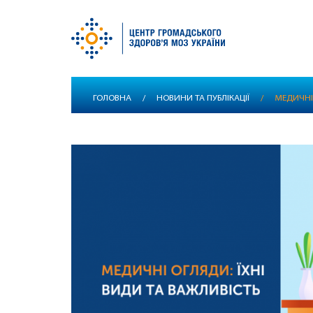
Перейти
ГОЛОВНА
/
НОВИНИ ТА ПУБЛІКАЦІЇ
/
МЕДИЧНІ 
до
основного
вмісту