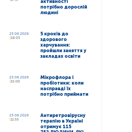
активності
потрібно дорослій
людині
5 кроків до
23.06.2026
18:03
здорового
харчування:
пройшли заняття у
закладах освіти
Мікрофлора і
23.06.2026
15:00
пробіотики: коли
насправді їх
потрібно приймати
Антиретровірусну
23.06.2026
11:55
терапію в Україні
отримує 115