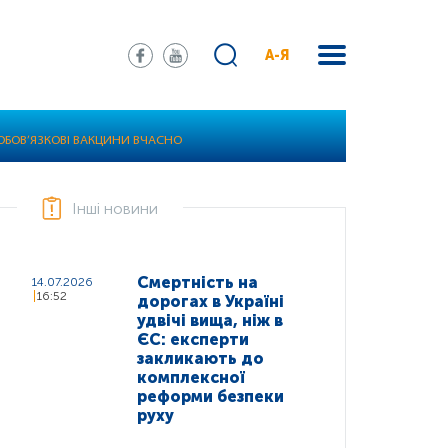
А-Я
ОБОВ’ЯЗКОВІ ВАКЦИНИ ВЧАСНО
Інші новини
Смертність на
14.07.2026
16:52
дорогах в Україні
удвічі вища, ніж в
ЄС: експерти
закликають до
комплексної
реформи безпеки
руху