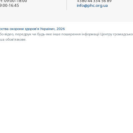
т: 09:00–18:00
+380 44 334 56 89
9:00-16:45
info@phc.org.ua
ства охорони здоров’я України», 2026
бо відео, передрук чи будь-яке інше поширення інформації Центру громадсько
ua обов’язкове.