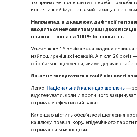
то принаймні полегшити її перебіг і запобігт
колективний імунітет, який захищає не тільк
Наприклад, від кашлюку, дифтерії та пр
вводиться немовлятам у віці двох місяців.
правця — вона на 100 % безоплатна.
Усього ж до 16 років кожна людина повинна 
найпоширеніших інфекцій. А після 26 років —
обовʼязкові щеплення, якими держава забез
Як же не заплутатися в такій кількості ва
Легко!
Національний календар щеплень
— зр
відстежувати, коли й проти чого вакцинуват
отримали ефективний захист.
Календар містить обов’язкові щеплення проти
кашлюку, правця, кору, епідемічного паротиту
отримання кожної дози.