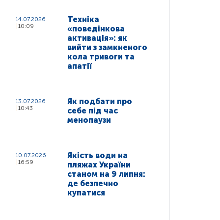
Техніка
14.07.2026
10:09
«поведінкова
активація»: як
вийти з замкненого
кола тривоги та
апатії
Як подбати про
13.07.2026
10:43
себе під час
менопаузи
Якість води на
10.07.2026
16:59
пляжах України
станом на 9 липня:
де безпечно
купатися