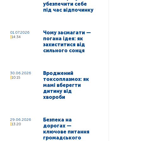
убезпечити себе
під час відпочинку
Чому засмагати —
01.07.2026
14:34
погана ідея: як
захиститися від
сильного сонця
Вроджений
30.06.2026
10:15
токсоплазмоз: як
мамі вберегти
дитину від
хвороби
Безпека на
29.06.2026
13:20
дорогах —
ключове питання
громадського