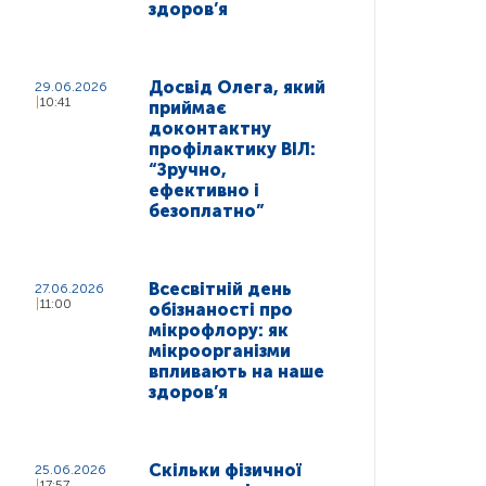
здоров’я
Досвід Олега, який
29.06.2026
10:41
приймає
доконтактну
профілактику ВІЛ:
“Зручно,
ефективно і
безоплатно”
Всесвітній день
27.06.2026
11:00
обізнаності про
мікрофлору: як
мікроорганізми
впливають на наше
здоров’я
Скільки фізичної
25.06.2026
17:57