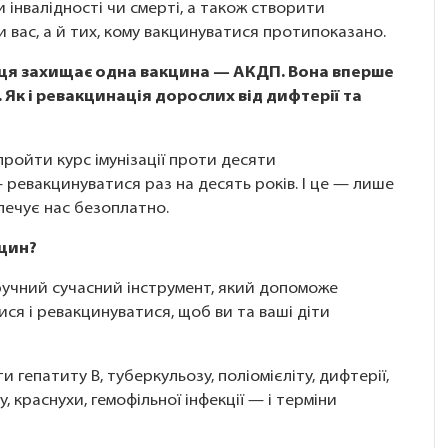
и інвалідності чи смерті, а також створити
и вас, а й тих, кому вакцинуватися протипоказано.
авця захищає одна вакцина — АКДП. Вона вперше
 Як і ревакцинація дорослих від дифтерії та
пройти курс імунізації проти десяти
 ревакцинуватися раз на десять років. І це — лише
печує нас безоплатно.
кцин?
учний сучасний інструмент, який допоможе
ися і ревакцинуватися, щоб ви та ваші діти
 гепатиту В, туберкульозу, поліомієліту, дифтерії,
, краснухи, гемофільної інфекції — і терміни