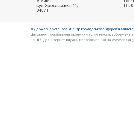
м. Київ,
Пн–Ч
вул. Ярославська, 41,
Пт: 0
04071
© Державна установа «Центр громадського здоров’я Міністер
Цитування, копіювання окремих частин текстів, зображень а
на ЦГЗ. Для інтернет-видань гіперпосилання на www.phc.org.