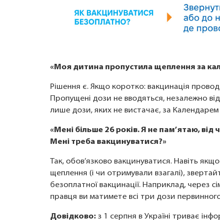
«Моя дитина пропустила щеплення за ка
Рішення є. Якщо коротко: вакцинація провод
Пропущені дози не вводяться, незалежно від 
лише дози, яких не вистачає, за Календарем 
«Мені більше 26 років. Я не пам’ятаю, від
Мені треба вакцинуватися?»
Так, обов’язково вакцинуватися. Навіть якщо
щеплення (і чи отримували взагалі), звертай
безоплатної вакцинації. Наприклад, через сім
правця ви матимете всі три дози первинног
Довідково:
з 1 серпня в Україні триває інф