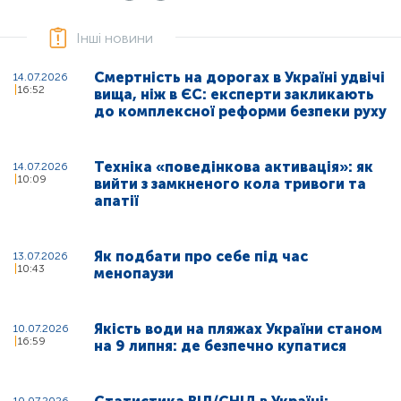
Інші новини
Смертність на дорогах в Україні удвічі
14.07.2026
16:52
вища, ніж в ЄС: експерти закликають
до комплексної реформи безпеки руху
Техніка «поведінкова активація»: як
14.07.2026
10:09
вийти з замкненого кола тривоги та
апатії
Як подбати про себе під час
13.07.2026
10:43
менопаузи
Якість води на пляжах України станом
10.07.2026
16:59
на 9 липня: де безпечно купатися