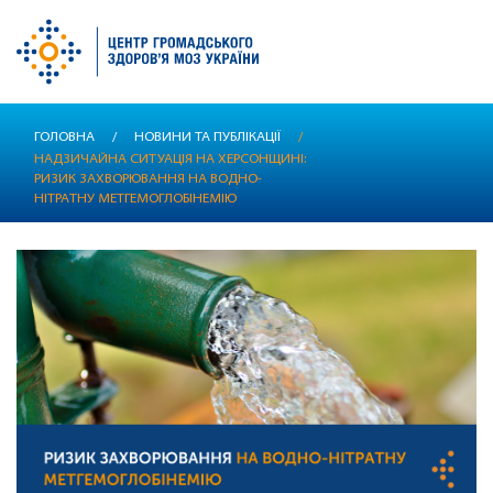
Перейти
ГОЛОВНА
/
НОВИНИ ТА ПУБЛІКАЦІЇ
/
до
НАДЗИЧАЙНА СИТУАЦІЯ НА ХЕРСОНЩИНІ:
основного
РИЗИК ЗАХВОРЮВАННЯ НА ВОДНО-
вмісту
НІТРАТНУ МЕТГЕМОГЛОБІНЕМІЮ