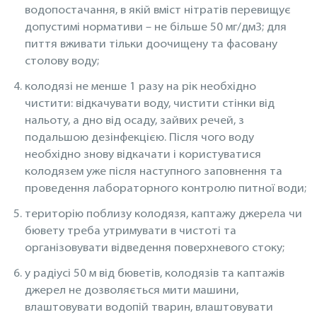
водопостачання, в якій вміст нітратів перевищує
допустимі нормативи – не більше 50 мг/дм3; для
пиття вживати тільки доочищену та фасовану
столову воду;
колодязі не менше 1 разу на рік необхідно
чистити: відкачувати воду, чистити стінки від
нальоту, а дно від осаду, зайвих речей, з
подальшою дезінфекцією. Після чого воду
необхідно знову відкачати і користуватися
колодязем уже після наступного заповнення та
проведення лабораторного контролю питної води;
територію поблизу колодязя, каптажу джерела чи
бювету треба утримувати в чистоті та
організовувати відведення поверхневого стоку;
у радіусі 50 м від бюветів, колодязів та каптажів
джерел не дозволяється мити машини,
влаштовувати водопій тварин, влаштовувати