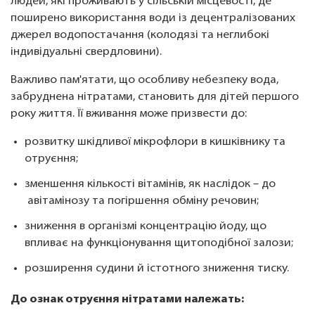
людей, які проживають у сільській місцевості, де
поширено використання води із децентралізованих
джерел водопостачання (колодязі та неглибокі
індивідуальні свердловини).
Важливо пам'ятати, що особливу небезпеку вода,
забруднена нітратами, становить для дітей першого
року життя. Її вживання може призвести до:
розвитку шкідливої мікрофлори в кишківнику та
отруєння;
зменшення кількості вітамінів, як наслідок – до
авітамінозу та погіршення обміну речовин;
зниження в організмі концентрацію йоду, що
впливає на функціонування щитоподібної залози;
розширення судини й істотного зниження тиску.
До ознак отруєння нітратами належать: