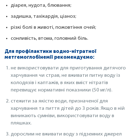
діарея, нудота, блювання;
задишка, тахікардія, ціаноз;
різкі болі в животі, пожовтіння очей;
сонливість, втома, головний біль.
Для профілактики водно-нітратної
метгемоглобінемії рекомендуємо:
не використовувати для приготування дитячого
харчування чи страв, не вживати питну воду із
колодязів і каптажів, в яких вміст нітратів
перевищує нормативні показники (50 мг/л).
стежити за якістю води, призначеної для
харчування та пиття дітей до 3 років. Якщо в ній
виникають сумніви, використовувати воду в
пляшках.
дорослим не вживати воду з підземних джерел