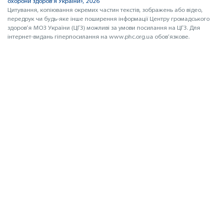
охорони здоров’я України», 2026
Цитування, копіювання окремих частин текстів, зображень або відео,
передрук чи будь-яке інше поширення інформації Центру громадського
здоров’я МОЗ України (ЦГЗ) можливі за умови посилання на ЦГЗ. Для
інтернет-видань гіперпосилання на www.phc.org.ua обов’язкове.