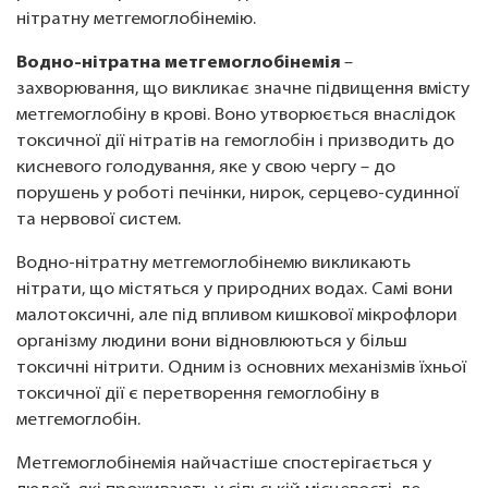
нітратну метгемоглобінемію.
Водно-нітратна метгемоглобінемія
–
захворювання, що викликає значне підвищення вмісту
метгемоглобіну в крові. Воно утворюється внаслідок
токсичної дії нітратів на гемоглобін і призводить до
кисневого голодування, яке у свою чергу – до
порушень у роботі печінки, нирок, серцево-судинної
та нервової систем.
Водно-нітратну метгемоглобінемю викликають
нітрати, що містяться у природних водах. Самі вони
малотоксичні, але під впливом кишкової мікрофлори
організму людини вони відновлюються у більш
токсичні нітрити. Одним із основних механізмів їхньої
токсичної дії є перетворення гемоглобіну в
метгемоглобін.
Метгемоглобінемія найчастіше спостерігається у