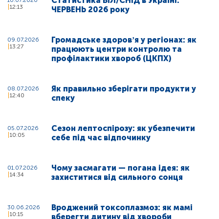
Статистика ВІЛ/СНІД в Україні:
10.07.2026
12:13
ЧЕРВЕНЬ 2026 року
Громадське здоровʼя у регіонах: як
09.07.2026
13:27
працюють центри контролю та
профілактики хвороб (ЦКПХ)
Як правильно зберігати продукти у
08.07.2026
12:40
спеку
Сезон лептоспірозу: як убезпечити
05.07.2026
10:05
себе під час відпочинку
Чому засмагати — погана ідея: як
01.07.2026
14:34
захиститися від сильного сонця
Вроджений токсоплазмоз: як мамі
30.06.2026
10:15
вберегти дитину від хвороби