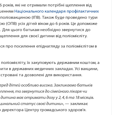
 6 років, які не отримали потрібні щеплення від
ушенням
Національного календаря профілактичних
 поліовакциною (ІПВ). Також буде проведено тури
 (ОПВ) усіх дітей віком до 6 років. Це допоможе
. Для цього батькам необхідно звернутися до
щеплення для своєї дитини від поліомієліту.
я про посилення епіднагляду за поліомієлітом в
и поліомієліту, їх закуповують державним коштом, а
ити в державних медичних закладах. Усі вакцини,
еєстровані та дозволені для використання.
серед дітей особливо висока. Закликаємо батьків
плення, то звернутися до сімейного лікаря чи
дитина має отримати дозу у 2, 4, 6 та 18 місяців.
акцинальний статус своєї дитини»
, — закликає
 директора Центру громадського здоров’я.