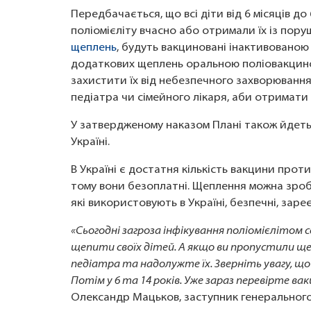
Передбачається, що всі діти від 6 місяців до
поліомієліту вчасно або отримали їх із пор
щеплень
, будуть вакциновані інактивованою
додаткових щеплень оральною поліовакциною
захистити їх від небезпечного захворювання
педіатра чи сімейного лікаря, аби отримати 
У затвердженому наказом Плані також йдетьс
Україні.
В Україні є достатня кількість вакцини прот
тому вони безоплатні. Щеплення можна зроб
які використовують в Україні, безпечні, зар
«Сьогодні загроза інфікування поліомієлітом 
щепити своїх дітей. А якщо ви пропустили ще
педіатра та надолужте їх. Зверніть увагу, що 
Потім у 6 та 14 років. Уже зараз перевірте в
Олександр Мацьков, заступник генерального