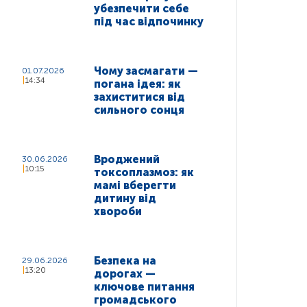
убезпечити себе
під час відпочинку
Чому засмагати —
01.07.2026
14:34
погана ідея: як
захиститися від
сильного сонця
Вроджений
30.06.2026
10:15
токсоплазмоз: як
мамі вберегти
дитину від
хвороби
Безпека на
29.06.2026
13:20
дорогах —
ключове питання
громадського