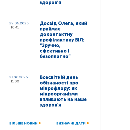
здоров’я
Досвід Олега, який
29.06.2026
10:41
приймає
доконтактну
профілактику ВІЛ:
“Зручно,
ефективно і
безоплатно”
Всесвітній день
27.06.2026
11:00
обізнаності про
мікрофлору: як
мікроорганізми
впливають на наше
здоров’я
БІЛЬШЕ НОВИН
ВИЗНАЧНІ ДАТИ