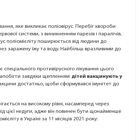
ання, яке викликає поліовірус. Перебіг хвороби
вової системи, з виникненням парезів і паралічів,
рус поліомієліту поширюється від людини до
рез заражену їжу та воду. Найбільш вразливими до
нує спеціального противірусного лікування цього
апобігти завдяки щепленням:
дітей вакцинують у
вакцини достатньо, щоби сформувався імунітет до
ігається на високому рівні, насамперед через
ід цієї недуги, адже він повинен бути щонайменше
ієліту в Україні за 11 місяців 2021 року: