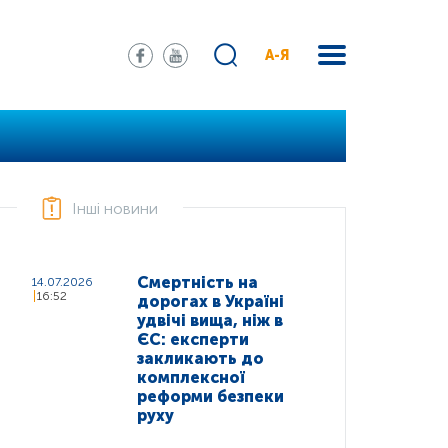
А-Я
Інші новини
Смертність на
14.07.2026
16:52
дорогах в Україні
удвічі вища, ніж в
ЄС: експерти
закликають до
комплексної
реформи безпеки
руху