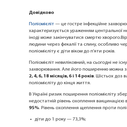
Довідково
Поліомієліт
— це гостре інфекційне захворюв
характеризується ураженням центральної нер
іноді може закінчуватися смертю хворого.Ві
людини через фекалії та слину, особливо че
поліомієліту є діти віком до п’яти років.
Поліомієліт невиліковний, на сьогодні не іс
захворювання. Але його поширенню можна з
2, 4, 6, 18 місяців, 6 і 14 років
. Шістьох доз 
поліомієліту до кінця життя.
В Україні ризик поширення поліомієліту збер
недостатній рівень охоплення вакцинацією в
95%
. Рівень охоплення щеплення проти поліом
діти до 1 року — 73,3%;