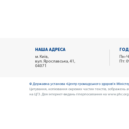
НАША АДРЕСА
ГОД
м. Київ,
Пн–Ч
вул. Ярославська, 41,
Пт: 0
04071
© Державна установа «Центр громадського здоров’я Міністер
Цитування, копіювання окремих частин текстів, зображень а
на ЦГЗ. Для інтернет-видань гіперпосилання на www.phc.org.