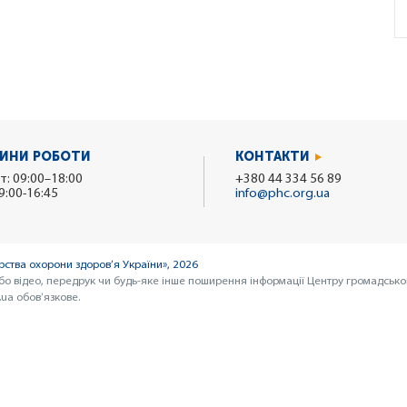
ИНИ РОБОТИ
КОНТАКТИ
т: 09:00–18:00
+380 44 334 56 89
9:00-16:45
info@phc.org.ua
ства охорони здоров’я України», 2026
бо відео, передрук чи будь-яке інше поширення інформації Центру громадсько
ua обов’язкове.