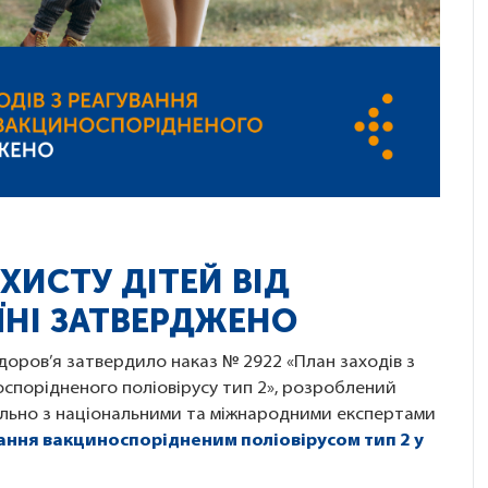
ХИСТУ ДІТЕЙ ВІД
ЇНІ ЗАТВЕРДЖЕНО
доров’я затвердило наказ № 2922 «План заходів з
спорідненого поліовірусу тип 2», розроблений
ільно з національними та міжнародними експертами
вання вакциноспорідненим поліовірусом тип 2 у