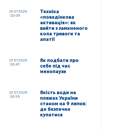
Техніка
14.07.2026
10:09
«поведінкова
активація»: як
вийти з замкненого
кола тривоги та
апатії
Як подбати про
13.07.2026
10:43
себе під час
менопаузи
Якість води на
10.07.2026
16:59
пляжах України
станом на 9 липня:
де безпечно
купатися