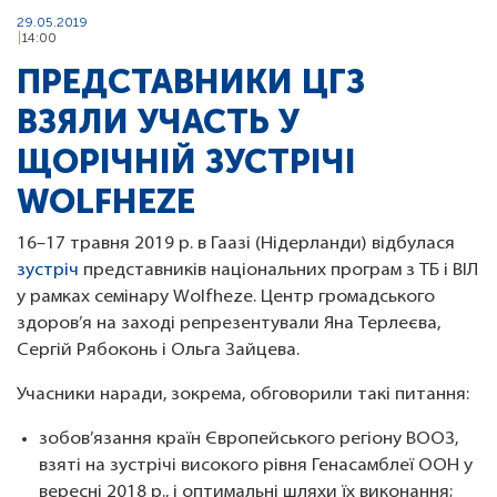
29.05.2019
14:00
ПРЕДСТАВНИКИ ЦГЗ
ВЗЯЛИ УЧАСТЬ У
ЩОРІЧНІЙ ЗУСТРІЧІ
WOLFHEZE
16–17 травня 2019 р. в Гаазі (Нідерланди) відбулася
зустріч
представників національних програм з ТБ і ВІЛ
у рамках семінару Wolfheze. Центр громадського
здоров’я на заході репрезентували Яна Терлеєва,
Сергій Рябоконь і Ольга Зайцева.
Учасники наради, зокрема, обговорили такі питання:
зобов’язання країн Європейського регіону ВООЗ,
взяті на зустрічі високого рівня Генасамблеї ООН у
вересні 2018 р., і оптимальні шляхи їх виконання;