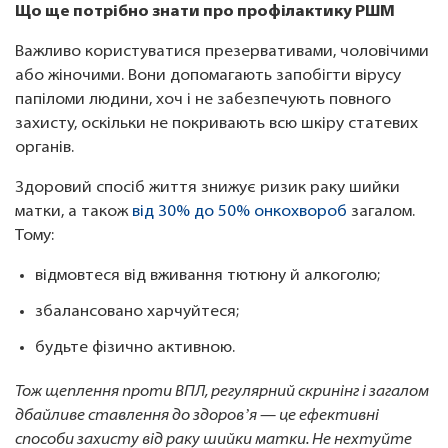
Що ще потрібно знати про профілактику РШМ
Важливо користуватися презервативами, чоловічими
або жіночими. Вони допомагають запобігти вірусу
папіломи людини, хоч і не забезпечують повного
захисту, оскільки не покривають всю шкіру статевих
органів.
Здоровий спосіб життя знижує ризик раку шийки
матки, а також
від 30% до 50% онкохвороб
загалом.
Тому:
відмовтеся від вживання тютюну й алкоголю;
збалансовано харчуйтеся;
будьте фізично активною.
Тож щеплення проти ВПЛ, регулярний скринінг і загалом
дбайливе ставлення до здоровʼя — це ефективні
способи захисту від раку шийки матки. Не нехтуйте