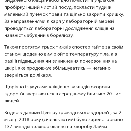
Видаленого кліща необхідно помістити у флакон,
пробірку, інший чистий посуд, покласти туди ж
маленький пучечок трави та щільно закрити кришку.
За направленнями лікаря у лабораторній мережі
проводяться лабораторні дослідження кліщів на
наявність збудників бореліозу.
Також протягом трьох тижнів спостерігайте за своїм
станом: щоденно вимірюйте температуру тіла, а в
разі її підвищення чи виникнення почервоніння на
шкірі, яке продовжує збільшуватись — негайно
зверніться до лікаря.
Щорічно із укусами кліщів до закладів охорони
здоров’я звертаються в середньому близько 20 тис
людей.
Згідно з даними Центру громадського здоров’я, за 2
місяці 2018 року (січень-лютий) було зареєстровано
137 випадків захворювання на хворобу Лайма