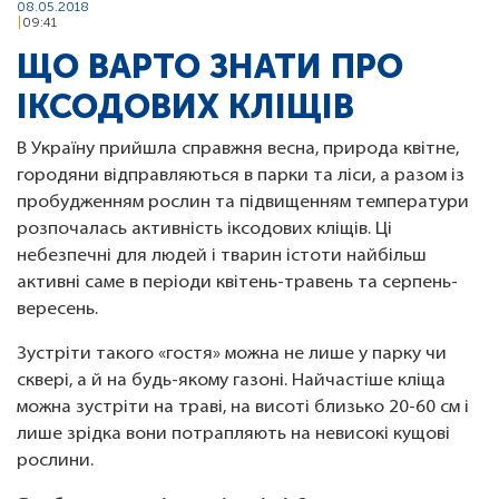
08.05.2018
09:41
ЩО ВАРТО ЗНАТИ ПРО
ІКСОДОВИХ КЛІЩІВ
В Україну прийшла справжня весна, природа квітне,
городяни відправляються в парки та ліси, а разом із
пробудженням рослин та підвищенням температури
розпочалась активність іксодових кліщів. Ці
небезпечні для людей і тварин істоти найбільш
активні саме в періоди квітень-травень та серпень-
вересень.
Зустріти такого «гостя» можна не лише у парку чи
сквері, а й на будь-якому газоні. Найчастіше кліща
можна зустріти на траві, на висоті близько 20-60 см і
лише зрідка вони потрапляють на невисокі кущові
рослини.