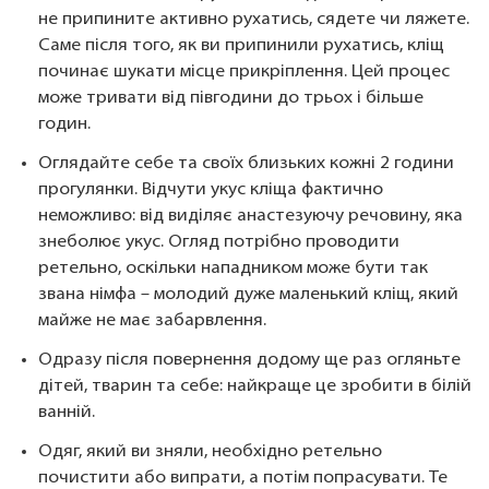
не припините активно рухатись, сядете чи ляжете.
Саме після того, як ви припинили рухатись, кліщ
починає шукати місце прикріплення. Цей процес
може тривати від півгодини до трьох і більше
годин.
Оглядайте себе та своїх близьких кожні 2 години
прогулянки. Відчути укус кліща фактично
неможливо: від виділяє анастезуючу речовину, яка
знеболює укус. Огляд потрібно проводити
ретельно, оскільки нападником може бути так
звана німфа – молодий дуже маленький кліщ, який
майже не має забарвлення.
Одразу після повернення додому ще раз огляньте
дітей, тварин та себе: найкраще це зробити в білій
ванній.
Одяг, який ви зняли, необхідно ретельно
почистити або випрати, а потім попрасувати. Те