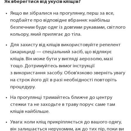
Як вберегтися від укусів кліщів?
Якщо ви зібралися на прогулянку, перш за все,
подбайте про відповідне вбрання: найбільш
безпечним буде одяг із довгими рукавами, світлого
кольору, який прилягає до тіла.
Для захисту від кліщів використовуйте репелент
(акарицид) — спеціальний засіб, що відлякує
кліщів. Він може бути у вигляді аерозолю, мазі
тощо. Дотримуйтесь вимог інструкції
з використання засобу. Обов’язково зверніть увагу
на строк його дії: в разі необхідності повторіть
процедуру.
На прогулянці тримайтесь ближче до центру
стежки та не заходьте в траву поруч: саме там
кліщів найбільше.
Увага: коли кліщ прикріпляється до вашого одягу,
він залишається нерухомим, аж до тих пір, поки ви