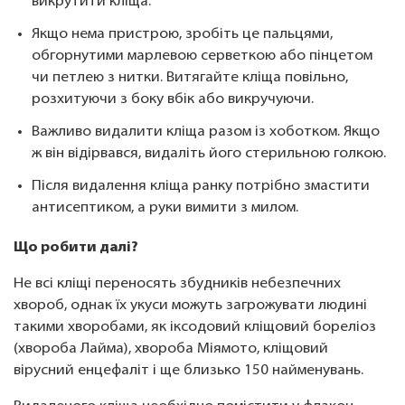
викрутити кліща.
Якщо нема пристрою, зробіть це пальцями,
обгорнутими марлевою серветкою або пінцетом
чи петлею з нитки. Витягайте кліща повільно,
розхитуючи з боку вбік або викручуючи.
Важливо видалити кліща разом із хоботком. Якщо
ж він відірвався, видаліть його стерильною голкою.
Після видалення кліща ранку потрібно змастити
антисептиком, а руки вимити з милом.
Що робити далі?
Не всі кліщі переносять збудників небезпечних
хвороб, однак їх укуси можуть загрожувати людині
такими хворобами, як іксодовий кліщовий бореліоз
(хвороба Лайма), хвороба Міямото, кліщовий
вірусний енцефаліт і ще близько 150 найменувань.