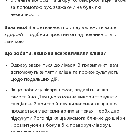
огляньте волосся та шкіру голови: робіть це також
за допомогою рук, зважаючи на будь які
незвичності.
Важливо!
Від ретельності огляду залежить ваше
здоров’я. Подібний простий огляд повинен стати
звичкою.
Що робити, якщо ви все ж виявили кліща?
Одразу зверніться до лікаря. В травмпункті вам
допоможуть витягти кліща та проконсультують
щодо подальших дій.
Якщо поблизу лікаря немає, видаліть кліща
самостійно. Для цього можна використовувати
спеціальній пристрій для видалення кліщів, що
продається у ветеринарних аптеках. Необхідно
підсунути його під кліща якомога ближче до шкіри
і, розхитуючи з боку в бік, праворуч-ліворуч,