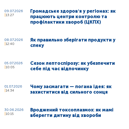
Громадське здоровʼя у регіонах: як
09.07.2026
13:27
працюють центри контролю та
профілактики хвороб (ЦКПХ)
Як правильно зберігати продукти у
08.07.2026
12:40
спеку
Сезон лептоспірозу: як убезпечити
05.07.2026
10:05
себе під час відпочинку
Чому засмагати — погана ідея: як
01.07.2026
14:34
захиститися від сильного сонця
Вроджений токсоплазмоз: як мамі
30.06.2026
10:15
вберегти дитину від хвороби