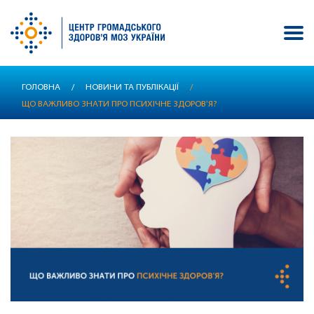
Перейти
ГОЛОВНА
/
НОВИНИ ТА ПУБЛІКАЦІЇ
/
до
ЩО ВАЖЛИВО ЗНАТИ ПРО ПСИХІЧНЕ ЗДОРОВ’Я?
основного
вмісту