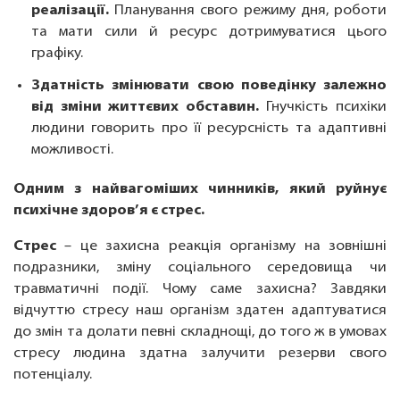
реалізації.
Планування свого режиму дня, роботи
та мати сили й ресурс дотримуватися цього
графіку.
Здатність змінювати свою поведінку залежно
від зміни життєвих обставин.
Гнучкість психіки
людини говорить про її ресурсність та адаптивні
можливості.
Одним з найвагоміших чинників, який руйнує
психічне здоров’я є стрес.
Стрес
– це захисна реакція організму на зовнішні
подразники, зміну соціального середовища чи
травматичні події. Чому саме захисна? Завдяки
відчуттю стресу наш організм здатен адаптуватися
до змін та долати певні складнощі, до того ж в умовах
стресу людина здатна залучити резерви свого
потенціалу.