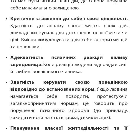
то має бути чіткий план дій, де б вона почувала
себе максимально захищеною.
Критичне ставлення до себе і своєї діяльності.
Здатність до аналізу свого життя, своїх дій,
докладених зусиль для досягнення певної мети чи
цілі. Вміння вибудовувати для себе алгоритми дій
та поведінки.
Адекватність психічних реакцій впливу
середовища.
Коли реакція людини відповідає силі
й глибині зовнішнього чинника.
Здатність керувати своєю поведінкою
відповідно до встановлених норм.
Якщо людина
намагається себе поводити, протестуючи
загальноприйнятим нормам, це говорить про
порушення психічного здоров’я (до прикладу,
закидати ноги на стіл в громадських місцях).
Планування власної життєдіяльності та її