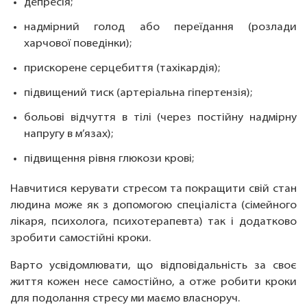
депресія;
надмірний голод або переїдання (розлади
харчової поведінки);
прискорене серцебиття (тахікардія);
підвищений тиск (артеріальна гіпертензія);
больові відчуття в тілі (через постійну надмірну
напругу в м’язах);
підвищення рівня глюкози крові;
Навчитися керувати стресом та покращити свій стан
людина може як з допомогою спеціаліста (сімейного
лікаря, психолога, психотерапевта) так і додатково
зробити самостійні кроки.
Варто усвідомлювати, що відповідальність за своє
життя кожен несе самостійно, а отже робити кроки
для подолання стресу ми маємо власноруч.