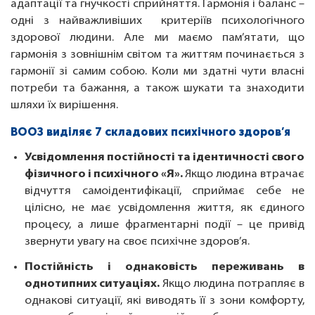
адаптації та гнучкості сприйняття. Гармонія і баланс –
одні з найважливіших критеріїв психологічного
здорової людини. Але ми маємо пам’ятати, що
гармонія з зовнішнім світом та життям починається з
гармонії зі самим собою. Коли ми здатні чути власні
потреби та бажання, а також шукати та знаходити
шляхи їх вирішення.
ВООЗ виділяє 7 складових психічного здоров’я
Усвідомлення постійності та ідентичності свого
фізичного і психічного «Я».
Якщо людина втрачає
відчуття самоідентифікації, сприймає себе не
цілісно, не має усвідомлення життя, як єдиного
процесу, а лише фрагментарні події – це привід
звернути увагу на своє психічне здоров’я.
Постійність і однаковість переживань в
однотипних ситуаціях.
Якщо людина потрапляє в
однакові ситуації, які виводять її з зони комфорту,