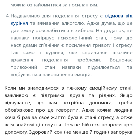
можна ознайомитися за посиланням.
Надважливо для подолання стресу є
відмова від
куріння
та вживання алкоголю. Адже думка, що це
дає змогу розслабитися є хибною. На додаток, це
навпаки погіршує психологічний стан, тому що
наслідками сп’яніння є посилення тривоги і стресу.
Так само і куріння, яке спричиняє ілюзійне
враження подолання проблеми. Водночас
тривожний стан навпаки підсилюється та
відбувається накопичення емоцій.
Коли ми знаходимося в тяжкому емоційному стані,
важливою є підтримка друзів та рідних. Якщо
відчуваєте, що вам потрібна допомога, треба
обов’язково про це говорити. Адже кожна людина
хоча б раз за своє життя була в стані стресу, а отже
всім знайомі ці почуття. Тож не бійтеся попроси про
допомогу. Здоровий сон (не менше 7 годин) запорука