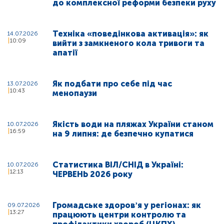
до комплексної реформи безпеки руху
Техніка «поведінкова активація»: як
14.07.2026
10:09
вийти з замкненого кола тривоги та
апатії
Як подбати про себе під час
13.07.2026
10:43
менопаузи
Якість води на пляжах України станом
10.07.2026
16:59
на 9 липня: де безпечно купатися
Статистика ВІЛ/СНІД в Україні:
10.07.2026
12:13
ЧЕРВЕНЬ 2026 року
Громадське здоровʼя у регіонах: як
09.07.2026
13:27
працюють центри контролю та