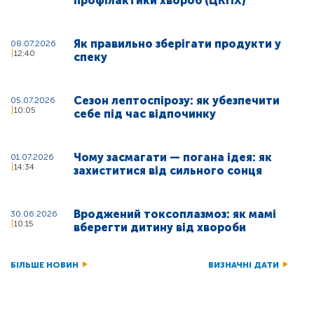
профілактики хвороб (ЦКПХ)
Як правильно зберігати продукти у
08.07.2026
12:40
спеку
Сезон лептоспірозу: як убезпечити
05.07.2026
10:05
себе під час відпочинку
Чому засмагати — погана ідея: як
01.07.2026
14:34
захиститися від сильного сонця
Вроджений токсоплазмоз: як мамі
30.06.2026
10:15
вберегти дитину від хвороби
БІЛЬШЕ НОВИН
ВИЗНАЧНІ ДАТИ