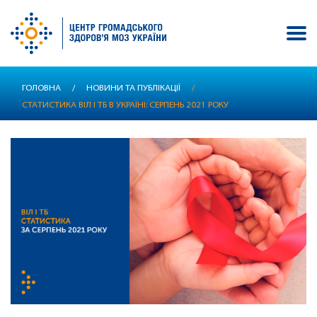
Перейти
ГОЛОВНА
/
НОВИНИ ТА ПУБЛІКАЦІЇ
/
до
СТАТИСТИКА ВІЛ І ТБ В УКРАЇНІ: СЕРПЕНЬ 2021 РОКУ
основного
вмісту