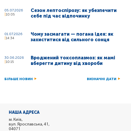
Сезон лептоспірозу: як убезпечити
05.07.2026
10:05
себе під час відпочинку
Чому засмагати — погана ідея: як
01.07.2026
14:34
захиститися від сильного сонця
Вроджений токсоплазмоз: як мамі
30.06.2026
10:15
вберегти дитину від хвороби
БІЛЬШЕ НОВИН
ВИЗНАЧНІ ДАТИ
НАША АДРЕСА
м. Київ,
вул. Ярославська, 41,
04071