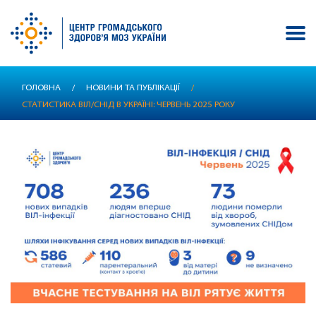
Перейти
ГОЛОВНА
/
НОВИНИ ТА ПУБЛІКАЦІЇ
/
до
СТАТИСТИКА ВІЛ/СНІД В УКРАЇНІ: ЧЕРВЕНЬ 2025 РОКУ
основного
вмісту