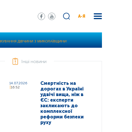
А-Я
ЛІКУВАННЯ ДІВЧИНИ З МИКОЛАЇВЩИНИ
Інші новини
Смертність на
14.07.2026
16:52
дорогах в Україні
удвічі вища, ніж в
ЄС: експерти
закликають до
комплексної
реформи безпеки
руху