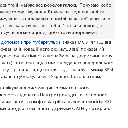
рентгені майже все розсмокталось. Почуваю себе
ану схему лікування. Вдячна за те, що лікарі та
мували та надавали відповіді на всі мої запитання.
, хочу сказати, що не треба боятися нового, а
і сучасної медицини, щоб стати здоровим».
 допомоги при туберкульозі
(наказ МОЗ № 102 від
осування інноваційного режиму, який показаний
еркульозом зі стійкістю щонайменше до рифампіцину
йкість), а також пацієнтам з невдачею попереднього
льозу. Препарати, що входять до складу режиму BPaL
ування туберкульозу в Україні є безоплатним.
ки лікування рифампіцин-резистентного
дене за лідерства Центру громадського здоров’я,
ним інститутом фтизіатрії та пульмонології ім. Ф.Г.
міжнародної технічної підтримки OATH у чотирьох