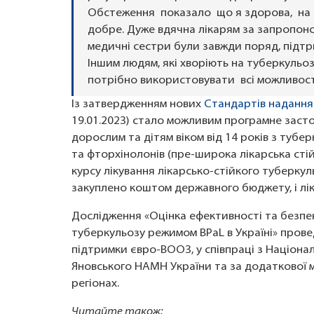
Обстеження показало що я здорова, на 
добре. Дуже вдячна лікарям за запропонов
медичні сестри були завжди поряд, підтри
Іншим людям, які хворіють на туберкульоз
потрібно використовувати всі можливост
Із затвердженням нових
Стандартів надання
19.01.2023) стало можливим програмне заст
дорослим та дітям віком від 14 років з туб
та фторхінолонів (пре-широка лікарська сті
курсу лікування лікарсько-стійкого туберку
закуплено коштом державного бюджету, і лік
Дослідження «Оцінка ефективності та безпе
туберкульозу режимом BPaL в Україні» прове
підтримки євро-ВООЗ, у співпраці з Національ
Яновського НАМН України та за додаткової 
регіонах.
Читайте також: