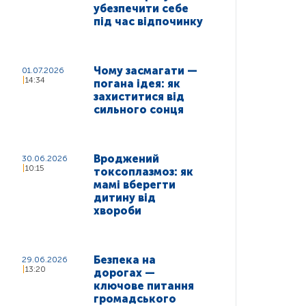
убезпечити себе
під час відпочинку
Чому засмагати —
01.07.2026
14:34
погана ідея: як
захиститися від
сильного сонця
Вроджений
30.06.2026
10:15
токсоплазмоз: як
мамі вберегти
дитину від
хвороби
Безпека на
29.06.2026
13:20
дорогах —
ключове питання
громадського