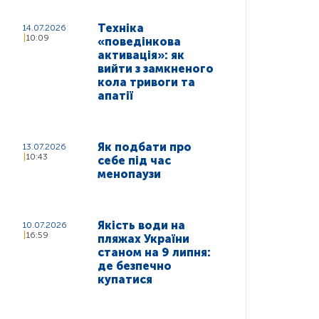
Техніка
14.07.2026
10:09
«поведінкова
активація»: як
вийти з замкненого
кола тривоги та
апатії
Як подбати про
13.07.2026
10:43
себе під час
менопаузи
Якість води на
10.07.2026
16:59
пляжах України
станом на 9 липня:
де безпечно
купатися