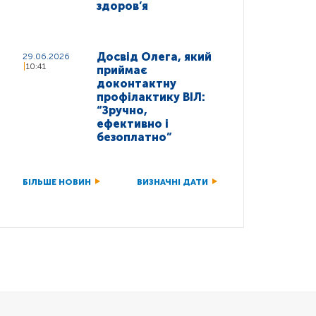
здоров’я
Досвід Олега, який
29.06.2026
10:41
приймає
доконтактну
профілактику ВІЛ:
“Зручно,
ефективно і
безоплатно”
БІЛЬШЕ НОВИН
ВИЗНАЧНІ ДАТИ