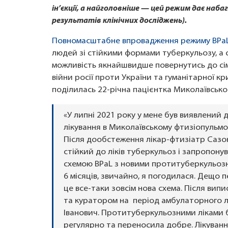
ін’єкції, а найголовніше — цей режим дає наб
результатів клінічних досліджень).
Повномасштабне впровадження режиму BPa
людей зі стійкими формами туберкульозу, а 
можливість якнайшвидше повернутись до сім
війни росії проти України та гуманітарної к
поділилась 22-річна пацієнтка Миколаївсько
«У липні 2021 року у мене був виявлений
лікування в Миколаївському фтизіопульмо
Після дообстеження лікар-фтизіатр Сазон
стійкий до ліків туберкульоз і запропону
схемою BPaL з новими протитуберкульозн
6 місяців, звичайно, я погодилася. Дещо
це все-таки зовсім нова схема. Після випи
та куратором на період амбулаторного л
Іванович. Протитуберкульозними ліками 
регулярно та переносила добре. Лікуванн