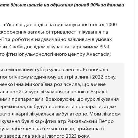
агато більше шансів на одужання (понад 90% за даними
L
в Україні дає надію на виліковування понад 1000
скорочення загальної тривалості лікування та
’ї та роботи є надзвичайно важливим в умовах
ризи. Своїм досвідом лікування за режимом BPaL
го фтизіопульмонологічного центру Анастасія:
 дисемінований туберкульоз легень. Розпочала
нологічному медичному центрі в липні 2022 року.
енко Інна Миколаївна роз’яснила, що в мене
вала пройти курс лікування за новою в Україні
ими препаратами. Враховуючи, що курс лікування
 переживала, як буду переносити препарати, адже
ски з лікарні лікувалася амбулаторно. Моїм лікарем
ікування був лікар-фтизіатр Рихальський Петро
була забезпечена безкоштовно, приймала їх
я завершила в кінці лютого 2023 року.