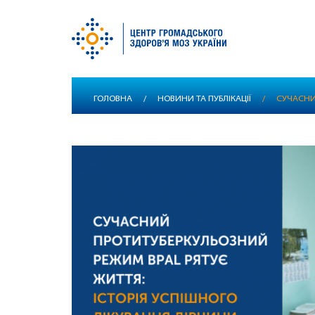
Перейти
ГОЛОВНА
/
НОВИНИ ТА ПУБЛІКАЦІЇ
/
СУЧАСНИ
до
основного
вмісту