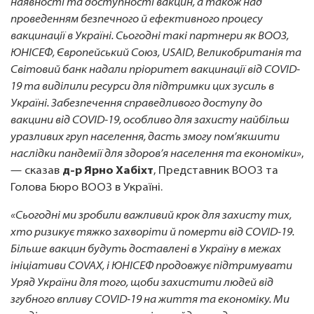
наявності та доступності вакцин, а також над
проведенням безпечного й ефективного процесу
вакцинації в Україні. Сьогодні такі партнери як ВООЗ,
ЮНІСЕФ, Європейський Союз, USAID, Великобританія та
Світовий банк надали пріоритет вакцинації від COVID-
19 та виділили ресурси для підтримки цих зусиль в
Україні. Забезпечення справедливого доступу до
вакцини від COVID-19, особливо для захисту найбільш
уразливих груп населення, дасть змогу пом’якшити
наслідки пандемії для здоров’я населення та економіки»
,
— сказав
д-р Ярно Хабіхт
, Представник ВООЗ та
Голова Бюро ВООЗ в Україні.
«Сьогодні ми зробили важливий крок для захисту тих,
хто ризикує тяжко захворіти й померти від COVID-19.
Більше вакцин будуть доставлені в Україну в межах
ініціативи COVAX, і ЮНІСЕФ продовжує підтримувати
Уряд України для того, щоби захистити людей від
згубного впливу COVID-19 на життя та економіку. Ми