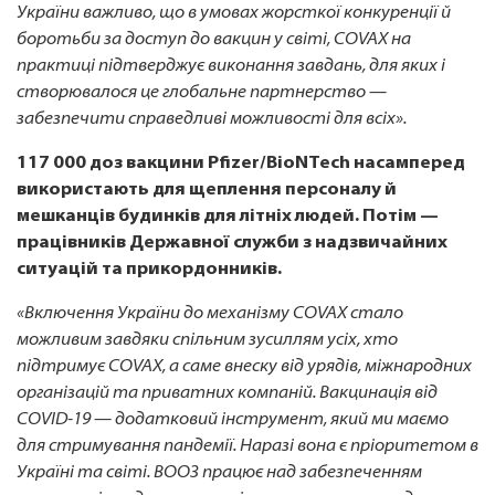
України важливо, що в умовах жорсткої конкуренції й
боротьби за доступ до вакцин у світі, COVAX на
практиці підтверджує виконання завдань, для яких і
створювалося це глобальне партнерство —
забезпечити справедливі можливості для всіх».
117 000 доз вакцини Pfizer/BioNTech насамперед
використають для щеплення персоналу й
мешканців будинків для літніх людей. Потім —
працівників Державної служби з надзвичайних
ситуацій та прикордонників.
«Включення України до механізму COVAX стало
можливим завдяки спільним зусиллям усіх, хто
підтримує COVAX, а саме внеску від урядів, міжнародних
організацій та приватних компаній. Вакцинація від
COVID-19 — додатковий інструмент, який ми маємо
для стримування пандемії. Наразі вона є пріоритетом в
Україні та світі. ВООЗ працює над забезпеченням