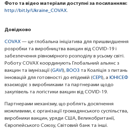
Фото та відео матеріали доступні за посиланням:
http://bit.ly/Ukraine_COVAX
.
Довідково
COVAX
— це глобальна ініціатива для пришвидшення
розробки та виробництва вакцин від COVID-19 і
забезпечення рівномірного розподілу в усьому світі.
Роботу COVAX координують Глобальний альянс з
вакцин та імунізації (
GAVI
),
ВООЗ
та Коаліція з питань
інновацій для готовності до епідемій (
CEPI
), а
ЮНІСЕФ
взаємодіє з виробниками та партнерами щодо
закупівель та логістики вакцин від COVID-19.
Партнерами механізму, що роблять досягнення
можливими, є організації громадянського суспільства,
виробники вакцин, уряди США, Великобританії,
Європейського Союзу, Світовий банк та інші.