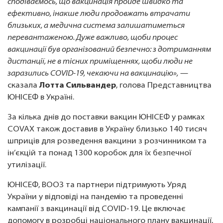
сподіваємось, що вакцинація пройде швидко та
ефективно, інакше люди продовжать втрачати
близьких, а медична система залишатиметься
перевантаженою. Дуже важливо, щоби процес
вакцинації був організований безпечно: з дотриманням
дистанції, не в тісних приміщеннях, щоби люди не
заразились COVID-19, чекаючи на вакцинацію»,
—
сказала
Лотта Сильвандер
, голова Представництва
ЮНІСЕФ в Україні.
За кілька днів до поставки вакцин ЮНІСЕФ у рамках
COVAX також доставив в Україну близько 140 тисяч
шприців для розведення вакцини з розчинником та
ін’єкцій та понад 1300 коробок для їх безпечної
утилізації.
ЮНІСЕФ, ВООЗ та партнери підтримують Уряд
України у відповіді на пандемію та проведенні
кампанії з вакцинації від COVID-19. Це включає
допомогу в розробці національного плану вакцинації,