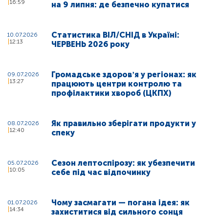
16:59
на 9 липня: де безпечно купатися
Статистика ВІЛ/СНІД в Україні:
10.07.2026
12:13
ЧЕРВЕНЬ 2026 року
Громадське здоровʼя у регіонах: як
09.07.2026
13:27
працюють центри контролю та
профілактики хвороб (ЦКПХ)
Як правильно зберігати продукти у
08.07.2026
12:40
спеку
Сезон лептоспірозу: як убезпечити
05.07.2026
10:05
себе під час відпочинку
Чому засмагати — погана ідея: як
01.07.2026
14:34
захиститися від сильного сонця