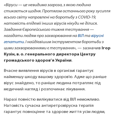
«Віруси — це невидима загроза, з якою людина
стикається щодня. Протягом останнього року зусилля
всього світу направлені на боротьбу з COVID-19,
натомість епідемії інших вірусів нікуди не ділися.
Завдання Європейського тижня тестування —
нагадати людям про захворювання на
ВІЛ
та
вірусні
гепатити
. І найдієвішим інструментом боротьби з
цими захворюваннями є тестування»,
— зазначив
Ігор
Кузін, в. о. генерального директора Центру
громадського здоров’я України
.
Вчасне виявлення вірусів в організмі гарантує
найменшу шкоду вашому здоров’ю. Адже що раніше
вірус знайдено, то раніше людина потрапляє під
медичний нагляд і розпочинає лікування.
Наразі повністю вилікуватися від ВІЛ неможливо.
Натомість сучасна антиретровірусна терапія
гарантує повноцінне та здорове життя усім людям,