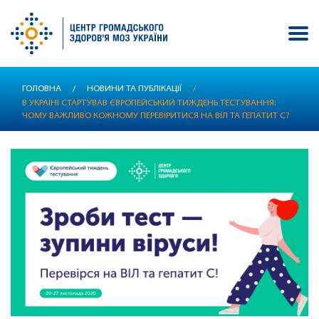
Перейти
ГОЛОВНА
/
НОВИНИ ТА ПУБЛІКАЦІЇ
/
до
В УКРАЇНІ СТАРТУВАВ ЄВРОПЕЙСЬКИЙ ТИЖДЕНЬ ТЕСТУВАННЯ:
основного
ЧОМУ ВАЖЛИВО КОЖНОМУ ПЕРЕВІРИТИСЯ НА ВІЛ ТА ГЕПАТИТ С?
вмісту