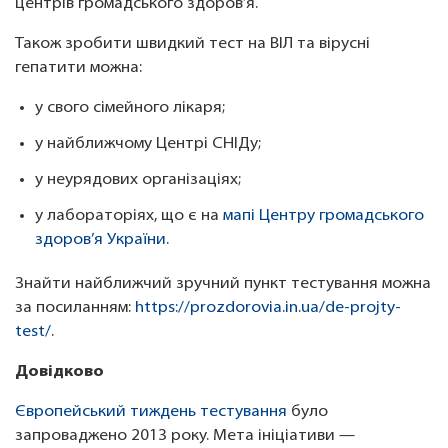
центрів громадського здоров’я.
Також зробити швидкий тест на ВІЛ та вірусні
гепатити можна:
у свого сімейного лікаря;
у найближчому Центрі СНІДу;
у неурядових організаціях;
у лабораторіях, що є на
мапі Центру громадського
здоров’я України
.
Знайти найближчий зручний пункт тестування можна
за посиланням:
https://prozdorovia.in.ua/de-projty-
test/
.
Довідково
Європейський тиждень тестування
було
запроваджено 2013 року. Мета ініціативи —