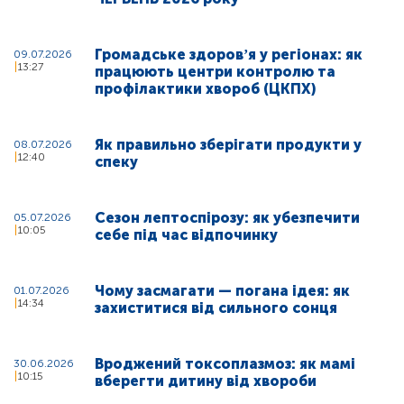
Громадське здоровʼя у регіонах: як
09.07.2026
13:27
працюють центри контролю та
профілактики хвороб (ЦКПХ)
Як правильно зберігати продукти у
08.07.2026
12:40
спеку
Сезон лептоспірозу: як убезпечити
05.07.2026
10:05
себе під час відпочинку
Чому засмагати — погана ідея: як
01.07.2026
14:34
захиститися від сильного сонця
Вроджений токсоплазмоз: як мамі
30.06.2026
10:15
вберегти дитину від хвороби