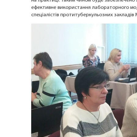
на практиці. Таким чином буде забезпечено 
ефективне використання лабораторного моду
спеціалістів протитуберкульозних закладів 