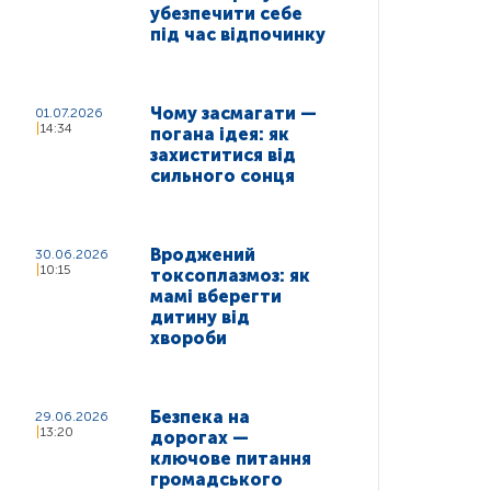
убезпечити себе
під час відпочинку
Чому засмагати —
01.07.2026
14:34
погана ідея: як
захиститися від
сильного сонця
Вроджений
30.06.2026
10:15
токсоплазмоз: як
мамі вберегти
дитину від
хвороби
Безпека на
29.06.2026
13:20
дорогах —
ключове питання
громадського