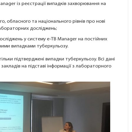
nager із реєстрації випадків захворювання на
о, обласного та національного рівнів про нові
лабораторних досліджень;
сліджень у систему e-TB Manager на постійних
аними випадками туберкульозу.
ільки підтверджені випадки туберкульозу. Всі дані
закладів на підставі інформації з лабораторного