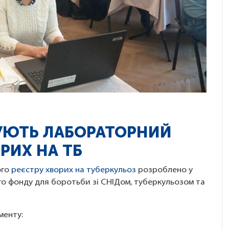
ЖУЮТЬ ЛАБОРАТОРНИЙ
РИХ НА ТБ
ого
реєстру хворих на туберкульоз
розроблено у
ого фонду для боротьби зі СНІДом, туберкульозом та
менту: