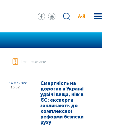
А-Я
Інші новини
Смертність на
14.07.2026
16:52
дорогах в Україні
удвічі вища, ніж в
ЄС: експерти
закликають до
комплексної
реформи безпеки
руху