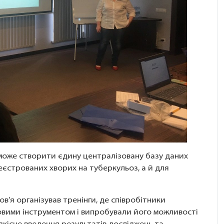
оже створити єдину централізовану базу даних
еєстрованих хворих на туберкульоз, а й для
в’я організував тренінги, де співробітники
овими інструментом і випробували його можливості