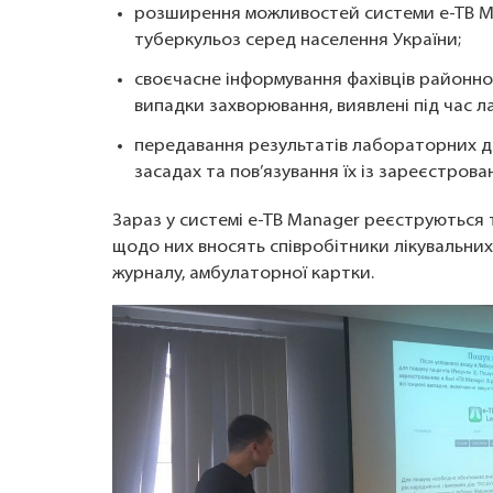
розширення можливостей системи e-TB Ma
туберкульоз серед населення України;
своєчасне інформування фахівців районног
випадки захворювання, виявлені під час 
передавання результатів лабораторних до
засадах та пов’язування їх із зареєстров
Зараз у системі e-TB Manager реєструються т
щодо них вносять співробітники лікувальних 
журналу, амбулаторної картки.