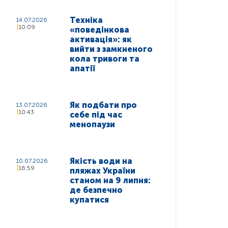
Техніка
14.07.2026
10:09
«поведінкова
активація»: як
вийти з замкненого
кола тривоги та
апатії
Як подбати про
13.07.2026
10:43
себе під час
менопаузи
Якість води на
10.07.2026
16:59
пляжах України
станом на 9 липня:
де безпечно
купатися