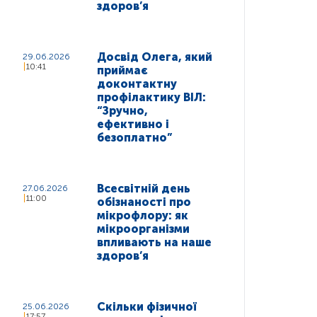
здоров’я
Досвід Олега, який
29.06.2026
10:41
приймає
доконтактну
профілактику ВІЛ:
“Зручно,
ефективно і
безоплатно”
Всесвітній день
27.06.2026
11:00
обізнаності про
мікрофлору: як
мікроорганізми
впливають на наше
здоров’я
Скільки фізичної
25.06.2026
17:57