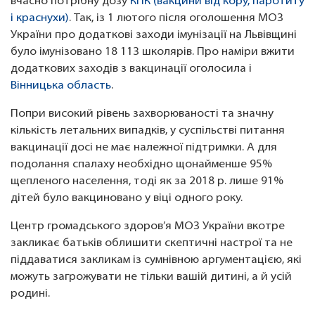
вчасно потрібну дозу
КПК (вакцини від кору, паротиту
і краснухи)
. Так, із 1 лютого після оголошення МОЗ
України про додаткові заходи імунізації на Львівщині
було імунізовано 18 113 школярів. Про наміри вжити
додаткових заходів з вакцинації оголосила і
Вінницька область
.
Попри високий рівень захворюваності та значну
кількість летальних випадків, у суспільстві питання
вакцинації досі не має належної підтримки. А для
подолання спалаху необхідно щонайменше 95%
щепленого населення, тоді як за 2018 р. лише 91%
дітей було вакциновано у віці одного року.
Центр громадського здоров’я МОЗ України вкотре
закликає батьків облишити скептичні настрої та не
піддаватися закликам із сумнівною аргументацією, які
можуть загрожувати не тільки вашій дитині, а й усій
родині.