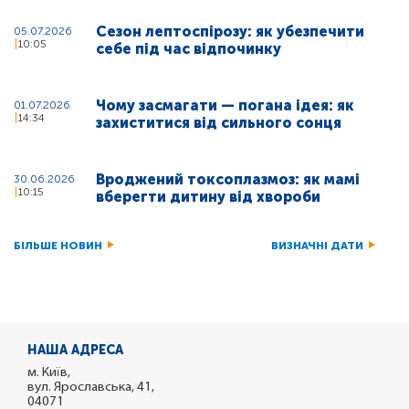
Сезон лептоспірозу: як убезпечити
05.07.2026
10:05
себе під час відпочинку
Чому засмагати — погана ідея: як
01.07.2026
14:34
захиститися від сильного сонця
Вроджений токсоплазмоз: як мамі
30.06.2026
10:15
вберегти дитину від хвороби
БІЛЬШЕ НОВИН
ВИЗНАЧНІ ДАТИ
НАША АДРЕСА
м. Київ,
вул. Ярославська, 41,
04071