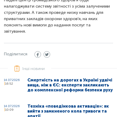
Надалі Центр громадського здоров’я буде
налагоджувати систему звітності з усіма залученими
структурами. А також проведе низку навчань для
приватних закладів охорони здоров’я, на яких
пояснять нові вимоги до надання послуг та
звітування.
Поділитися
Інші новини
Смертність на дорогах в Україні удвічі
14.07.2026
16:52
вища, ніж в ЄС: експерти закликають
до комплексної реформи безпеки руху
Техніка «поведінкова активація»: як
14.07.2026
10:09
вийти з замкненого кола тривоги та
апатії