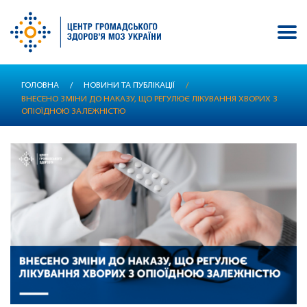
Перейти
ГОЛОВНА
/
НОВИНИ ТА ПУБЛІКАЦІЇ
/
до
ВНЕСЕНО ЗМІНИ ДО НАКАЗУ, ЩО РЕГУЛЮЄ ЛІКУВАННЯ ХВОРИХ З
основного
ОПІОЇДНОЮ ЗАЛЕЖНІСТЮ
вмісту