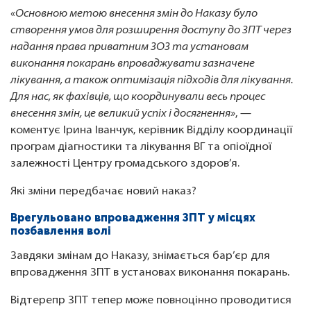
«Основною метою внесення змін до Наказу було
створення умов для розширення доступу до ЗПТ через
надання права приватним ЗОЗ та установам
виконання покарань впроваджувати зазначене
лікування, а також оптимізація підходів для лікування.
Для нас, як фахівців, що координували весь процес
внесення змін, це великий успіх і досягнення»
, —
коментує Ірина Іванчук, керівник Відділу координації
програм діагностики та лікування ВГ та опіоїдної
залежності Центру громадського здоров’я.
Які зміни передбачає новий наказ?
Врегульовано впровадження ЗПТ у місцях
позбавлення волі
Завдяки змінам до Наказу, знімається бар’єр для
впровадження ЗПТ в установах виконання покарань.
Відтерепр ЗПТ тепер може повноцінно проводитися