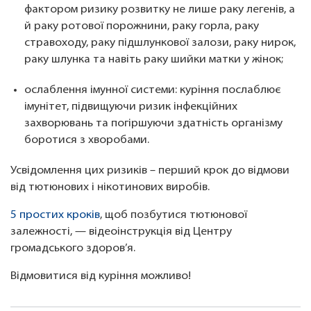
фактором ризику розвитку не лише раку легенів, а
й раку ротової порожнини, раку горла, раку
стравоходу, раку підшлункової залози, раку нирок,
раку шлунка та навіть раку шийки матки у жінок;
ослаблення імунної системи: куріння послаблює
імунітет, підвищуючи ризик інфекційних
захворювань та погіршуючи здатність організму
боротися з хворобами.
Усвідомлення цих ризиків – перший крок до відмови
від тютюнових і нікотинових виробів.
5 простих кроків
, щоб позбутися тютюнової
залежності, — відеоінструкція від Центру
громадського здоров’я.
Відмовитися від куріння можливо!