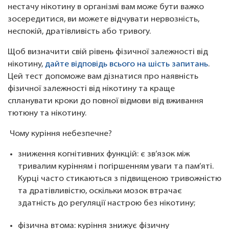
нестачу нікотину в організмі вам може бути важко
зосередитися, ви можете відчувати нервозність,
неспокій, дратівливість або тривогу.
Щоб визначити свій рівень фізичної залежності від
нікотину,
дайте відповідь всього на шість запитань
.
Цей тест допоможе вам дізнатися про наявність
фізичної залежності від нікотину та краще
спланувати кроки до повної відмови від вживання
тютюну та нікотину.
Чому куріння небезпечне?
зниження когнітивних функцій: є зв’язок між
тривалим курінням і погіршенням уваги та пам’яті.
Курці часто стикаються з підвищеною тривожністю
та дратівливістю, оскільки мозок втрачає
здатність до регуляції настрою без нікотину;
фізична втома: куріння знижує фізичну