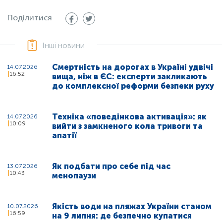
Поділитися
Інші новини
Смертність на дорогах в Україні удвічі
14.07.2026
16:52
вища, ніж в ЄС: експерти закликають
до комплексної реформи безпеки руху
Техніка «поведінкова активація»: як
14.07.2026
10:09
вийти з замкненого кола тривоги та
апатії
Як подбати про себе під час
13.07.2026
10:43
менопаузи
Якість води на пляжах України станом
10.07.2026
16:59
на 9 липня: де безпечно купатися