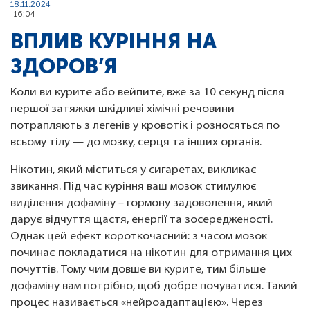
18.11.2024
16:04
ВПЛИВ КУРІННЯ НА
ЗДОРОВ’Я
Коли ви курите або вейпите, вже за 10 секунд після
першої затяжки шкідливі хімічні речовини
потрапляють з легенів у кровотік і розносяться по
всьому тілу — до мозку, серця та інших органів.
Нікотин, який міститься у сигаретах, викликає
звикання. Під час куріння ваш мозок стимулює
виділення дофаміну – гормону задоволення, який
дарує відчуття щастя, енергії та зосередженості.
Однак цей ефект короткочасний: з часом мозок
починає покладатися на нікотин для отримання цих
почуттів. Тому чим довше ви курите, тим більше
дофаміну вам потрібно, щоб добре почуватися. Такий
процес називається «нейроадаптацією». Через