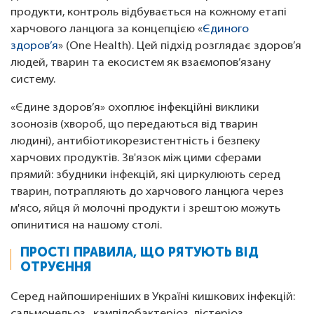
продукти, контроль відбувається на кожному етапі
харчового ланцюга за концепцією «
Єдиного
здоров’я
» (One Health). Цей підхід розглядає здоров’я
людей, тварин та екосистем як взаємопов’язану
систему.
«Єдине здоров’я» охоплює інфекційні виклики
зоонозів (хвороб, що передаються від тварин
людині), антибіотикорезистентність і безпеку
харчових продуктів. Зв'язок між цими сферами
прямий: збудники інфекцій, які циркулюють серед
тварин, потрапляють до харчового ланцюга через
м'ясо, яйця й молочні продукти і зрештою можуть
опинитися на нашому столі.
ПРОСТІ ПРАВИЛА, ЩО РЯТУЮТЬ ВІД
ОТРУЄННЯ
Серед найпоширеніших в Україні кишкових інфекцій: