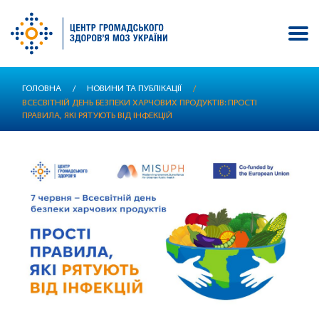
Перейти
ГОЛОВНА
/
НОВИНИ ТА ПУБЛІКАЦІЇ
/
до
ВСЕСВІТНІЙ ДЕНЬ БЕЗПЕКИ ХАРЧОВИХ ПРОДУКТІВ: ПРОСТІ
основного
ПРАВИЛА, ЯКІ РЯТУЮТЬ ВІД ІНФЕКЦІЙ
вмісту