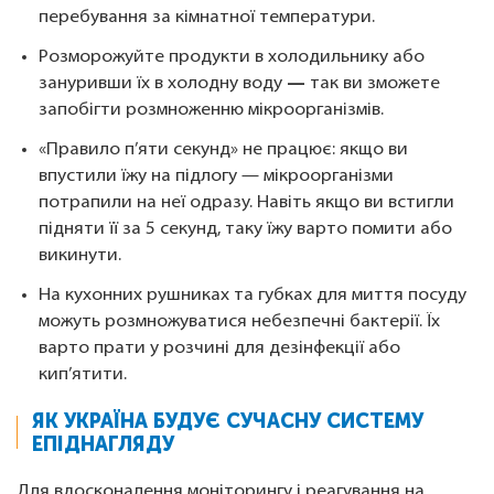
перебування за кімнатної температури.
Розморожуйте продукти в холодильнику або
зануривши їх в холодну воду
—
так ви зможете
запобігти розмноженню мікроорганізмів.
«Правило п’яти секунд» не працює: якщо ви
впустили їжу на підлогу — мікроорганізми
потрапили на неї одразу. Навіть якщо ви встигли
підняти її за 5 секунд, таку їжу варто помити або
викинути.
На кухонних рушниках та губках для миття посуду
можуть розмножуватися небезпечні бактерії. Їх
варто прати у розчині для дезінфекції або
кип’ятити.
ЯК УКРАЇНА БУДУЄ СУЧАСНУ СИСТЕМУ
ЕПІДНАГЛЯДУ
Для вдосконалення моніторингу і реагування на