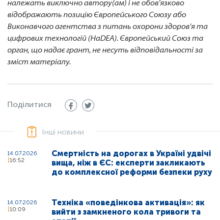
належать виключно автору(ам) і не обов'язково
відображають позицію Європейського Союзу або
Виконавчого агентства з питань охорони здоров'я та
цифрових технологій (HaDEA). Європейський Союз та
орган, що надає грант, не несуть відповідальності за
зміст матеріалу.
Поділитися
Інші новини
Смертність на дорогах в Україні удвічі
14.07.2026
16:52
вища, ніж в ЄС: експерти закликають
до комплексної реформи безпеки руху
Техніка «поведінкова активація»: як
14.07.2026
10:09
вийти з замкненого кола тривоги та