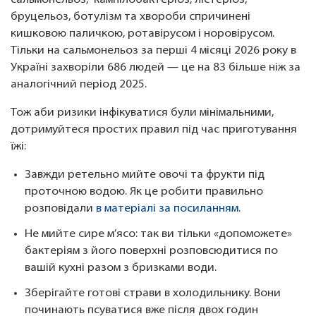
сальмонельоз, кампілобактеріоз, лістеріоз,
бруцельоз, ботулізм та хвороби спричинені
кишковою паличкою, ротавірусом і норовірусом.
Тільки на сальмонельоз за перші 4 місяці 2026 року в
Україні захворіли 686 людей — це на 83 більше ніж за
аналогічний період 2025.
Тож аби ризики інфікуватися були мінімальними,
дотримуйтеся простих правил під час приготування
їжі:
Завжди ретельно мийте овочі та фрукти під
проточною водою. Як це робити правильно
розповідали
в матеріалі за посиланням
.
Не мийте сире м’ясо: так ви тільки «допоможете»
бактеріям з його поверхні розповсюдитися по
вашій кухні разом з бризками води.
Зберігайте готові страви в холодильнику. Вони
починають псуватися вже після двох годин