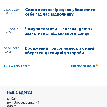
Сезон лептоспірозу: як убезпечити
05.07.2026
10:05
себе під час відпочинку
Чому засмагати — погана ідея: як
01.07.2026
14:34
захиститися від сильного сонця
Вроджений токсоплазмоз: як мамі
30.06.2026
10:15
вберегти дитину від хвороби
БІЛЬШЕ НОВИН
ВИЗНАЧНІ ДАТИ
НАША АДРЕСА
м. Київ,
вул. Ярославська, 41,
04071