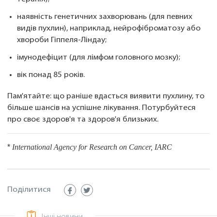
наявність генетичних захворювань (для певних
видів пухлин), наприклад, нейрофіброматозу або
хвороби Гіппеля-Ліндау;
імунодефіцит (для лімфом головного мозку);
вік понад 85 років.
Пам'ятайте: що раніше вдасться виявити пухлину, то
більше шансів на успішне лікування. Потурбуйтеся
про своє здоров'я та здоров'я близьких.
*
International
Agency
for
Research
on
Cancer
, IARC
Поділитися
Інші новини