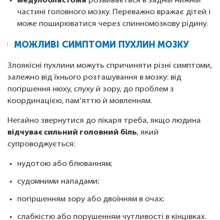
медулобластома
розвивається в задній нижній
частині головного мозку. Переважно вражає дітей і
може поширюватися через спинномозкову рідину.
МОЖЛИВІ СИМПТОМИ ПУХЛИН МОЗКУ
Злоякісні пухлини можуть спричиняти різні симптоми,
залежно від їхнього розташування в мозку: від
погіршення нюху, слуху й зору, до проблем з
координацією, памʼяттю й мовленням.
Негайно звернутися до лікаря треба, якщо людина
відчуває сильний головний біль
, який
супроводжується:
нудотою або блюванням;
судомними нападами;
погіршенням зору або двоїнням в очах;
слабкістю або порушенням чутливості в кінцівках.