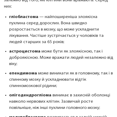
залежно від того, які клітини вони вражають. Серед
них:
гліобластома
— найпоширеніша злоякісна
пухлина серед дорослих. Вона швидко
розростається в мозку, що може ускладнити
лікування. Частіше зустрічається у чоловіків та
людей старших за 65 років;
астроцистома
може бути як злоякісною, так і
доброякісною. Може вражати людей незалежно від
віку;
епендимома
може виникати як в головному, так і в
спинному мозку й ускладнювати відтік
спинномозкової рідини;
олігодендрогліома
виникає в захисній оболонці
навколо нервових клітин. Зазвичай росте
повільніше, ніж інші пухлини головного мозку;