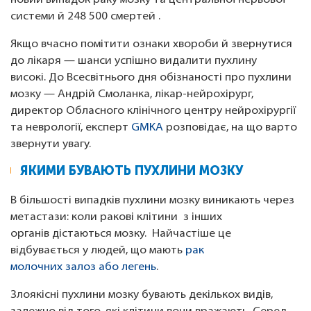
новий випадок раку мозку та центральної нервової
системи й 248 500 смертей .
Якщо вчасно помітити ознаки хвороби й звернутися
до лікаря — шанси успішно видалити пухлину
високі. До Всесвітнього дня обізнаності про пухлини
мозку — Андрій Смоланка, лікар-нейрохірург,
директор Обласного клінічного центру нейрохірургії
та неврології, експерт
GMKA
розповідає, на що варто
звернути увагу.
ЯКИМИ БУВАЮТЬ ПУХЛИНИ МОЗКУ
В більшості випадків пухлини мозку виникають через
метастази: коли ракові клітини з інших
органів дістаються мозку. Найчастіше це
відбувається у людей, що мають
рак
молочних залоз або легень
.
Злоякісні пухлини мозку бувають декількох видів,