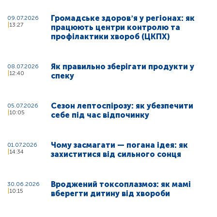
Громадське здоровʼя у регіонах: як
09.07.2026
13:27
працюють центри контролю та
профілактики хвороб (ЦКПХ)
Як правильно зберігати продукти у
08.07.2026
12:40
спеку
Сезон лептоспірозу: як убезпечити
05.07.2026
10:05
себе під час відпочинку
Чому засмагати — погана ідея: як
01.07.2026
14:34
захиститися від сильного сонця
Вроджений токсоплазмоз: як мамі
30.06.2026
10:15
вберегти дитину від хвороби