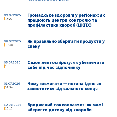
Громадське здоровʼя у регіонах: як
09.07.2026
13:27
працюють центри контролю та
профілактики хвороб (ЦКПХ)
Як правильно зберігати продукти у
08.07.2026
12:40
спеку
Сезон лептоспірозу: як убезпечити
05.07.2026
10:05
себе під час відпочинку
Чому засмагати — погана ідея: як
01.07.2026
14:34
захиститися від сильного сонця
Вроджений токсоплазмоз: як мамі
30.06.2026
10:15
вберегти дитину від хвороби