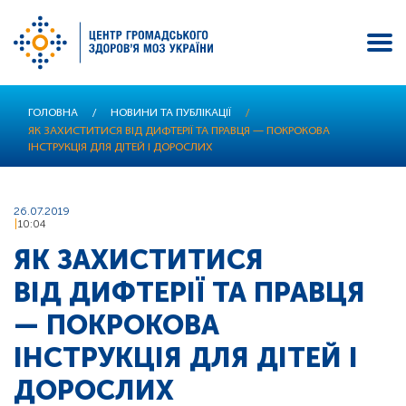
Перейти
ГОЛОВНА
/
НОВИНИ ТА ПУБЛІКАЦІЇ
/
до
ЯК ЗАХИСТИТИСЯ ВІД ДИФТЕРІЇ ТА ПРАВЦЯ — ПОКРОКОВА
основного
ІНСТРУКЦІЯ ДЛЯ ДІТЕЙ І ДОРОСЛИХ
вмісту
26.07.2019
10:04
ЯК ЗАХИСТИТИСЯ
ВІД ДИФТЕРІЇ ТА ПРАВЦЯ
— ПОКРОКОВА
ІНСТРУКЦІЯ ДЛЯ ДІТЕЙ І
ДОРОСЛИХ