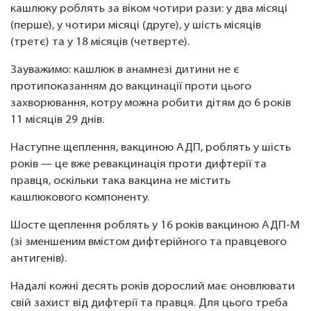
кашлюку роблять за віком чотири рази: у два місяці
(перше), у чотири місяці (друге), у шість місяців
(третє) та у 18 місяців (четверте).
Зауважимо: кашлюк в анамнезі дитини не є
протипоказанням до вакцинації проти цього
захворювання, котру можна робити дітям до 6 років
11 місяців 29 днів.
Наступне щеплення, вакциною АДП, роблять у шість
років — це вже ревакцинація проти дифтерії та
правця, оскільки така вакцина не містить
кашлюкового компоненту.
Шосте щеплення роблять у 16 років вакциною АДП-М
(зі зменшеним вмістом дифтерійного та правцевого
антигенів).
Надалі кожні десять років дорослий має оновлювати
свій захист від дифтерії та правця. Для цього треба