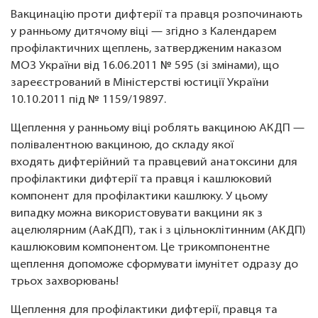
Вакцинацію проти дифтерії та правця розпочинають
у ранньому дитячому віці — згідно з Календарем
профілактичних щеплень, затвердженим наказом
МОЗ України від 16.06.2011 № 595 (зі змінами), що
зареєстрований в Міністерстві юстиції України
10.10.2011 під № 1159/19897.
Щеплення у ранньому віці роблять вакциною АКДП —
полівалентною вакциною, до складу якої
входять дифтерійний та правцевий анатоксини для
профілактики дифтерії та правця і кашлюковий
компонент для профілактики кашлюку. У цьому
випадку можна використовувати вакцини як з
ацелюлярним (АаКДП), так і з цільноклітинним (АКДП)
кашлюковим компонентом. Це трикомпонентне
щеплення допоможе сформувати імунітет одразу до
трьох захворювань!
Щеплення для профілактики дифтерії, правця та