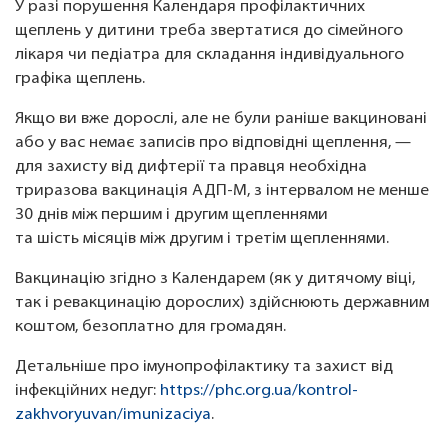
У разі порушення Календаря профілактичних
щеплень у дитини треба звертатися до сімейного
лікаря чи педіатра для складання індивідуального
графіка щеплень.
Якщо ви вже дорослі, але не були раніше вакциновані
або у вас немає записів про відповідні щеплення, —
для захисту від дифтерії та правця необхідна
триразова вакцинація АДП-М, з інтервалом не менше
30 днів між першим і другим щепленнями
та шість місяців між другим і третім щепленнями.
Вакцинацію згідно з Календарем (як у дитячому віці,
так і ревакцинацію дорослих) здійснюють державним
коштом, безоплатно для громадян.
Детальніше про імунопрофілактику та захист від
інфекційних недуг:
https://phc.org.ua/kontrol-
zakhvoryuvan/imunizaciya
.