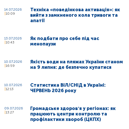
Техніка «поведінкова активація»: як
14.07.2026
10:09
вийти з замкненого кола тривоги та
апатії
Як подбати про себе під час
13.07.2026
10:43
менопаузи
Якість води на пляжах України станом
10.07.2026
16:59
на 9 липня: де безпечно купатися
Статистика ВІЛ/СНІД в Україні:
10.07.2026
12:13
ЧЕРВЕНЬ 2026 року
Громадське здоровʼя у регіонах: як
09.07.2026
13:27
працюють центри контролю та
профілактики хвороб (ЦКПХ)