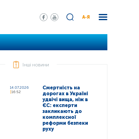
А-Я
Інші новини
Смертність на
14.07.2026
16:52
дорогах в Україні
удвічі вища, ніж в
ЄС: експерти
закликають до
комплексної
реформи безпеки
руху