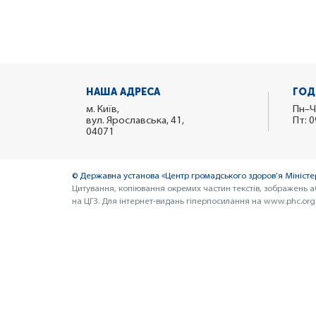
НАША АДРЕСА
ГОД
м. Київ,
Пн–Ч
вул. Ярославська, 41,
Пт: 0
04071
© Державна установа «Центр громадського здоров’я Міністер
Цитування, копіювання окремих частин текстів, зображень а
на ЦГЗ. Для інтернет-видань гіперпосилання на www.phc.org.