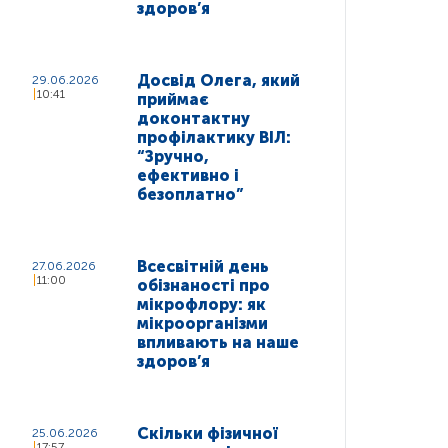
здоров’я
Досвід Олега, який
29.06.2026
10:41
приймає
доконтактну
профілактику ВІЛ:
“Зручно,
ефективно і
безоплатно”
Всесвітній день
27.06.2026
11:00
обізнаності про
мікрофлору: як
мікроорганізми
впливають на наше
здоров’я
Скільки фізичної
25.06.2026
17:57