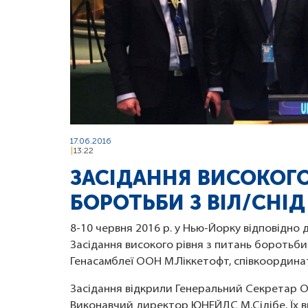
17.06.2016
13:22
ЗАСІДАННЯ ВИСОКОГО
БОРОТЬБИ З ВІЛ/СНІ
8-10 червня 2016 р. у Нью-Йорку відповідно 
Засідання високого рівня з питань боротьби
Генасамблеї ООН М.Ліккетофт, співкоордина
Засідання відкрили Генеральний Секретар ОО
Виконавчий директор ЮНЕЙДС М.Сідібе. Їх 