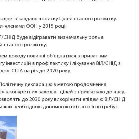
- одне із завдань в списку Цілей сталого розвитку,
и-членами ООН у 2015 році;
/СНІД буде відігравати визначальну роль в
й сталого розвитку;
внем доходу повинні об'єднатися з приватним
 інвестицій в профілактику і лікування ВІЛ/СНІД з
 дол. США на рік до 2020 року.
 Політичну декларацію з метою продовження
ік конкретних заходів і цілей з прив'язкою до часу,
 дозволять до 2030 року викорінити епідемію ВІЛ/СНІД
ивши необхідною допомогою всіх, хто її потребує.