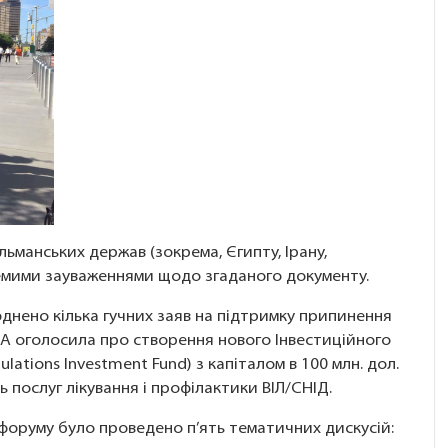
ульманських держав (зокрема, Єгипту, Ірану,
кремими зауваженнями щодо згаданого документу.
юднено кілька гучних заяв на підтримку припинення
США оголосила про створення нового Інвестиційного
ations Investment Fund) з капіталом в 100 млн. дол.
 послуг лікування і профілактики ВІЛ/СНІД.
форуму було проведено п’ять тематичних дискусій: