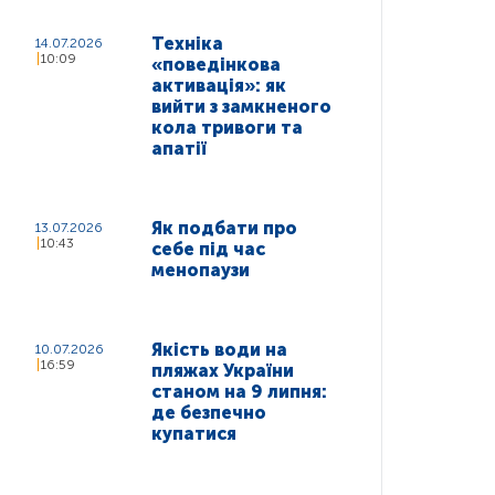
Техніка
14.07.2026
10:09
«поведінкова
активація»: як
вийти з замкненого
кола тривоги та
апатії
Як подбати про
13.07.2026
10:43
себе під час
менопаузи
Якість води на
10.07.2026
16:59
пляжах України
станом на 9 липня:
де безпечно
купатися