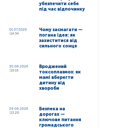
убезпечити себе
під час відпочинку
Чому засмагати —
01.07.2026
14:34
погана ідея: як
захиститися від
сильного сонця
Вроджений
30.06.2026
10:15
токсоплазмоз: як
мамі вберегти
дитину від
хвороби
Безпека на
29.06.2026
13:20
дорогах —
ключове питання
громадського