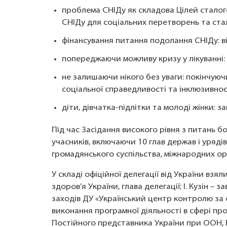
проблема СНІДу як складова Цілей сталог
СНІДу для соціальних перетворень та ста
фінансування питання подолання СНІДу: в
попереджаючи можливу кризу у лікуванні: п
не залишаючи нікого без уваги: покінчую
соціальної справедливості та інклюзивнос
діти, дівчатка-підлітки та молоді жінки: за
Під час Засідання високого рівня з питань б
учасників, включаючи 10 глав держав і урядів
громадянського суспільства, міжнародних орг
У складі офіційної делегації від України взя
здоров’я України, глава делегації; І. Кузін –
заходів ДУ «Український центр контролю з
виконання програмної діяльності в сфері про
Постійного представника України при ООН, 