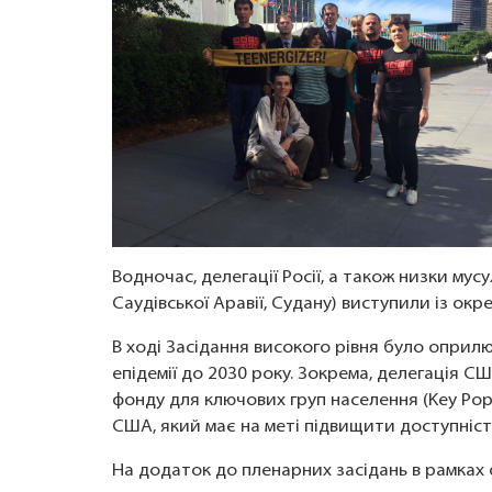
Водночас, делегації Росії, а також низки мус
Саудівської Аравії, Судану) виступили із о
В ході Засідання високого рівня було оприл
епідемії до 2030 року. Зокрема, делегація 
фонду для ключових груп населення (Key Popul
США, який має на меті підвищити доступність
На додаток до пленарних засідань в рамках 