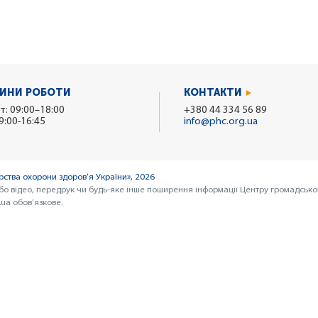
ИНИ РОБОТИ
КОНТАКТИ
т: 09:00–18:00
+380 44 334 56 89
9:00-16:45
info@phc.org.ua
ства охорони здоров’я України», 2026
бо відео, передрук чи будь-яке інше поширення інформації Центру громадсько
ua обов’язкове.