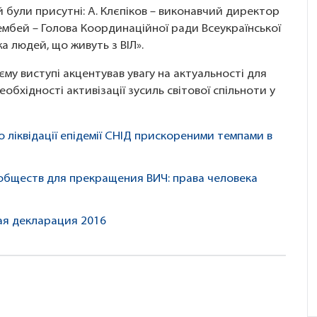
й були присутні: А. Клєпіков – виконавчий директор
ембей – Голова Координаційної ради Всеукраїнської
а людей, що живуть з ВІЛ».
єму виступі акцентував увагу на актуальності для
обхідності активізації зусиль світової спільноти у
 ліквідації епідемії СНІД прискореними темпами в
обществ для прекращения ВИЧ: права человека
ая декларация 2016