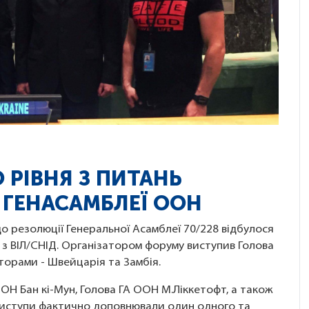
 РІВНЯ З ПИТАНЬ
Д ГЕНАСАМБЛЕЇ ООН
до резолюції Генеральної Асамблеї 70/228 відбулося
 з ВІЛ/СНІД. Організатором форуму виступив Голова
торами - Швейцарія та Замбія.
Н Бан кі-Мун, Голова ГА ООН М.Ліккетофт, а також
виступи фактично доповнювали один одного та