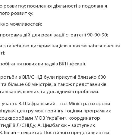
о розвитку: посилення діяльності з подолання
лого розвитку;
ікно можливостей;
рограма дій для реалізації стратегії 90-90-90;
чи з ганебною дискримінацією шляхом забезпечення
ті;
побігання нових випадків ВІЛ інфекції.
оротьби з ВІЛ/СНІД були присутні близько 600
 та більше 60 міністрів, а також представників
анізацій, вчених та дослідників проблеми.
ли участь В. Шафранський – в.о. Міністра охорони
 завідувач центру моніторингу і оцінки програмних
а соцхворобами МОЗ України», координатор
тидії ВІЛ/СНІДу; А. Цимбалюк – заступник
В. Білан – секретар Постійного представництва