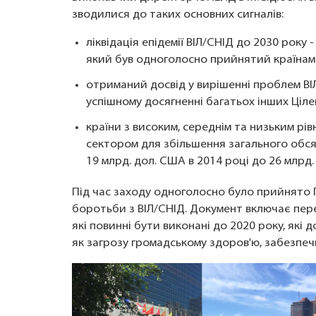
зводилися до таких основних сигналів:
ліквідація епідемії ВІЛ/СНІД до 2030 року 
який був одноголосно прийнятий країнам
отриманий досвід у вирішенні проблем ВІЛ
успішному досягненні багатьох інших Ціле
країни з високим, середнім та низьким рі
сектором для збільшення загального обсягу
19 млрд. дол. США в 2014 році до 26 млрд.
Під час заходу одноголосно було прийнято
боротьби з ВІЛ/СНІД. Документ включає перел
які повинні бути виконані до 2020 року, які
як загрозу громадському здоров'ю, забезпеч