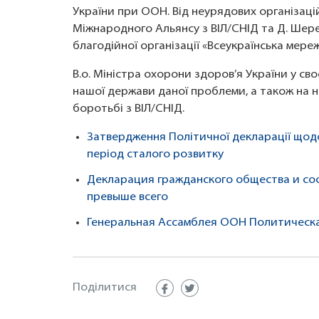
України при ООН. Від неурядових організаці
Міжнародного Альянсу з ВІЛ/СНІД та Д. Шер
благодійної організації «Всеукраїнська мереж
В.о. Міністра охорони здоров’я України у сво
нашої держави даної проблеми, а також на не
боротьбі з ВІЛ/СНІД.
Затвердження Політичної декларації щодо
період сталого розвитку
Декларация гражданского общества и со
превыше всего
Генеральная Ассамблея ООН Политическ
Поділитися