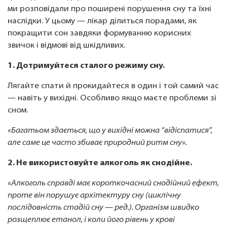
ми розповідали про поширені порушення сну та їхні
наслідки. У цьому — лікар ділиться порадами, як
покращити сон завдяки формуванню корисних
звичок і відмові від шкідливих.
1. Дотримуйтеся сталого режиму сну.
Лягайте спати й прокидайтеся в один і той самий час
— навіть у вихідні. Особливо якщо маєте проблеми зі
сном.
«Багатьом здається, що у вихідні можна “відіспатися”,
але саме це часто збиває природний ритм сну».
2. Не використовуйте алкоголь як снодійне.
«Алкоголь справді має короткочасний снодійний ефект,
проте він порушує архітектуру сну (циклічну
послідовність стадій сну — ред.). Організм швидко
розщеплює етанол, і коли його рівень у крові