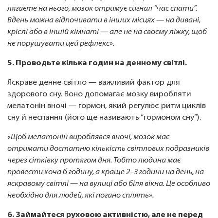
лягаєте на нього, мозок отримує сигнал “час спати”.
Вдень можна відпочивати в інших місцях — на дивані,
кріслі або в іншій кімнаті — але не на своєму ліжку, щоб
не порушувати цей рефлекс».
5. Проводьте кілька годин на денному світлі.
Яскраве денне світло — важливий фактор для
здорового сну. Воно допомагає мозку виробляти
мелатонін вночі — гормон, який регулює ритм циклів
сну й неспання (його ще називають “гормоном сну”).
«Щоб мелатонін вироблявся вночі, мозок має
отримати достатню кількість світлових подразників
через сітківку протягом дня. Тобто людина має
провести хоча б годину, а краще 2–3 години на день, на
яскравому світлі — на вулиці або біля вікна. Це особливо
необхідно для людей, які погано сплять».
6. Займайтеся руховою активністю, але не перед