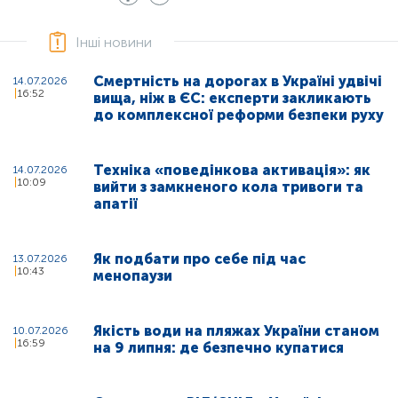
Інші новини
Смертність на дорогах в Україні удвічі
14.07.2026
16:52
вища, ніж в ЄС: експерти закликають
до комплексної реформи безпеки руху
Техніка «поведінкова активація»: як
14.07.2026
10:09
вийти з замкненого кола тривоги та
апатії
Як подбати про себе під час
13.07.2026
10:43
менопаузи
Якість води на пляжах України станом
10.07.2026
16:59
на 9 липня: де безпечно купатися