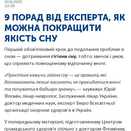
03.11.2025
12:28
9 ПОРАД ВІД ЕКСПЕРТА, ЯК
МОЖНА ПОКРАЩИТИ
ЯКІСТЬ СНУ
Перший обов'язковий крок до подолання проблем зі
сном — дотримання
гігієни сну,
тобто звичок і умов,
що сприяють повноцінному відпочинку вночі.
«Простіше кажучи, гігієна сну — це правила, які
допомагають легше засинати, не прокидатися вночі
та почуватися бадьоро зранку»,
— зауважує Юрій
Фломін, лікар-невролог, Заслужений лікар України,
доктор медичних наук, експерт Бюро Всесвітньої
організації охорони здоровʼя в Україні.
У попередньому матеріалі, підготовленому Центром
громадського здоров’я спільно з доктором Фломіним,