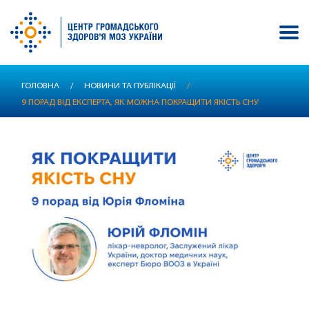
Перейти
ГОЛОВНА
/
НОВИНИ ТА ПУБЛІКАЦІЇ
/
до
9 ПОРАД ВІД ЕКСПЕРТА, ЯК МОЖНА ПОКРАЩИТИ ЯКІСТЬ СНУ
основного
вмісту