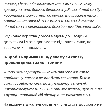
нічного, і день ніби міняється місцями з ніччю. Тому
краще уникати довгого денного сну. Якщо нічний сон був
коротким, тримайтеся до вечора та лягайте трохи
раніше — наприклад, о 19:30–20:00. Так ви відновите
нічний сон, не перериваючи його денним “досипанням”».
Водночас коротка дрімота вдень до 1 години
допустима і може допомогти відновити сили, не
заважаючи нічному сну.
8. Зробіть приміщення, у якому ви спите,
прохолодним, тихим і темним.
«Щодо температури — кожен для себе визначає
прийнятну, але вам не має бути спекотно. Також
важливо забезпечити повну темряву в спальні.
Використовуйте щільні штори або жалюзі, щоб світло
з вулиці, наприклад від ліхтарів, не заважало сну».
На відміну від маленьких дітей, більшість дорослих не