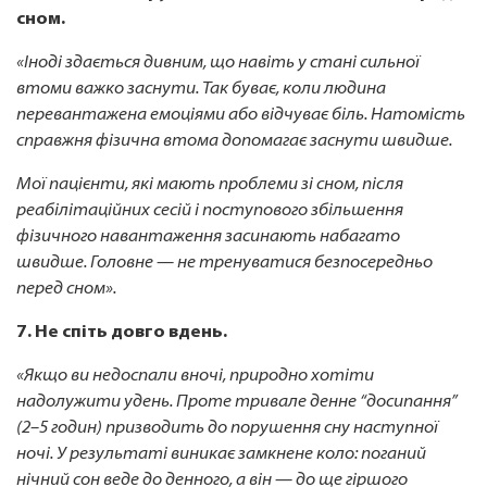
сном.
«Іноді здається дивним, що навіть у стані сильної
втоми важко заснути. Так буває, коли людина
перевантажена емоціями або відчуває біль. Натомість
справжня фізична втома допомагає заснути швидше.
Мої пацієнти, які мають проблеми зі сном, після
реабілітаційних сесій і поступового збільшення
фізичного навантаження засинають набагато
швидше. Головне — не тренуватися безпосередньо
перед сном».
7. Не спіть довго вдень.
«Якщо ви недоспали вночі, природно хотіти
надолужити удень. Проте тривале денне “досипання”
(2–5 годин) призводить до порушення сну наступної
ночі. У результаті виникає замкнене коло: поганий
нічний сон веде до денного, а він — до ще гіршого