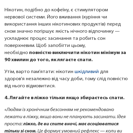
Нікотин, подібно до кофеїну, є стимулятором
нервової системи. Його вживання (куріння чи
використання інших нікотинових продуктів) перед
сном значно погіршує якість нічного відпочинку —
ускладнює процес засинання та робить сон
поверхневим. Щоб запобігти цьому,
необхідно
повністю виключити нікотин мінімум за
90 хвилин до того, як лягаєте спати.
Утім, варто пам’ятати: нікотин
шкідливий
для
здоров'я незалежно від часу доби, тому слід повністю
від нього відмовитися.
4. Лягайте в ліжко тільки якщо збираєтесь спати.
«Людям із хронічним безсонням не рекомендовано
лежати в ліжку, якщо вони не планують засинати. Ідея
проста:
ліжко, де ви спите вночі, має асоціюватися
тільки зі сном.
Це формує умовний рефлекс — коли ви