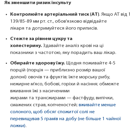
Як зменшити ризик інсульту
Контролюйте артеріальний тиск (АТ)
. Якщо АТ від 
139/85-89 мм рт. ст., обов'язково відвідайте
лікаря та дотримуйтеся його приписів.
Стежте за рівнем цукру та
холестерину.
Здавайте аналіз крові на ці
показники з частотою, яку порадить ваш лікар.
Обирайте здорову їжу.
Щодня поживайте 4-5
порцій (порція — приблизно розмір вашої
долоні) овочів та фруктів; їжте морську рибу,
нежирне м’ясо, бобові, горіхи й насіння; обмежте
вживання їжі з насиченими
жирами та трансжирами — фастфуду, випічки,
смажених страв, копченостей;
вживайте менше
солоного, щоб обсяг спожитої солі не
перевищував 5 грамів на добу (не більше 1 чайної
ложки)
.