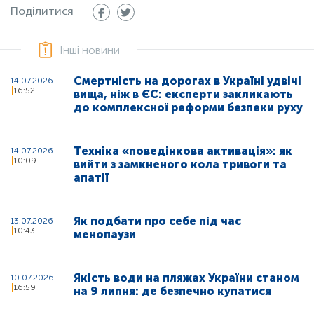
Поділитися
Інші новини
Смертність на дорогах в Україні удвічі
14.07.2026
16:52
вища, ніж в ЄС: експерти закликають
до комплексної реформи безпеки руху
Техніка «поведінкова активація»: як
14.07.2026
10:09
вийти з замкненого кола тривоги та
апатії
Як подбати про себе під час
13.07.2026
10:43
менопаузи
Якість води на пляжах України станом
10.07.2026
16:59
на 9 липня: де безпечно купатися