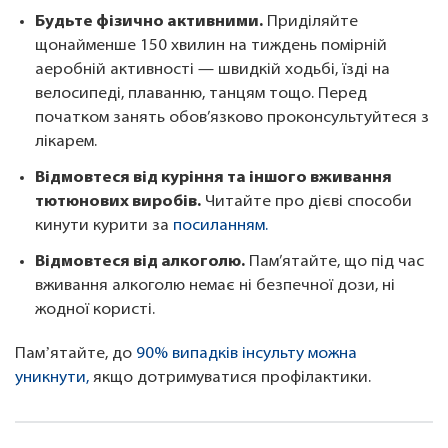
Будьте фізично активними.
Приділяйте
щонайменше 150 хвилин на тиждень помірній
аеробній активності — швидкій ходьбі, їзді на
велосипеді, плаванню, танцям тощо. Перед
початком занять обов’язково проконсультуйтеся з
лікарем.
Відмовтеся від куріння та іншого вживання
тютюнових виробів.
Читайте про дієві способи
кинути курити за
посиланням.
Відмовтеся від алкоголю.
Пам’ятайте, що під час
вживання алкоголю немає ні безпечної дози, ні
жодної користі.
Памʼятайте, до
90% випадків інсульту можна
уникнути,
якщо дотримуватися профілактики.