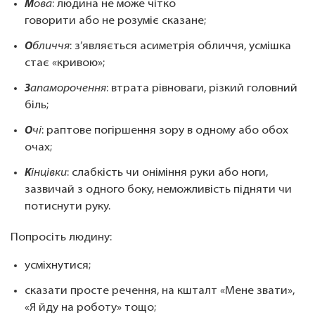
М
ова
: людина не може чітко
говорити або не розуміє сказане;
О
бличчя
: з’являється асиметрія обличчя, усмішка
стає «кривою»;
З
апаморочення
: втрата рівноваги, різкий головний
біль;
О
чі
: раптове погіршення зору в одному або обох
очах;
К
інцівки
: слабкість чи оніміння руки або ноги,
зазвичай з одного боку, неможливість підняти чи
потиснути руку.
Попросіть людину:
усміхнутися;
сказати просте речення, на кшталт «Мене звати»,
«Я йду на роботу» тощо;