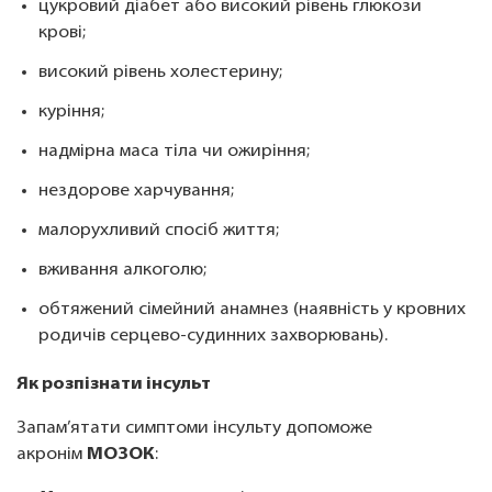
цукровий діабет або високий рівень глюкози
крові;
високий рівень холестерину;
куріння;
надмірна маса тіла чи ожиріння;
нездорове харчування;
малорухливий спосіб життя;
вживання алкоголю;
обтяжений сімейний анамнез (наявність у кровних
родичів серцево-судинних захворювань).
Як розпізнати інсульт
Запам’ятати симптоми інсульту допоможе
акронім
МОЗОК
: