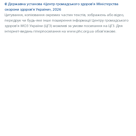
© Державна установа «Центр громадського здоров’я Міністерства
охорони здоров’я України», 2026
Цитування, копіювання окремих частин текстів, зображень або відео,
передрук чи будь-яке інше поширення інформації Центру громадського
здоров’я МОЗ України (ЦГЗ) можливі за умови посилання на ЦГЗ. Для
інтернет-видань гіперпосилання на www.phc.org.ua обов’язкове.