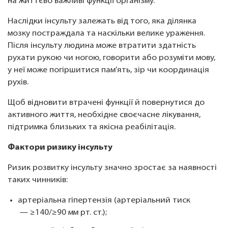
на життєво важливі функції організму.
Наслідки інсульту залежать від того, яка ділянка
мозку постраждала та наскільки велике ураження.
Після інсульту людина може втратити здатність
рухати рукою чи ногою, говорити або розуміти мову,
у неї може погіршитися пам’ять, зір чи координація
рухів.
Щоб відновити втрачені функції й повернутися до
активного життя, необхідне своєчасне лікування,
підтримка близьких та якісна реабілітація.
Фактори ризику інсульту
Ризик розвитку інсульту значно зростає за наявності
таких чинників:
артеріальна гіпертензія (артеріальний тиск
— ≥140/≥90 мм рт. cт.);