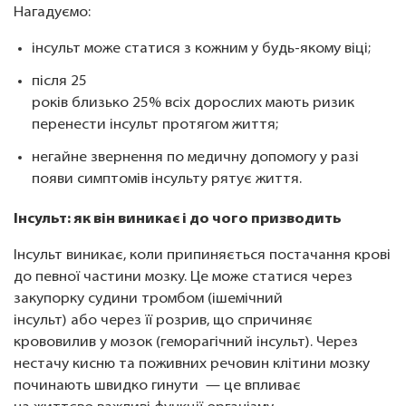
Нагадуємо:
інсульт може статися з кожним у будь-якому віці;
після 25
років близько 25% всіх дорослих мають ризик
перенести інсульт протягом життя;
негайне звернення по медичну допомогу у разі
появи симптомів інсульту рятує життя.
Інсульт: як він виникає і до чого призводить
Інсульт виникає, коли припиняється постачання крові
до певної частини мозку. Це може статися через
закупорку судини тромбом (ішемічний
інсульт) або через її розрив, що спричиняє
крововилив у мозок (геморагічний інсульт). Через
нестачу кисню та поживних речовин клітини мозку
починають швидко гинути — це впливає