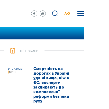
А-Я
Інші новини
Смертність на
14.07.2026
16:52
дорогах в Україні
удвічі вища, ніж в
ЄС: експерти
закликають до
комплексної
реформи безпеки
руху