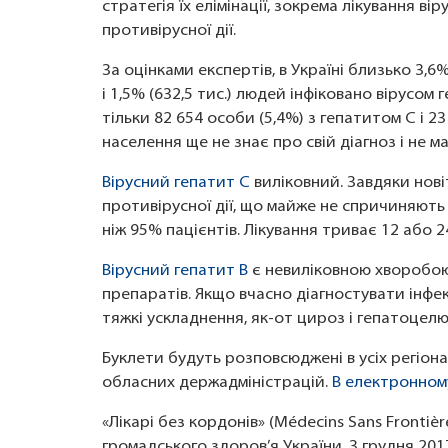
стратегія їх елімінації, зокрема лікування 
противірусної дії.
За оцінками експертів, в Україні близько 3,6
і 1,5% (632,5 тис.) людей інфіковано вірусом
тільки 82 654 особи (5,4%) з гепатитом C і 23
населення ще не знає про свій діагноз і не м
Вірусний гепатит С
виліковний. Завдяки нов
противірусної дії, що майже не спричиняють
ніж 95% пацієнтів. Лікування триває 12 або 2
Вірусний гепатит В
є невиліковною хворобою
препаратів. Якщо вчасно діагностувати інфе
тяжкі ускладнення, як-от цироз і гепатоцел
Буклети будуть розповсюджені в усіх регіон
обласних держадміністрацій.
В електронном
«Лікарі без кордонів» (Médecins Sans Frontiè
громадського здоров’я України. З грудня 20