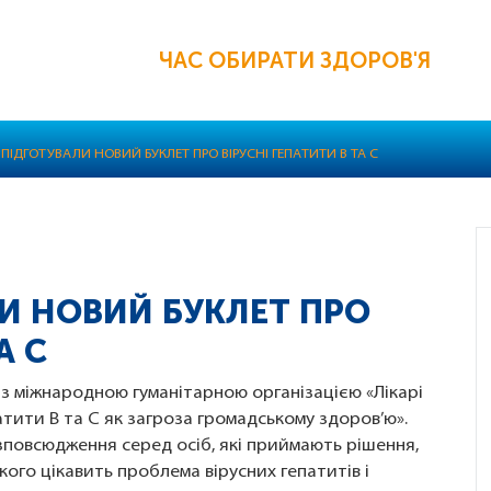
ЧАС ОБИРАТИ ЗДОРОВ'Я
F ПІДГОТУВАЛИ НОВИЙ БУКЛЕТ ПРО ВІРУСНІ ГЕПАТИТИ B ТА C
ЛИ НОВИЙ БУКЛЕТ ПРО
А C
з міжнародною гуманітарною організацією «Лікарі
патити В та С як загроза громадському здоров’ю».
повсюдження серед осіб, які приймають рішення,
кого цікавить проблема вірусних гепатитів і