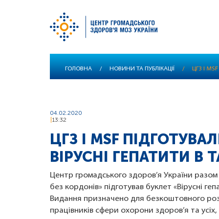
Перейти
ГОЛОВНА
/
НОВИНИ ТА ПУБЛІКАЦІЇ
/
ЦГЗ І MS
до
основного
вмісту
04.02.2020
13:32
ЦГЗ І MSF ПІДГОТУВА
ВІРУСНІ ГЕПАТИТИ B Т
Центр громадського здоров’я України разом 
без кордонів» підготував буклет «Вірусні ге
Видання призначено для безкоштовного роз
працівників сфери охорони здоров’я та усіх, 