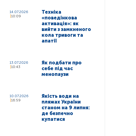
Техніка
14.07.2026
10:09
«поведінкова
активація»: як
вийти з замкненого
кола тривоги та
апатії
Як подбати про
13.07.2026
10:43
себе під час
менопаузи
Якість води на
10.07.2026
16:59
пляжах України
станом на 9 липня:
де безпечно
купатися