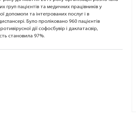
х груп пацієнтів та медичних працівників у
ї допомоги та інтегрованих послуг і в
спансері. Було проліковано 960 пацієнтів
отивірусної дії софосбувір і даклатасвір,
сть становила 97%.