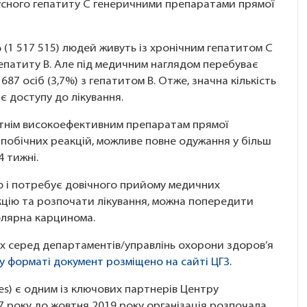
вірусного гепатиту С генеричними препаратами прямої
% (1 517 515) людей живуть із хронічним гепатитом C
 гепатиту В. Але під медичним наглядом перебуває
 687 осіб (3,7%) з гепатитом B. Отже, значна кількість
ає доступу до лікування.
ітнім високоефективним препаратам прямої
 побічних реакцій, можливе повне одужання у більш
4 тижні.
 і потребує довічного прийому медичних
кцію та розпочати лікування, можна попередити
юлярна карцинома.
ах серед департаментів/управлінь охорони здоров’я
у форматі документ розміщено на сайті ЦГЗ
.
res) є одним із ключових партнерів Центру
17 року до жовтня 2019 року організація розпочала