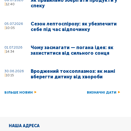
Як правильно зберігати продукти у
08.07.2026
12:40
спеку
Сезон лептоспірозу: як убезпечити
05.07.2026
10:05
себе під час відпочинку
Чому засмагати — погана ідея: як
01.07.2026
14:34
захиститися від сильного сонця
Вроджений токсоплазмоз: як мамі
30.06.2026
10:15
вберегти дитину від хвороби
БІЛЬШЕ НОВИН
ВИЗНАЧНІ ДАТИ
НАША АДРЕСА