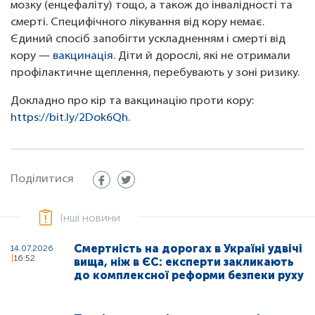
мозку (енцефаліту) тощо, а також до інвалідності та
смерті. Специфічного лікування від кору немає.
Єдиний спосіб запобігти ускладненням і смерті від
кору —
вакцинація
. Діти й дорослі, які не отримали
профілактичне щеплення, перебувають у зоні ризику.
Докладно про кір та вакцинацію проти кору:
https://bit.ly/2Dok6Qh
.
Поділитися
Інші новини
Смертність на дорогах в Україні удвічі
14.07.2026
16:52
вища, ніж в ЄС: експерти закликають
до комплексної реформи безпеки руху