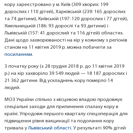
кору зареєстровано у м. Київ (309 хворих: 199
дорослих і 110 дітей), Харківській (239: 165 дорослих
та 74 дитини), Київській (197: 120 дорослих і 77 дітей),
Хмельницькій (186: 93 дорослі та 93 дитини) і
Львівській (157: 41 дорослий та 116 дітей) областях.
Дані щодо захворюваності на кір у кожному з регіонів
станом на 11 квітня 2019 р. можна побачити за
посиланням
.
З початку року (з 28 грудня 2018 р. до 11 квітня 2019
р.) на кір захворіло 39 549 людей — 18 187 дорослих і
21 362 дитини. Від ускладнень кору померло 14
людей.
МОЗ України спільно з місцевою владою продовжує
спеціальні заходи для припинення спалаху кору в
країні. Упродовж першого кварталу спецоперація для
підвищення рівня вакцинації та подолання кору
тривала у
Львівський області
. У результаті 90% дітей