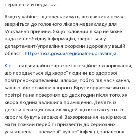
терапевти й педіатри.
Якщо у кабінеті щеплень кажуть, що вакцини немає,
зверніться до головного лікаря медзакладу для
з’ясування причини. Якщо головний лікар не може
надати необхідну інформацію, зверніться у
департамент/управління охорони здоров’я у вашій
області:
http://moz.gov.ua/regionalni-upravlinnja
.
Кір
— надзвичайно заразне інфекційне захворювання,
що передається від хворої людини до здорової
повітряно-крапельним шляхом, тобто під час чхання,
кашлю або розмови хворого. Вірус кору може жити в
повітрі та на поверхнях до двох годин після того, як
хвора людина залишила приміщення. Дев’ять із
десяти невакцинованих людей, що контактують із
хворим, будуть заражені. Захворювання на кір може
мати тяжкий перебіг і призвести до серйозних
ускладнень — пневмонії, вушної інфекції, запалення