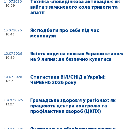
Техніка «поведінкова активація»: як
14.07.2026
10:09
вийти з замкненого кола тривоги та
апатії
Як подбати про себе під час
13.07.2026
10:43
менопаузи
Якість води на пляжах України станом
10.07.2026
16:59
на 9 липня: де безпечно купатися
Статистика ВІЛ/СНІД в Україні:
10.07.2026
12:13
ЧЕРВЕНЬ 2026 року
Громадське здоровʼя у регіонах: як
09.07.2026
13:27
працюють центри контролю та
профілактики хвороб (ЦКПХ)