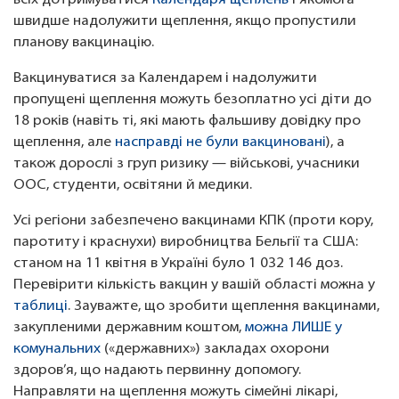
всіх дотримуватися
Календаря щеплень
і якомога
швидше надолужити щеплення, якщо пропустили
планову вакцинацію.
Вакцинуватися за Календарем і надолужити
пропущені щеплення можуть безоплатно усі діти до
18 років (навіть ті, які мають фальшиву довідку про
щеплення, але
насправді не були вакциновані
), а
також дорослі з груп ризику — військові, учасники
ООС, студенти, освітяни й медики.
Усі регіони забезпечено вакцинами КПК (проти кору,
паротиту і краснухи) виробництва Бельгії та США:
станом на 11 квітня в Україні було 1 032 146 доз.
Перевірити кількість вакцин у вашій області можна у
таблиці
. Зауважте, що зробити щеплення вакцинами,
закупленими державним коштом,
можна ЛИШЕ у
комунальних
(«державних») закладах охорони
здоров’я, що надають первинну допомогу.
Направляти на щеплення можуть сімейні лікарі,