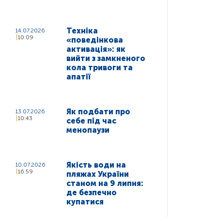
Техніка
14.07.2026
10:09
«поведінкова
активація»: як
вийти з замкненого
кола тривоги та
апатії
Як подбати про
13.07.2026
10:43
себе під час
менопаузи
Якість води на
10.07.2026
16:59
пляжах України
станом на 9 липня:
де безпечно
купатися