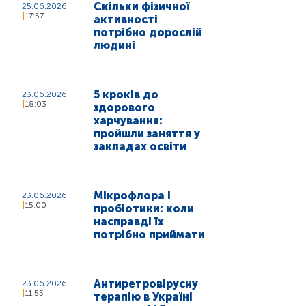
Скільки фізичної
25.06.2026
17:57
активності
потрібно дорослій
людині
5 кроків до
23.06.2026
18:03
здорового
харчування:
пройшли заняття у
закладах освіти
Мікрофлора і
23.06.2026
15:00
пробіотики: коли
насправді їх
потрібно приймати
Антиретровірусну
23.06.2026
11:55
терапію в Україні