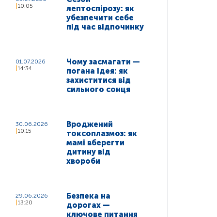
10:05
лептоспірозу: як
убезпечити себе
під час відпочинку
Чому засмагати —
01.07.2026
14:34
погана ідея: як
захиститися від
сильного сонця
Вроджений
30.06.2026
10:15
токсоплазмоз: як
мамі вберегти
дитину від
хвороби
Безпека на
29.06.2026
13:20
дорогах —
ключове питання