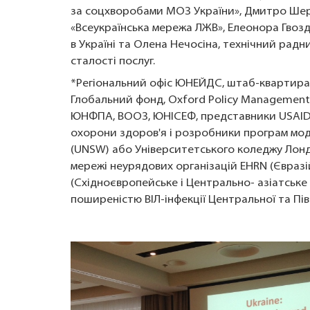
за соцхворобами МОЗ України», Дмитро Шер
«Всеукраїнська мережа ЛЖВ», Елеонора Гвоздє
в Україні та Олена Нечосіна, технічний рад
сталості послуг.
*Регіональний офіс ЮНЕЙДС, штаб-квартира
Глобальний фонд, Oxford Policy Management
ЮНФПА, ВООЗ, ЮНІСЕФ, представники USAID в
охорони здоров'я і розробники програм мод
(UNSW) або Університетського коледжу Лондон
мережі неурядових організацій EHRN (Євраз
(Східноєвропейське і Центрально- азіатське
поширеністю ВІЛ-інфекції Центральної та Пі