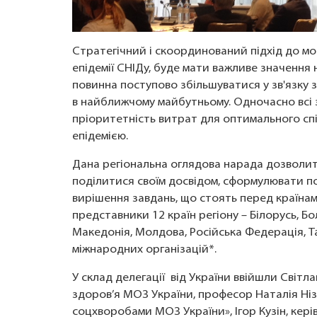
Стратегічний і скоординований підхід до моб
епідемії СНІДу, буде мати важливе значення
повинна поступово збільшуватися у зв'язку 
в найближчому майбутньому. Одночасно всі 
пріоритетність витрат для оптимального спі
епідемією.
Дана регіональна оглядова нарада дозволи
поділитися своїм досвідом, сформулювати п
вирішення завдань, що стоять перед країнами 
представники 12 країн регіону – Білорусь, Бол
Македонія, Молдова, Російська Федерація, 
міжнародних організацій*.
У склад делегації від України ввійшли Сві
здоров’я МОЗ України, професор Наталія Ні
соцхворобами МОЗ України», Ігор Кузін, кер