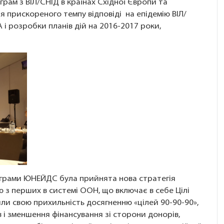
грам з ВІЛ/СНІД в країнах Східної Європи та
я прискореного темпу відповіді на епідемію ВІЛ/
А і розробки планів дій на 2016-2017 роки,
ограми ЮНЕЙДС була прийнята нова стратегія
 з перших в системі ООН, що включає в себе Цілі
или свою прихильність досягненню «цілей 90-90-90»,
і зменшення фінансування зі сторони донорів,