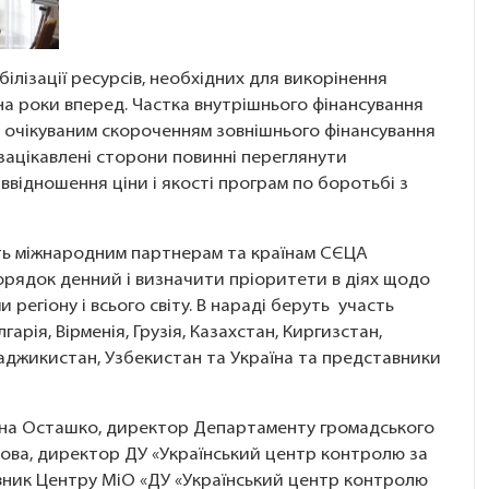
ілізації ресурсів, необхідних для викорінення
 на роки вперед. Частка внутрішнього фінансування
з очікуваним скороченням зовнішнього фінансування
зацікавлені сторони повинні переглянути
ввідношення ціни і якості програм по боротьбі з
ть міжнародним партнерам та країнам СЄЦА
орядок денний і визначити пріоритети в діях щодо
регіону і всього світу. В нараді беруть участь
гарія, Вірменія, Грузія, Казахстан, Киргизстан,
Таджикистан, Узбекистан та Україна та представники
тлана Осташко, директор Департаменту громадського
зова, директор ДУ «Український центр контролю за
івник Центру МіО «ДУ «Український центр контролю