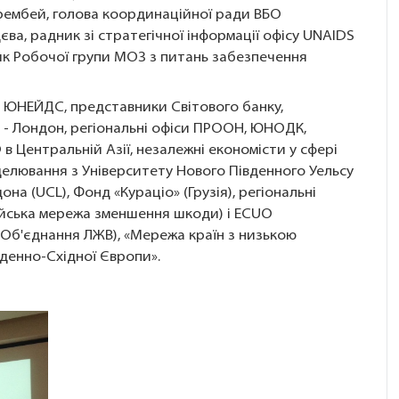
ембей, голова координаційної ради ВБО
ва, радник зі стратегічної інформації офісу UNAIDS
ник Робочої групи МОЗ з питань забезпечення
 ЮНЕЙДС, представники Світового банку,
 - Лондон, регіональні офіси ПРООН, ЮНОДК,
 Центральній Азії, незалежні економісти у сфері
елювання з Університету Нового Південного Уельсу
а (UCL), Фонд «Кураціо» (Грузія), регіональні
ійська мережа зменшення шкоди) і ECUO
 Об'єднання ЛЖВ), «Мережа країн з низькою
вденно-Східної Європи».