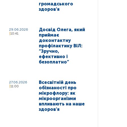
громадського
здоров’я
Досвід Олега, який
29.06.2026
10:41
приймає
доконтактну
профілактику ВІЛ:
“Зручно,
ефективно і
безоплатно”
Всесвітній день
27.06.2026
11:00
обізнаності про
мікрофлору: як
мікроорганізми
впливають на наше
здоров’я