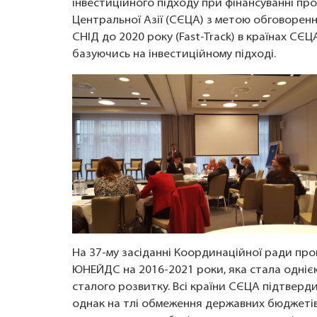
інвестиційного підходу при фінансуванні про
Центральної Азії (СЄЦА) з метою обговоренн
СНІД до 2020 року (Fast-Track) в країнах СЄЦ
базуючись на інвестиційному підході.
На 37-му засіданні Координаційної ради пр
ЮНЕЙДС на 2016-2021 роки, яка стала однією
сталого розвитку. Всі країни СЄЦА підтверд
однак на тлі обмеження державних бюджетів 