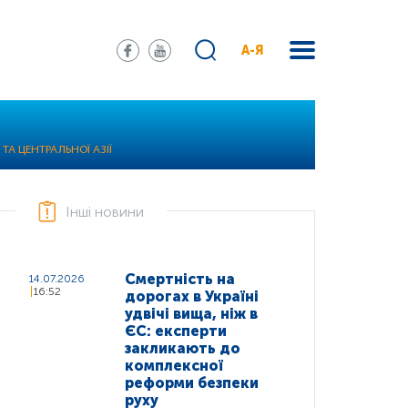
А-Я
ТА ЦЕНТРАЛЬНОЇ АЗІЇ
Інші новини
Смертність на
14.07.2026
16:52
дорогах в Україні
удвічі вища, ніж в
ЄС: експерти
закликають до
комплексної
реформи безпеки
руху