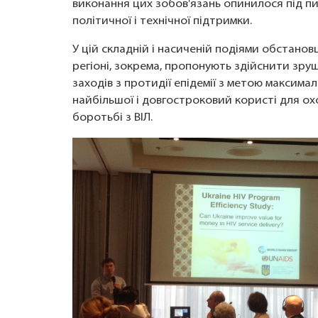
виконання цих зобов'язань опинилося під пит
політичної і технічної підтримки.
У цій складній і насиченій подіями обстанов
регіоні, зокрема, пропонують здійснити зруш
заходів з протидії епідемії з метою максима
найбільшої і довгостроковий користі для ох
боротьбі з ВІЛ.