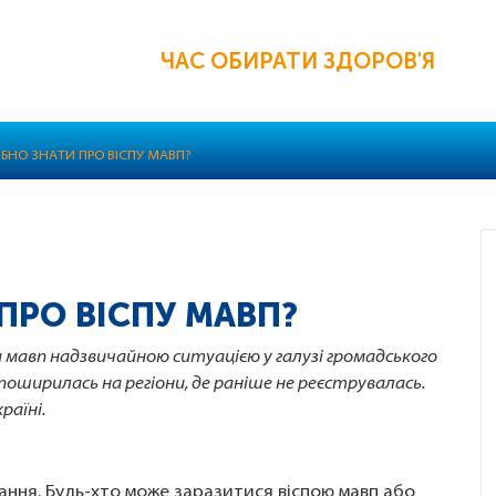
ЧАС ОБИРАТИ ЗДОРОВ'Я
ІБНО ЗНАТИ ПРО ВІСПУ МАВП?
ПРО ВІСПУ МАВП?
пи мавп надзвичайною ситуацією у галузі громадського
поширилась на регіони, де раніше не реєструвалась.
раїні.
ння. Будь-хто може заразитися віспою мавп або