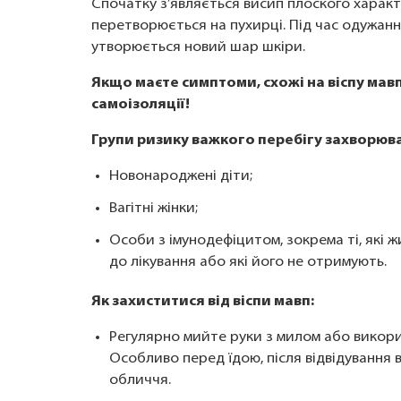
Спочатку з’являється висип плоского характ
перетворюється на пухирці. Під час одужанн
утворюється новий шар шкіри.
Якщо маєте симптоми, схожі на віспу мавп
самоізоляції!
Групи ризику важкого перебігу захворюва
Новонароджені діти;
Вагітні жінки;
Особи з імунодефіцитом, зокрема ті, які 
до лікування або які його не отримують.
Як захиститися від віспи мавп:
Регулярно мийте руки з милом або викори
Особливо перед їдою, після відвідування 
обличчя.