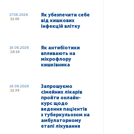
Як убезпечити себе
17.06.2026
11:46
від кишкових
інфекцій влітку
Як антибіотики
16.06.2026
16:16
впливають на
мікрофлору
кишківника
Запрошуємо
16.06.2026
11:39
сімейних лікарів
пройти онлайн-
курс щодо
ведення пацієнтів
з туберкульозом на
амбулаторному
етапі лікування