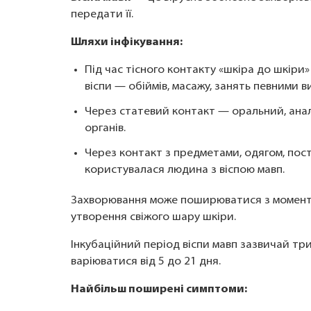
передати її.
Шляхи інфікування:
Під час тісного контакту «шкіра до шкіри
віспи — обіймів, масажу, занять певними в
Через статевий контакт — оральний, анал
органів.
Через контакт з предметами, одягом, пос
користувалася людина з віспою мавп.
Захворювання може поширюватися з моменту
утворення свіжого шару шкіри.
Інкубаційний період віспи мавп зазвичай три
варіюватися від 5 до 21 дня.
Найбільш поширені симптоми: