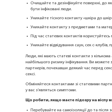
Очищайте та дезінфікуйте поверхні, до я
бути інфіковані люди.
Уникайте тісного контакту «шкіра до шкіри
Уникайте контакту з предметами та матер
Під час статевих контактів користуйтесь
Уникайте відвідування саун, сек с-клубів, 
Люди, які мають статеві контакти з кільком
найбільшого ризику інфікування. Ви можете 
партнерів, почекавши деякий час перед сек
сексі.
Обміняйтеся контактами зі статевими парт
у вас з’являться симптоми.
Що робити, якщо маєте підозру на віспу м
Перебувайте на самоізоляції до та після 