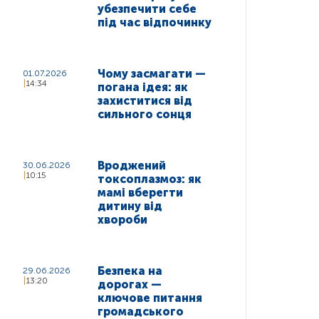
убезпечити себе
під час відпочинку
Чому засмагати —
01.07.2026
14:34
погана ідея: як
захиститися від
сильного сонця
Вроджений
30.06.2026
10:15
токсоплазмоз: як
мамі вберегти
дитину від
хвороби
Безпека на
29.06.2026
13:20
дорогах —
ключове питання
громадського