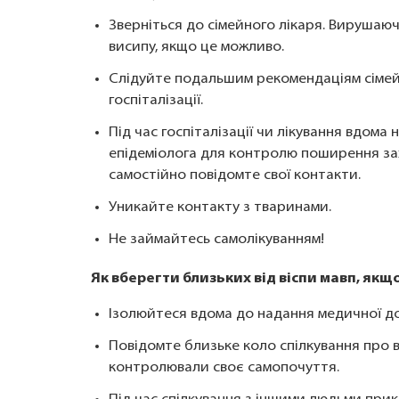
Зверніться до сімейного лікаря. Вирушаю
висипу, якщо це можливо.
Слідуйте подальшим рекомендаціям сімейн
госпіталізації.
Під час госпіталізації чи лікування вдома
епідеміолога для контролю поширення за
самостійно повідомте свої контакти.
Уникайте контакту з тваринами.
Не займайтесь самолікуванням!
Як вберегти близьких від віспи мавп, якщо
Ізолюйтеся вдома до надання медичної д
Повідомте близьке коло спілкування про
контролювали своє самопочуття.