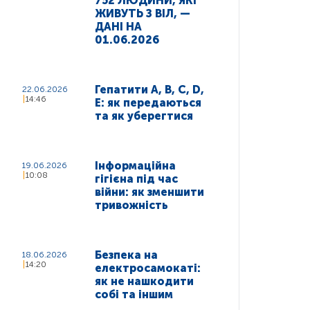
752 ЛЮДИНИ, ЯКІ
ЖИВУТЬ З ВІЛ, —
ДАНІ НА
01.06.2026
Гепатити A, B, C, D,
22.06.2026
14:46
E: як передаються
та як уберегтися
Інформаційна
19.06.2026
10:08
гігієна під час
війни: як зменшити
тривожність
Безпека на
18.06.2026
14:20
електросамокаті:
як не нашкодити
собі та іншим