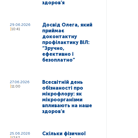
здоров’я
Досвід Олега, який
29.06.2026
10:41
приймає
доконтактну
профілактику ВІЛ:
“Зручно,
ефективно і
безоплатно”
Всесвітній день
27.06.2026
11:00
обізнаності про
мікрофлору: як
мікроорганізми
впливають на наше
здоров’я
Скільки фізичної
25.06.2026
17:57