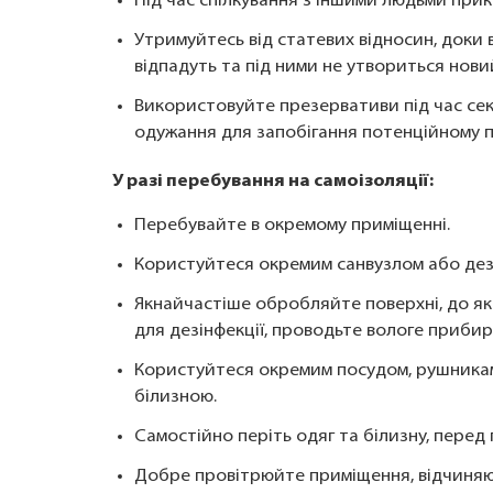
Під час спілкування з іншими людьми при
Утримуйтесь від статевих відносин, доки в
відпадуть та під ними не утвориться нови
Використовуйте презервативи під час сек
одужання для запобігання потенційному п
У разі перебування на самоізоляції:
Перебувайте в окремому приміщенні.
Користуйтеся окремим санвузлом або дезі
Якнайчастіше обробляйте поверхні, до як
для дезінфекції, проводьте вологе прибир
Користуйтеся окремим посудом, рушника
білизною.
Самостійно періть одяг та білизну, перед 
Добре провітрюйте приміщення, відчиняючи