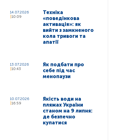
Техніка
14.07.2026
10:09
«поведінкова
активація»: як
вийти з замкненого
кола тривоги та
апатії
Як подбати про
13.07.2026
10:43
себе під час
менопаузи
Якість води на
10.07.2026
16:59
пляжах України
станом на 9 липня:
де безпечно
купатися