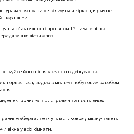
кривайте висип, якщо це можливо.
сі ураження шкіри не візьмуться кіркою, кірки не
й шар шкіри.
суальної активності протягом 12 тижнів після
ередаванню віспи мавп.
нфікуйте його після кожного відвідування.
их торкаєтеся, водою з милом і побутовим засобом
ання.
ми, електронними пристроями та постільною
пранням зберігайте їх у пластиковому мішку/пакеті.
 вікна у всіх кімнати.