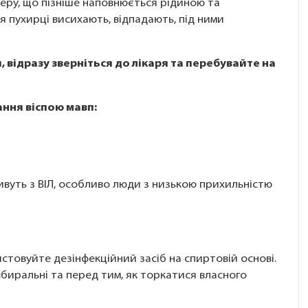
еру, що пізніше наповнюється рідиною та
я пухирці висихають, відпадають, під ними
, відразу зверніться до лікаря та перебувайте на
ння віспою мавп:
живуть з ВІЛ, особливо люди з низькою прихильністю
стовуйте дезінфекційний засіб на спиртовій основі.
вбиральні та перед тим, як торкатися власного