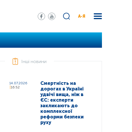
А-Я
Інші новини
Смертність на
14.07.2026
16:52
дорогах в Україні
удвічі вища, ніж в
ЄС: експерти
закликають до
комплексної
реформи безпеки
руху