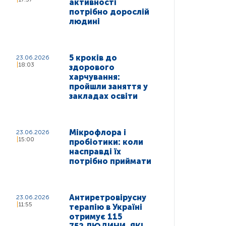
активності
потрібно дорослій
людині
5 кроків до
23.06.2026
18:03
здорового
харчування:
пройшли заняття у
закладах освіти
Мікрофлора і
23.06.2026
15:00
пробіотики: коли
насправді їх
потрібно приймати
Антиретровірусну
23.06.2026
11:55
терапію в Україні
отримує 115