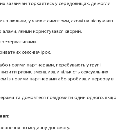
ких зазвичай торкаєтесь у середовищах, де могли
» з людьми, у яких є симптоми, схожі на віспу мавп.
іалами, якими користувався хворий.
 презервативами.
приватних секс-вечірок.
а або новими партнерами, перебувають у групі
знизити ризик, зменшивши кількість сексуальних
сом із новими партнерами або зробивши перерву в
нерами та домовтеся повідомити один одного, якщо
авп:
звернення по медичну допомогу.