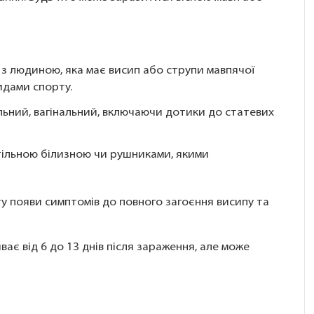
» з людиною, яка має висип або струпи мавпячої
идами спорту.
ьний, вагінальний, включаючи дотики до статевих
тільною білизною чи рушниками, якими
 появи симптомів до повного загоєння висипу та
ває від 6 до 13 днів після зараження, але може