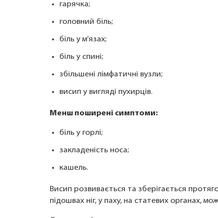
гарячка;
головний біль;
біль у м’язах;
біль у спині;
збільшені лімфатичні вузли;
висип у вигляді пухирців.
Менш поширені симптоми:
біль у горлі;
закладеність носа;
кашель.
Висип розвивається та зберігається протягом
підошвах ніг, у паху, на статевих органах, мож