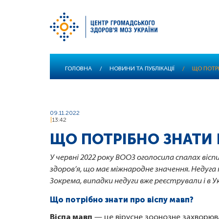
Перейти
ГОЛОВНА
/
НОВИНИ ТА ПУБЛІКАЦІЇ
/
ЩО ПОТР
до
основного
вмісту
09.11.2022
13:42
ЩО ПОТРІБНО ЗНАТИ 
У червні 2022 року ВООЗ оголосила спалах віс
здоров’я, що має міжнародне значення. Недуга 
Зокрема, випадки недуги вже реєстрували і в Ук
Що потрібно знати про віспу мавп?
Віспа мавп
— це вірусне зоонозне захворюва